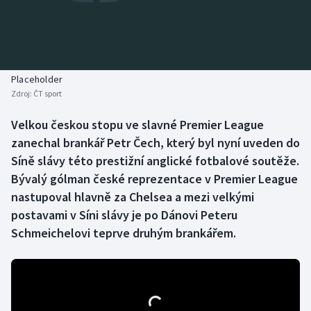
Baseball a softbal
Soutěže
Basketbal
Historické návraty
Biatlon
Aplikace ČT sport
Placeholder
Zdroj:
ČT sport
Boby a skeleton
AZ kvíz
Velkou českou stopu ve slavné Premier League
zanechal brankář Petr Čech, který byl nyní uveden do
Box
Síně slávy této prestižní anglické fotbalové soutěže.
Curling
Bývalý gólman české reprezentace v Premier League
nastupoval hlavně za Chelsea a mezi velkými
Dostihy
postavami v Síni slávy je po Dánovi Peteru
Schmeichelovi teprve druhým brankářem.
Florbal
Futsal
Golf