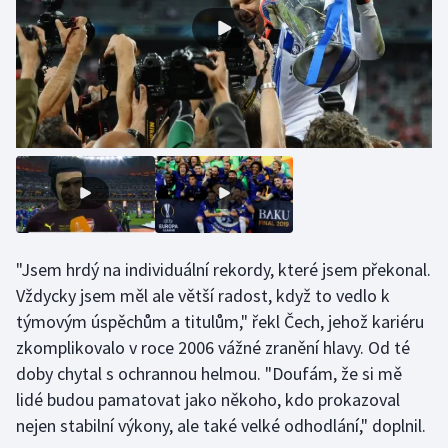
Stolní tenis
Triatlon
Veslování
Vodní slalom
Volejbal
Ostatní
"Jsem hrdý na individuální rekordy, které jsem překonal.
Vždycky jsem měl ale větší radost, když to vedlo k
týmovým úspěchům a titulům," řekl Čech, jehož kariéru
zkomplikovalo v roce 2006 vážné zranění hlavy. Od té
doby chytal s ochrannou helmou. "Doufám, že si mě
lidé budou pamatovat jako někoho, kdo prokazoval
nejen stabilní výkony, ale také velké odhodlání," doplnil.