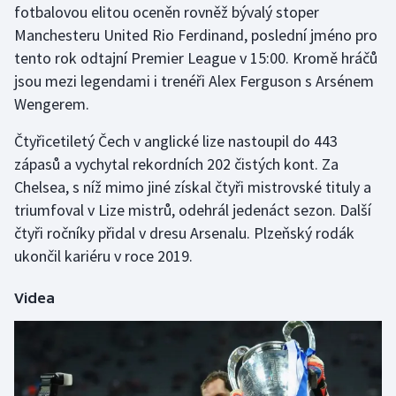
fotbalovou elitou oceněn rovněž bývalý stoper
Olympijské hry
Manchesteru United Rio Ferdinand, poslední jméno pro
tento rok odtajní Premier League v 15:00. Kromě hráčů
Parasport
jsou mezi legendami i trenéři Alex Ferguson s Arsénem
Wengerem.
Plavání
Čtyřicetiletý Čech v anglické lize nastoupil do 443
Plážový volejbal
zápasů a vychytal rekordních 202 čistých kont. Za
Chelsea, s níž mimo jiné získal čtyři mistrovské tituly a
Ragby
triumfoval v Lize mistrů, odehrál jedenáct sezon. Další
čtyři ročníky přidal v dresu Arsenalu. Plzeňský rodák
Rychlobruslení
ukončil kariéru v roce 2019.
Rychlostní kanoistika
Videa
Short track
Sportovní střelba