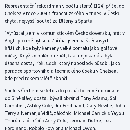
Reprezentační rekordman v počtu startů (124) přišel do
Chelsea v roce 2004 z francouzského Rennes. V Česku
chytal nejvyšší soutěž za Blšany a Spartu.
"Vyrůstal jsem v komunistickém Československu, hrát v
Anglii pro mě byl sen. Začínal jsem na štěrkových
hřištích, kde byly kameny velké pomalu jako golfové
míčky. Když se ohlédnu zpět, tak moje kariéra byla
úžasná cesta," řekl Čech, který naposledy působil jako
poradce sportovního a technického úseku v Chelsea,
kde před rokem v létě skončil.
Spolu s Čechem se letos do patnáctičlenné nominace
do Síně slávy dostali bývalí obránci Tony Adams, Sol
Campbell, Ashley Cole, Rio Ferdinand, Gary Neville, John
Terry a Nemanja Vidič, záložníci Michael Carrick s Yayou
Tourém a útočníci Andy Cole, Jermain Defoe, Les
Ferdinand, Robbie Fowler a Michael Owen.