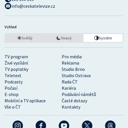
info@ceskatelevize.cz
Vzhled
Světlý
Tmavý
Systém
TV program
Pro média
Živé vysílání
Reklama
TV poplatky
Studio Brno
Teletext
Studio Ostrava
Podcasty
Rada ČT
Počasí
Kariéra
E-shop
Podávání námětů
Mobilní a TV aplikace
Časté dotazy
Vše o ČT
Kontakty