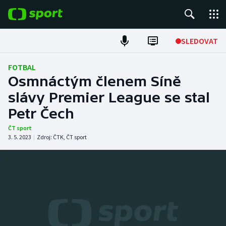
POPULÁRNÍ
SLEDOVAT
Fotbal
FOTBAL
Osmnáctým členem Síně
Hokej
slávy Premier League se stal
Petr Čech
Tenis
ČT sport
Atletika
3. 5. 2023
|
Zdroj:
ČTK
,
ČT sport
Cyklistika
DALŠÍ SPORTY
Americký fotbal
NEPŘEHLÉDNĚTE