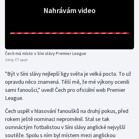
Nahrávám video
Gymnastika
Házená
Jezdectví
Čech má místo v Síni slávy Premier League
Judo
Zdroj:
ČT sport
"Být v Síni slávy nejlepší ligy světa je velká pocta. To už
Krasobruslení
opravdu něco znamená. Těší mě, že mé výkony ocenili
Lezení
sami fanoušci," uvedl Čech pro oficiální web Premier
League.
Lyže a snowboard
Čech uspěl v hlasování fanoušků na druhý pokus, před
rokem ještě nominaci neproměnil. Stal se tak
Moderní pětiboj
osmnáctým fotbalistou v Síni slávy anglické nejvyšší
Motorsport
soutěže. Spolu s ním byl místem mezi anglickou