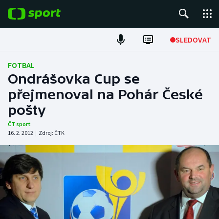
POPULÁRNÍ
SLEDOVAT
Fotbal
FOTBAL
Ondrášovka Cup se
Hokej
přejmenoval na Pohár České
pošty
Tenis
ČT sport
Atletika
16. 2. 2012
|
Zdroj:
ČTK
Cyklistika
DALŠÍ SPORTY
Americký fotbal
NEPŘEHLÉDNĚTE