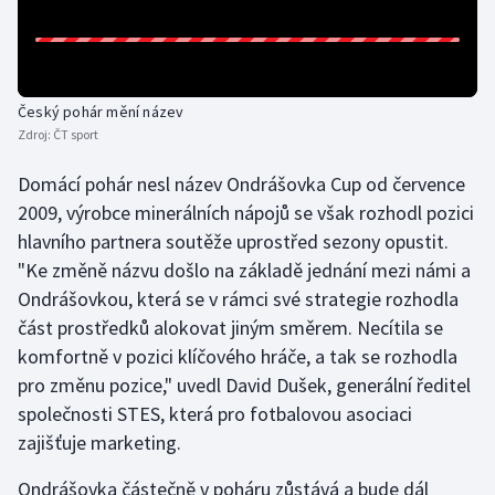
Olympijské hry
Parasport
Český pohár mění název
Zdroj:
ČT sport
Plavání
Domácí pohár nesl název Ondrášovka Cup od července
Plážový volejbal
2009, výrobce minerálních nápojů se však rozhodl pozici
hlavního partnera soutěže uprostřed sezony opustit.
Ragby
"Ke změně názvu došlo na základě jednání mezi námi a
Ondrášovkou, která se v rámci své strategie rozhodla
Rychlobruslení
část prostředků alokovat jiným směrem. Necítila se
Rychlostní kanoistika
komfortně v pozici klíčového hráče, a tak se rozhodla
pro změnu pozice," uvedl David Dušek, generální ředitel
Short track
společnosti STES, která pro fotbalovou asociaci
zajišťuje marketing.
Sportovní střelba
Ondrášovka částečně v poháru zůstává a bude dál