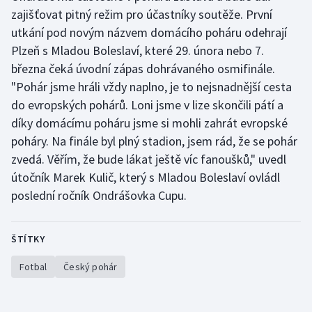
Stolní tenis
zajišťovat pitný režim pro účastníky soutěže. První
utkání pod novým názvem domácího poháru odehrají
Triatlon
Plzeň s Mladou Boleslaví, které 29. února nebo 7.
března čeká úvodní zápas dohrávaného osmifinále.
Veslování
"Pohár jsme hráli vždy naplno, je to nejsnadnější cesta
do evropských pohárů. Loni jsme v lize skončili pátí a
Vodní slalom
díky domácímu poháru jsme si mohli zahrát evropské
poháry. Na finále byl plný stadion, jsem rád, že se pohár
Volejbal
zvedá. Věřím, že bude lákat ještě víc fanoušků," uvedl
útočník Marek Kulič, který s Mladou Boleslaví ovládl
Ostatní
poslední ročník Ondrášovka Cupu.
ŠTÍTKY
Fotbal
Český pohár