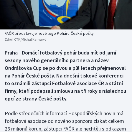
Baseball a softbal
Soutěže
Basketbal
Historické návraty
Biatlon
Aplikace ČT sport
FAČR představuje nové logo Poháru České pošty
Zdroj:
ČTK/Michal Kamaryt
Boby a skeleton
AZ kvíz
Praha - Domácí fotbalový pohár budu mít od jarní
sezony nového generálního partnera a název.
Box
Ondrášovka Cup se po dvou a půl letech přejmenoval
Curling
na Pohár České pošty. Na dnešní tiskové konferenci
to oznámili zástupci Fotbalové asociace ČR a státní
Dostihy
firmy, kteří podepsali smlouvu na tři roky s následnou
opcí ze strany České pošty.
Florbal
Podle středečních informací Hospodářských novin má
Futsal
fotbalová asociace od nového sponzora získat celkem
26 milionů korun, zástupci FAČR ale nechtěli s odkazem
Golf