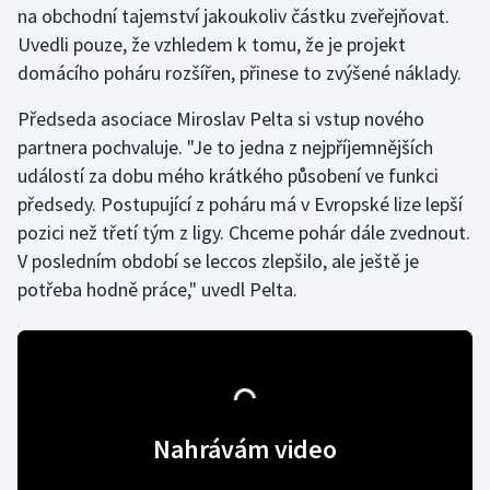
na obchodní tajemství jakoukoliv částku zveřejňovat.
Uvedli pouze, že vzhledem k tomu, že je projekt
Gymnastika
domácího poháru rozšířen, přinese to zvýšené náklady.
Házená
Předseda asociace Miroslav Pelta si vstup nového
partnera pochvaluje. "Je to jedna z nejpříjemnějších
Jezdectví
událostí za dobu mého krátkého působení ve funkci
předsedy. Postupující z poháru má v Evropské lize lepší
Judo
pozici než třetí tým z ligy. Chceme pohár dále zvednout.
V posledním období se leccos zlepšilo, ale ještě je
Krasobruslení
potřeba hodně práce," uvedl Pelta.
Lezení
Lyže a snowboard
Moderní pětiboj
Nahrávám video
Motorsport