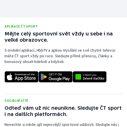
Stolní tenis
Triatlon
APLIKACE ČT SPORT
Veslování
Mějte celý sportovní svět vždy u sebe i na
velké obrazovce.
Vodní slalom
S mobilní aplikací, HbbTV a apkou iVysílání ve své chytré televizi
máte ČT sport vždy po ruce. Sledujte přímé přenosy, články a
Volejbal
bonusový obsah kdekoli a kdykoli.
Ostatní
SOCIÁLNÍ SÍTĚ
Odteď vám už nic neunikne. Sledujte ČT sport
i na dalších platformách.
Nenechte si nikde ujít nejnovější sportovní události. Sledujte nás i