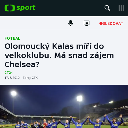
POPULÁRNÍ
SLEDOVAT
Fotbal
FOTBAL
Olomoucký Kalas míří do
Hokej
velkoklubu. Má snad zájem
Chelsea?
Tenis
ČT24
Atletika
17. 6. 2010
|
Zdroj:
ČTK
Cyklistika
DALŠÍ SPORTY
Americký fotbal
NEPŘEHLÉDNĚTE