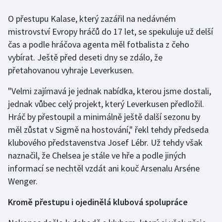
O přestupu Kalase, který zazářil na nedávném
Gymnastika
mistrovství Evropy hráčů do 17 let, se spekuluje už delší
čas a podle hráčova agenta měl fotbalista z čeho
Házená
vybírat. Ještě před deseti dny se zdálo, že
přetahovanou vyhraje Leverkusen.
Jezdectví
"Velmi zajímavá je jednak nabídka, kterou jsme dostali,
Judo
jednak vůbec celý projekt, který Leverkusen předložil.
Hráč by přestoupil a minimálně ještě další sezonu by
Krasobruslení
měl zůstat v Sigmě na hostování," řekl tehdy předseda
Lezení
klubového představenstva Josef Lébr. Už tehdy však
naznačil, že Chelsea je stále ve hře a podle jiných
Lyže a snowboard
informací se nechtěl vzdát ani kouč Arsenalu Arséne
Wenger.
Moderní pětiboj
Kromě přestupu i ojedinělá klubová spolupráce
Motorsport