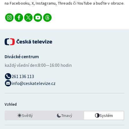
na Facebooku, X, Instagramu, Threads či YouTube a buďte v obraze.
Divácké centrum
každý všední den:
8:00—16:00 hodin
261 136 113
info@ceskatelevize.cz
Vzhled
Světlý
Tmavý
Systém