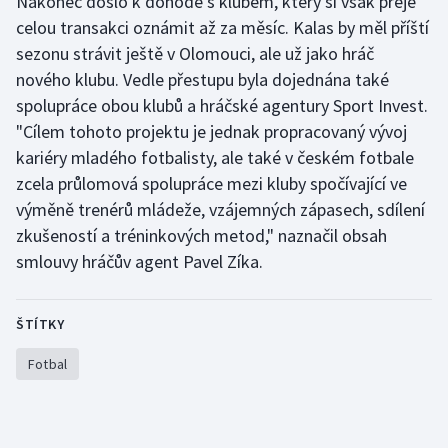
Nakonec došlo k dohodě s klubem, který si však přeje
celou transakci oznámit až za měsíc. Kalas by měl příští
Olympijské hry
sezonu strávit ještě v Olomouci, ale už jako hráč
Parasport
nového klubu. Vedle přestupu byla dojednána také
spolupráce obou klubů a hráčské agentury Sport Invest.
Plavání
"Cílem tohoto projektu je jednak propracovaný vývoj
kariéry mladého fotbalisty, ale také v českém fotbale
Plážový volejbal
zcela průlomová spolupráce mezi kluby spočívající ve
výměně trenérů mládeže, vzájemných zápasech, sdílení
Ragby
zkušeností a tréninkových metod," naznačil obsah
smlouvy hráčův agent Pavel Zíka.
Rychlobruslení
Rychlostní kanoistika
ŠTÍTKY
Fotbal
Short track
Sportovní střelba