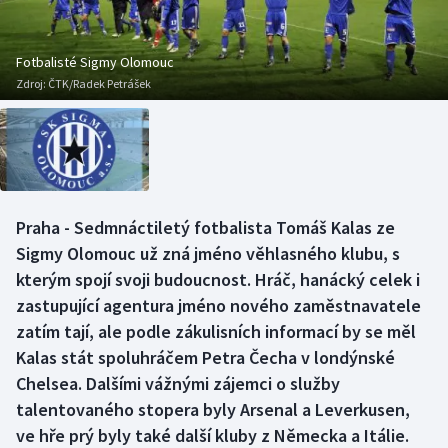
Baseball a softbal
Soutěže
Basketbal
Historické návraty
Fotbalisté Sigmy Olomouc
Zdroj:
ČTK/Radek Petrášek
Biatlon
Aplikace ČT sport
Boby a skeleton
AZ kvíz
Box
Praha - Sedmnáctiletý fotbalista Tomáš Kalas ze
Sigmy Olomouc už zná jméno věhlasného klubu, s
Curling
kterým spojí svoji budoucnost. Hráč, hanácký celek i
Dostihy
zastupující agentura jméno nového zaměstnavatele
zatím tají, ale podle zákulisních informací by se měl
Florbal
Kalas stát spoluhráčem Petra Čecha v londýnské
Chelsea. Dalšími vážnými zájemci o služby
Futsal
talentovaného stopera byly Arsenal a Leverkusen,
ve hře prý byly také další kluby z Německa a Itálie.
Golf