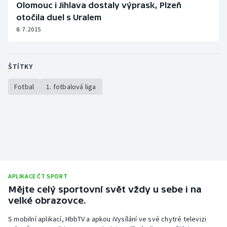
Olomouc i Jihlava dostaly výprask, Plzeň
Stolní tenis
otočila duel s Uralem
8. 7. 2015
Triatlon
Veslování
ŠTÍTKY
Vodní slalom
Fotbal
1. fotbalová liga
Volejbal
Ostatní
APLIKACE ČT SPORT
Mějte celý sportovní svět vždy u sebe i na
velké obrazovce.
S mobilní aplikací, HbbTV a apkou iVysílání ve své chytré televizi