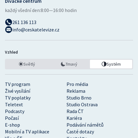
Divácké centrum
každý všední den:
8:00—16:00 hodin
261 136 113
info@ceskatelevize.cz
Vzhled
Světlý
Tmavý
Systém
TV program
Pro média
Živé vysílání
Reklama
TV poplatky
Studio Brno
Teletext
Studio Ostrava
Podcasty
Rada ČT
Počasí
Kariéra
E-shop
Podávání námětů
Mobilní a TV aplikace
Časté dotazy