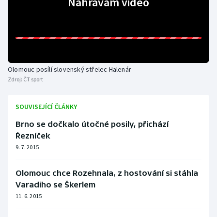
Nahrávám video
Olympijské hry
Parasport
Plavání
Olomouc posílí slovenský střelec Halenár
Zdroj:
ČT sport
Plážový volejbal
SOUVISEJÍCÍ ČLÁNKY
Ragby
Brno se dočkalo útočné posily, přichází
Rychlobruslení
Řezníček
9. 7. 2015
Rychlostní kanoistika
Olomouc chce Rozehnala, z hostování si stáhla
Short track
Varadiho se Škerlem
11. 6. 2015
Sportovní střelba