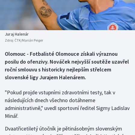
Baseball a softbal
Soutěže
Basketbal
Historické návraty
Biatlon
Aplikace ČT sport
Juraj Halenár
Zdroj:
ČTK/Marián Peiger
Boby a skeleton
AZ kvíz
Olomouc - Fotbalisté Olomouce získali výraznou
posilu do ofenzivy. Nováček nejvyšší soutěže uzavřel
Box
roční smlouvu s historicky nejlepším střelcem
Curling
slovenské ligy Jurajem Halenárem.
Dostihy
"Pokud projde vstupními zdravotními testy, tak v
následujících dnech všechno dotáhneme
Florbal
administrativně," uvedl sportovní ředitel Sigmy Ladislav
Minář.
Futsal
Dvaatřicetiletý útočník je pětinásobným slovenským
Golf