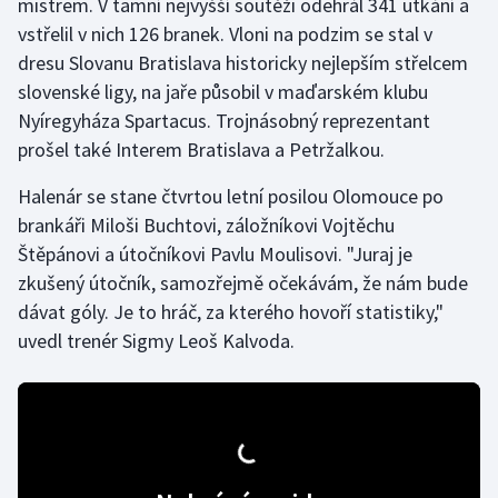
mistrem. V tamní nejvyšší soutěži odehrál 341 utkání a
vstřelil v nich 126 branek. Vloni na podzim se stal v
Gymnastika
dresu Slovanu Bratislava historicky nejlepším střelcem
slovenské ligy, na jaře působil v maďarském klubu
Házená
Nyíregyháza Spartacus. Trojnásobný reprezentant
prošel také Interem Bratislava a Petržalkou.
Jezdectví
Halenár se stane čtvrtou letní posilou Olomouce po
Judo
brankáři Miloši Buchtovi, záložníkovi Vojtěchu
Štěpánovi a útočníkovi Pavlu Moulisovi. "Juraj je
Krasobruslení
zkušený útočník, samozřejmě očekávám, že nám bude
dávat góly. Je to hráč, za kterého hovoří statistiky,"
Lezení
uvedl trenér Sigmy Leoš Kalvoda.
Lyže a snowboard
Moderní pětiboj
Motorsport