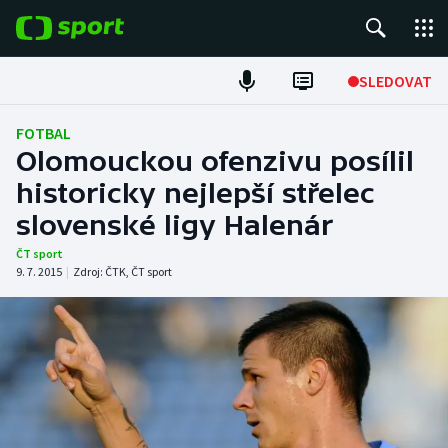
POPULÁRNÍ
SLEDOVAT
Fotbal
FOTBAL
Olomouckou ofenzivu posílil
Hokej
historicky nejlepší střelec
slovenské ligy Halenár
Tenis
ČT sport
Atletika
9. 7. 2015
|
Zdroj:
ČTK
,
ČT sport
Cyklistika
DALŠÍ SPORTY
Americký fotbal
NEPŘEHLÉDNĚTE