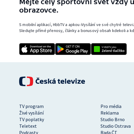
Mějte celý sportovní svět vždy u
obrazovce.
S mobilní aplikací, HbbTV a apkou iVysílání ve své chytré telev
Sledujte přímé přenosy, články a bonusový obsah kdekoli a kd
TV program
Pro média
Živé vysílání
Reklama
TV poplatky
Studio Brno
Teletext
Studio Ostrava
Podcasty
Rada ČT