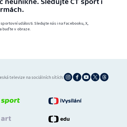
 neunikne. Sledujte ČT sport i
ormách.
 sportovní události. Sledujte nás i na Facebooku, X,
a buďte v obraze.
eská televize na sociálních sítích: