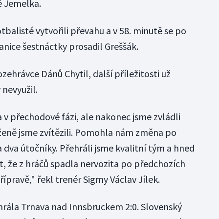
ě Jemelka.
tbalisté vytvořili převahu a v 58. minutě se po
hranice šestnáctky prosadil Greššák.
zehrávce Dánů Chytil, další příležitosti už
 nevyužil.
 v přechodové fázi, ale nakonec jsme zvládli
uženě jsme zvítězili. Pomohla nám změna po
a dva útočníky. Přehráli jsme kvalitní tým a hned
t, že z hráčů spadla nervozita po předchozích
pravě," řekl trenér Sigmy Václav Jílek.
hrála Trnava nad Innsbruckem 2:0. Slovenský