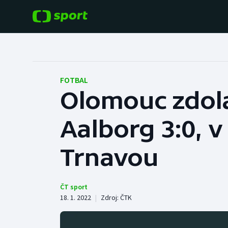
POPULÁRNÍ
DALŠÍ SPORTY
Fotbal
Americký fotbal
FOTBAL
Olomouc zdola
Hokej
Baseball a softbal
Aalborg 3:0, v
Tenis
Basketbal
Atletika
Trnavou
Biatlon
Cyklistika
Boby a skeleton
ČT sport
18. 1. 2022
|
Zdroj:
ČTK
Box