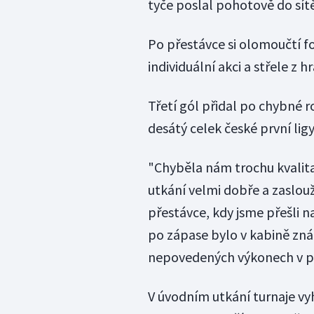
tyče poslal pohotově do sít
Po přestávce si olomoučtí fo
individuální akci a střele z 
Třetí gól přidal po chybné ro
desátý celek české první ligy
"Chyběla nám trochu kvalita
utkání velmi dobře a zaslo
přestávce, kdy jsme přešli n
po zápase bylo v kabině zná
nepovedených výkonech v pří
V úvodním utkání turnaje vy