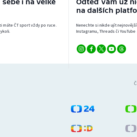
 sebe i na velké
Odteď vám už nic
na dalších platf
izi máte ČT sport vždy po ruce.
Nenechte si nikde ujít nejnovější
ykoli.
Instagramu, Threads či YouTube 
Č