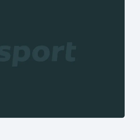
Moderní pětiboj
Triatlon
Motorsport
Veslování
Olympijské hry
Vodní slalom
Parasport
Volejbal
Plavání
Ostatní
Plážový volejbal