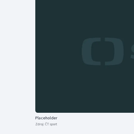
Curling
Dostihy
Florbal
Futsal
Golf
Gymnastika
Placeholder
Zdroj:
ČT sport