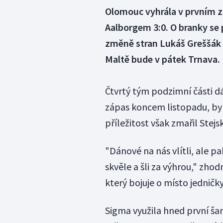
Olomouc vyhrála v prvním 
Aalborgem 3:0. O branky se p
změně stran Lukáš Greššák 
Maltě bude v pátek Trnava.
Čtvrtý tým podzimní části d
zápas koncem listopadu, byl 
příležitost však zmařil Stejsk
"Dánové na nás vlítli, ale pa
skvěle a šli za výhrou," zho
který bojuje o místo jednič
Sigma využila hned první ša