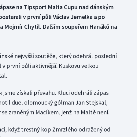
zápase na Tipsport Malta Cupu nad dánským
ostarali v první půli Václav Jemelka a po
a Mojmír Chytil. Dalším soupeřem Hanáků na
ánské nejvyšší soutěže, který odehrál poslední
v první půli aktivnější. Kuskovu velkou
al.
k jsme získali převahu. Kluci odehráli zápas
dnotil duel olomoucký gólman Jan Stejskal,
ky se zraněným Macíkem, jenž na Maltě není.
nci, když trestný kop Zmrzlého odražený od