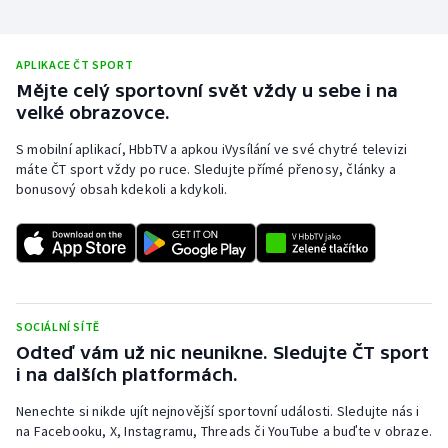
Stolní tenis
Triatlon
APLIKACE ČT SPORT
Mějte celý sportovní svět vždy u sebe i na
Veslování
velké obrazovce.
S mobilní aplikací, HbbTV a apkou iVysílání ve své chytré televizi
Vodní slalom
máte ČT sport vždy po ruce. Sledujte přímé přenosy, články a
bonusový obsah kdekoli a kdykoli.
Volejbal
Ostatní
SOCIÁLNÍ SÍTĚ
Odteď vám už nic neunikne. Sledujte ČT sport
i na dalších platformách.
Nenechte si nikde ujít nejnovější sportovní události. Sledujte nás i
na Facebooku, X, Instagramu, Threads či YouTube a buďte v obraze.