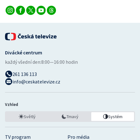
Divácké centrum
každý všední den:
8:00—16:00 hodin
261 136 113
info@ceskatelevize.cz
Vzhled
Světlý
Tmavý
Systém
TV program
Pro média