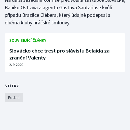
Baníku Ostrava a agenta Gustava Santariuse kvůli
Olympijské hry
případu Brazilce Clébera, který údajně podepsal s
oběma kluby hráčské smlouvy.
Parasport
Plavání
SOUVISEJÍCÍ ČLÁNKY
Plážový volejbal
Slovácko chce trest pro slávistu Belaida za
zranění Valenty
Ragby
2. 9. 2009
Rychlobruslení
ŠTÍTKY
Rychlostní kanoistika
Fotbal
Short track
Sportovní střelba