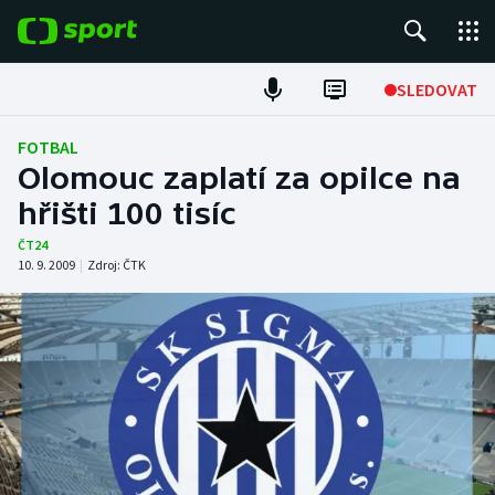
POPULÁRNÍ
SLEDOVAT
Fotbal
FOTBAL
Olomouc zaplatí za opilce na
Hokej
hřišti 100 tisíc
Tenis
ČT24
10. 9. 2009
|
Zdroj:
ČTK
Atletika
Cyklistika
DALŠÍ SPORTY
Americký fotbal
NEPŘEHLÉDNĚTE