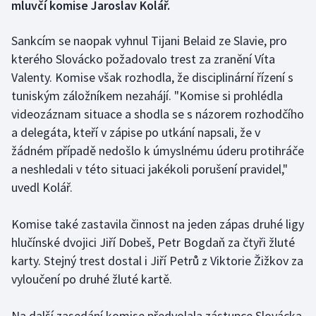
mluvčí komise Jaroslav Kolář.
Gymnastika
Sankcím se naopak vyhnul Tijani Belaid ze Slavie, pro
kterého Slovácko požadovalo trest za zranění Víta
Házená
Valenty. Komise však rozhodla, že disciplinární řízení s
tuniským záložníkem nezahájí. "Komise si prohlédla
Jezdectví
videozáznam situace a shodla se s názorem rozhodčího
a delegáta, kteří v zápise po utkání napsali, že v
Judo
žádném případě nedošlo k úmyslnému úderu protihráče
Krasobruslení
a neshledali v této situaci jakékoli porušení pravidel,"
uvedl Kolář.
Lezení
Komise také zastavila činnost na jeden zápas druhé ligy
Lyže a snowboard
hlučínské dvojici Jiří Dobeš, Petr Bogdaň za čtyři žluté
karty. Stejný trest dostal i Jiří Petrů z Viktorie Žižkov za
Moderní pětiboj
vyloučení po druhé žluté kartě.
Motorsport
Na další zasedání komise předvolala zástupce Slovácka,