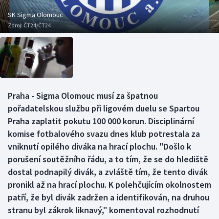
Baseball a softbal
Soutěže
SK Sigma Olomouc
Zdroj:
ČT24/ČT24
Basketbal
Historické návraty
Biatlon
Aplikace ČT sport
Boby a skeleton
AZ kvíz
Praha - Sigma Olomouc musí za špatnou
Box
pořadatelskou službu při ligovém duelu se Spartou
Praha zaplatit pokutu 100 000 korun. Disciplinární
Curling
komise fotbalového svazu dnes klub potrestala za
vniknutí opilého diváka na hrací plochu. "Došlo k
Dostihy
porušení soutěžního řádu, a to tím, že se do hlediště
Florbal
dostal podnapilý divák, a zvláště tím, že tento divák
pronikl až na hrací plochu. K polehčujícím okolnostem
Futsal
patří, že byl divák zadržen a identifikován, na druhou
stranu byl zákrok liknavý," komentoval rozhodnutí
Golf