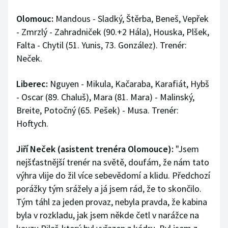
Stolní tenis
Olomouc:
Mandous - Sladký, Štěrba, Beneš, Vepřek
- Zmrzlý - Zahradniček (90.+2 Hála), Houska, Plšek,
Triatlon
Falta - Chytil (51. Yunis, 73. González). Trenér:
Veslování
Neček.
Vodní slalom
Liberec:
Nguyen - Mikula, Kačaraba, Karafiát, Hybš
- Oscar (89. Chaluš), Mara (81. Mara) - Malinský,
Volejbal
Breite, Potočný (65. Pešek) - Musa. Trenér:
Hoftych.
Ostatní
Jiří Neček (asistent trenéra Olomouce):
"Jsem
nejšťastnější trenér na světě, doufám, že nám tato
výhra vlije do žil více sebevědomí a klidu. Předchozí
porážky tým srážely a já jsem rád, že to skončilo.
Tým táhl za jeden provaz, nebyla pravda, že kabina
byla v rozkladu, jak jsem někde četl v narážce na