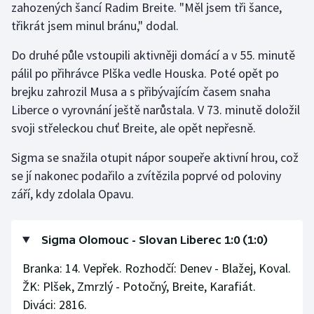
zahozených šancí Radim Breite. "Měl jsem tři šance,
Olympijské hry
třikrát jsem minul bránu," dodal.
Do druhé půle vstoupili aktivněji domácí a v 55. minutě
Parasport
pálil po přihrávce Plška vedle Houska. Poté opět po
Plavání
brejku zahrozil Musa a s přibývajícím časem snaha
Liberce o vyrovnání ještě narůstala. V 73. minutě doložil
Plážový volejbal
svoji střeleckou chuť Breite, ale opět nepřesně.
Ragby
Sigma se snažila otupit nápor soupeře aktivní hrou, což
se jí nakonec podařilo a zvítězila poprvé od poloviny
Rychlobruslení
září, kdy zdolala Opavu.
Rychlostní kanoistika
Sigma Olomouc - Slovan Liberec 1:0 (1:0)
Short track
Branka: 14. Vepřek. Rozhodčí: Denev - Blažej, Koval.
ŽK: Plšek, Zmrzlý - Potočný, Breite, Karafiát.
Sportovní střelba
Diváci: 2816.