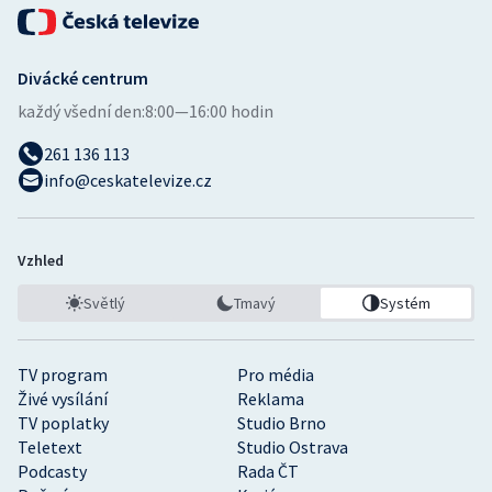
Divácké centrum
každý všední den:
8:00—16:00 hodin
261 136 113
info@ceskatelevize.cz
Vzhled
Světlý
Tmavý
Systém
TV program
Pro média
Živé vysílání
Reklama
TV poplatky
Studio Brno
Teletext
Studio Ostrava
Podcasty
Rada ČT