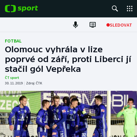
POPULÁRNÍ
SLEDOVAT
Fotbal
FOTBAL
Olomouc vyhrála v lize
Hokej
poprvé od září, proti Liberci jí
stačil gól Vepřeka
Tenis
ČT sport
Atletika
30. 11. 2019
|
Zdroj:
ČTK
Cyklistika
DALŠÍ SPORTY
Americký fotbal
NEPŘEHLÉDNĚTE