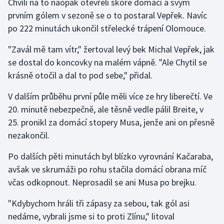
Chvíli na to naopak otevřeli skóre domácí a svým
prvním gólem v sezoně se o to postaral Vepřek. Navíc
Gymnastika
po 222 minutách ukončil střelecké trápení Olomouce.
Házená
"Zavál mě tam vítr," žertoval levý bek Michal Vepřek, jak
se dostal do koncovky na malém vápně. "Ale Chytil se
Jezdectví
krásně otočil a dal to pod sebe," přidal.
Judo
V dalším průběhu první půle měli více ze hry liberečtí. Ve
20. minutě nebezpečně, ale těsně vedle pálil Breite, v
Krasobruslení
25. pronikl za domácí stopery Musa, jenže ani on přesně
nezakončil.
Lezení
Po dalších pěti minutách byl blízko vyrovnání Kačaraba,
Lyže a snowboard
avšak ve skrumáži po rohu stačila domácí obrana míč
včas odkopnout. Neprosadil se ani Musa po brejku.
Moderní pětiboj
"Kdybychom hráli tři zápasy za sebou, tak gól asi
Motorsport
nedáme, vybrali jsme si to proti Zlínu," litoval