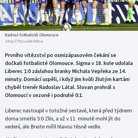
Baseball a softbal
Soutěže
Basketbal
Historické návraty
Biatlon
Aplikace ČT sport
Radost fotbalistů Olomouce
Zdroj:
ČTK/Luděk Peřina
Boby a skeleton
AZ kvíz
Prvního vítězství po osmizápasovém čekání se
dočkali fotbalisté Olomouce. Sigma v 18. kole udolala
Box
Liberec 1:0 zásluhou branky Michala Vepřeka ze 14.
Curling
minuty. Domácí uspěli, i když jim kvůli žlutým kartám
chyběl trenér Radoslav Látal. Slovan prohrál s
Dostihy
Olomoucí v sezoně i podruhé 0:1.
Florbal
Liberec nastoupil v totožné sestavě, která před týdnem
doma smetla 5:0 Zlín, a už v 11. minutě mohl jít do
Futsal
vedení, ale Breite mířil hlavou těsně vedle.
Golf