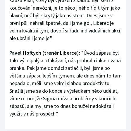
kauzu Pilař, který byl vyřazen z kádru. Byl jsem z
koučování nervózní, je to něco jiného řídit tým jako
hlavní, než být skrytý jako asistent. Dnes jsme v
první půli nehráli špatně, dali jsme gól, Liberec je
velmi kvalitní tým, dovolí si řadu individuálních akcí,
ale ubránili jsme je."
Pavel Hoftych (trenér Liberce):
"Úvod zápasu byl
takový ospalý a oťukávací, nás probrala inkasovaná
branka. Pak jsme domácí zatlačili, byli jsme po
většinu zápasu lepším týmem, ale dnes nám to tam
nepadalo, měli jsme velmi slabou produktivitu.
Snažili jsme se do konce s výsledkem něco udělat,
víme o tom, že Sigma mívala problémy v koncích
zápasů, ale my jsme to dnes bohužel nedokázali
využít v náš prospěch."