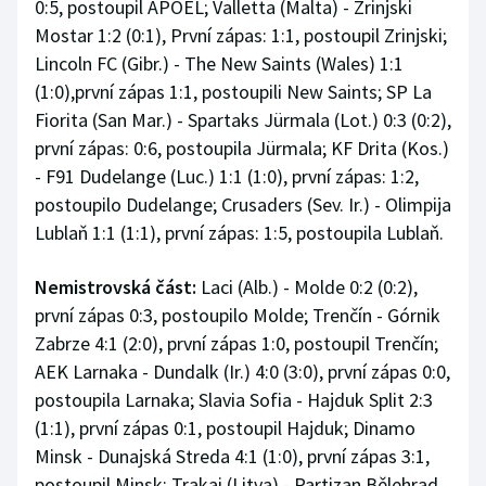
0:5, postoupil APOEL; Valletta (Malta) - Zrinjski
Stolní tenis
Mostar 1:2 (0:1), První zápas: 1:1, postoupil Zrinjski;
Lincoln FC (Gibr.) - The New Saints (Wales) 1:1
Triatlon
(1:0),první zápas 1:1, postoupili New Saints; SP La
Fiorita (San Mar.) - Spartaks Jürmala (Lot.) 0:3 (0:2),
Veslování
první zápas: 0:6, postoupila Jürmala; KF Drita (Kos.)
Vodní slalom
- F91 Dudelange (Luc.) 1:1 (1:0), první zápas: 1:2,
postoupilo Dudelange; Crusaders (Sev. Ir.) - Olimpija
Volejbal
Lublaň 1:1 (1:1), první zápas: 1:5, postoupila Lublaň.
Ostatní
Nemistrovská část:
Laci (Alb.) - Molde 0:2 (0:2),
první zápas 0:3, postoupilo Molde; Trenčín - Górnik
Zabrze 4:1 (2:0), první zápas 1:0, postoupil Trenčín;
AEK Larnaka - Dundalk (Ir.) 4:0 (3:0), první zápas 0:0,
postoupila Larnaka; Slavia Sofia - Hajduk Split 2:3
(1:1), první zápas 0:1, postoupil Hajduk; Dinamo
Minsk - Dunajská Streda 4:1 (1:0), první zápas 3:1,
postoupil Minsk; Trakai (Litva) - Partizan Bělehrad