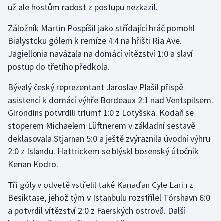
už ale hostům radost z postupu nezkazil.
Gymnastika
Záložník Martin Pospíšil jako střídající hráč pomohl
Bialystoku gólem k remíze 4:4 na hřišti Ria Ave.
Házená
Jagiellonia navázala na domácí vítězství 1:0 a slaví
postup do třetího předkola.
Jezdectví
Bývalý český reprezentant Jaroslav Plašil přispěl
Judo
asistencí k domácí výhře Bordeaux 2:1 nad Ventspilsem.
Girondins potvrdili triumf 1:0 z Lotyšska. Kodaň se
Krasobruslení
stoperem Michaelem Lüftnerem v základní sestavě
deklasovala Stjarnan 5:0 a ještě zvýraznila úvodní výhru
Lezení
2:0 z Islandu. Hattrickem se blýskl bosenský útočník
Kenan Kodro.
Lyže a snowboard
Tři góly v odvetě vstřelil také Kanaďan Cyle Larin z
Moderní pětiboj
Besiktase, jehož tým v Istanbulu rozstřílel Tórshavn 6:0
a potvrdil vítězství 2:0 z Faerských ostrovů. Další
Motorsport