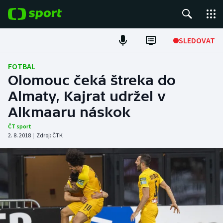
POPULÁRNÍ
SLEDOVAT
Fotbal
FOTBAL
Olomouc čeká štreka do
Hokej
Almaty, Kajrat udržel v
Alkmaaru náskok
Tenis
ČT sport
Atletika
2. 8. 2018
|
Zdroj:
ČTK
Cyklistika
DALŠÍ SPORTY
Americký fotbal
NEPŘEHLÉDNĚTE