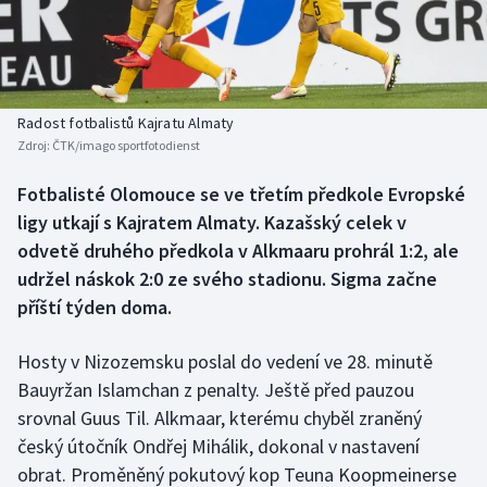
Baseball a softbal
Soutěže
Basketbal
Historické návraty
Biatlon
Aplikace ČT sport
Radost fotbalistů Kajratu Almaty
Zdroj:
ČTK/imago sportfotodienst
Boby a skeleton
AZ kvíz
Fotbalisté Olomouce se ve třetím předkole Evropské
ligy utkají s Kajratem Almaty. Kazašský celek v
Box
odvetě druhého předkola v Alkmaaru prohrál 1:2, ale
Curling
udržel náskok 2:0 ze svého stadionu. Sigma začne
příští týden doma.
Dostihy
Hosty v Nizozemsku poslal do vedení ve 28. minutě
Florbal
Bauyržan Islamchan z penalty. Ještě před pauzou
srovnal Guus Til. Alkmaar, kterému chyběl zraněný
Futsal
český útočník Ondřej Mihálik, dokonal v nastavení
obrat. Proměněný pokutový kop Teuna Koopmeinerse
Golf