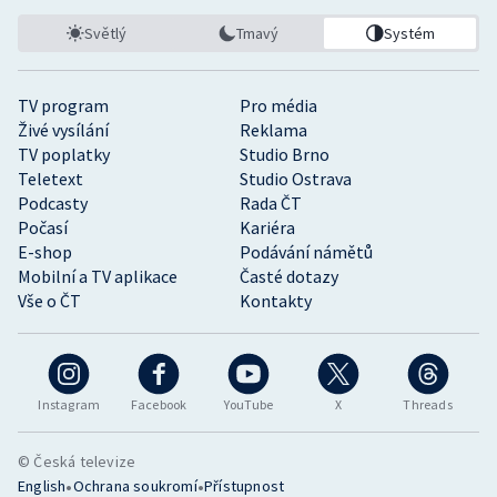
Světlý
Tmavý
Systém
TV program
Pro média
Živé vysílání
Reklama
TV poplatky
Studio Brno
Teletext
Studio Ostrava
Podcasty
Rada ČT
Počasí
Kariéra
E-shop
Podávání námětů
Mobilní a TV aplikace
Časté dotazy
Vše o ČT
Kontakty
Instagram
Facebook
YouTube
X
Threads
© Česká televize
•
•
English
Ochrana soukromí
Přístupnost