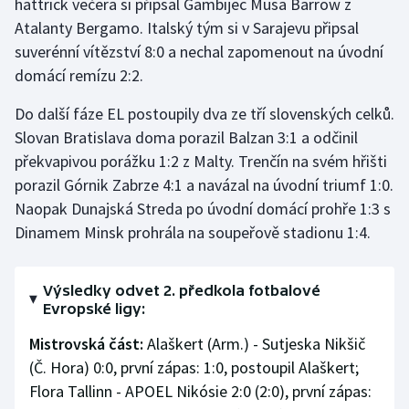
hattrick večera si připsal Gambijec Musa Barrow z
Atalanty Bergamo. Italský tým si v Sarajevu připsal
Olympijské hry
suverénní vítězství 8:0 a nechal zapomenout na úvodní
Parasport
domácí remízu 2:2.
Do další fáze EL postoupily dva ze tří slovenských celků.
Plavání
Slovan Bratislava doma porazil Balzan 3:1 a odčinil
Plážový volejbal
překvapivou porážku 1:2 z Malty. Trenčín na svém hřišti
porazil Górnik Zabrze 4:1 a navázal na úvodní triumf 1:0.
Ragby
Naopak Dunajská Streda po úvodní domácí prohře 1:3 s
Dinamem Minsk prohrála na soupeřově stadionu 1:4.
Rychlobruslení
Rychlostní kanoistika
Výsledky odvet 2. předkola fotbalové
Evropské ligy:
Short track
Mistrovská část:
Alaškert (Arm.) - Sutjeska Nikšič
(Č. Hora) 0:0, první zápas: 1:0, postoupil Alaškert;
Sportovní střelba
Flora Tallinn - APOEL Nikósie 2:0 (2:0), první zápas: