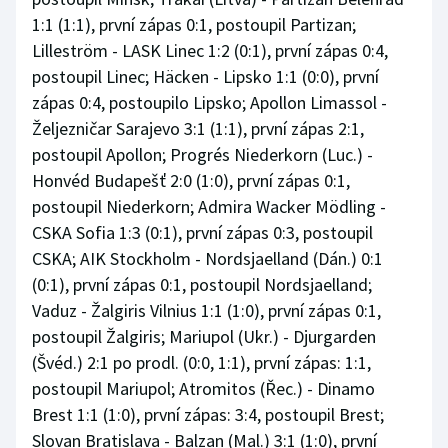
1:1 (1:1), první zápas 0:1, postoupil Partizan;
Lilleström - LASK Linec 1:2 (0:1), první zápas 0:4,
postoupil Linec; Häcken - Lipsko 1:1 (0:0), první
zápas 0:4, postoupilo Lipsko; Apollon Limassol -
Željezničar Sarajevo 3:1 (1:1), první zápas 2:1,
postoupil Apollon; Progrés Niederkorn (Luc.) -
Honvéd Budapešť 2:0 (1:0), první zápas 0:1,
postoupil Niederkorn; Admira Wacker Mödling -
CSKA Sofia 1:3 (0:1), první zápas 0:3, postoupil
CSKA; AIK Stockholm - Nordsjaelland (Dán.) 0:1
(0:1), první zápas 0:1, postoupil Nordsjaelland;
Vaduz - Žalgiris Vilnius 1:1 (1:0), první zápas 0:1,
postoupil Žalgiris; Mariupol (Ukr.) - Djurgarden
(Švéd.) 2:1 po prodl. (0:0, 1:1), první zápas: 1:1,
postoupil Mariupol; Atromitos (Řec.) - Dinamo
Brest 1:1 (1:0), první zápas: 3:4, postoupil Brest;
Slovan Bratislava - Balzan (Mal.) 3:1 (1:0), první