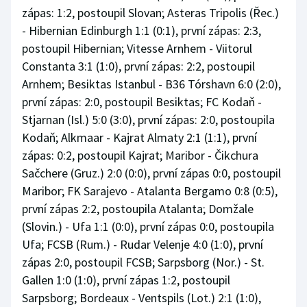
zápas: 1:2, postoupil Slovan; Asteras Tripolis (Řec.)
- Hibernian Edinburgh 1:1 (0:1), první zápas: 2:3,
postoupil Hibernian; Vitesse Arnhem - Viitorul
Constanta 3:1 (1:0), první zápas: 2:2, postoupil
Arnhem; Besiktas Istanbul - B36 Tórshavn 6:0 (2:0),
první zápas: 2:0, postoupil Besiktas; FC Kodaň -
Stjarnan (Isl.) 5:0 (3:0), první zápas: 2:0, postoupila
Kodaň; Alkmaar - Kajrat Almaty 2:1 (1:1), první
zápas: 0:2, postoupil Kajrat; Maribor - Čikchura
Sačchere (Gruz.) 2:0 (0:0), první zápas 0:0, postoupil
Maribor; FK Sarajevo - Atalanta Bergamo 0:8 (0:5),
první zápas 2:2, postoupila Atalanta; Domžale
(Slovin.) - Ufa 1:1 (0:0), první zápas 0:0, postoupila
Ufa; FCSB (Rum.) - Rudar Velenje 4:0 (1:0), první
zápas 2:0, postoupil FCSB; Sarpsborg (Nor.) - St.
Gallen 1:0 (1:0), první zápas 1:2, postoupil
Sarpsborg; Bordeaux - Ventspils (Lot.) 2:1 (1:0),