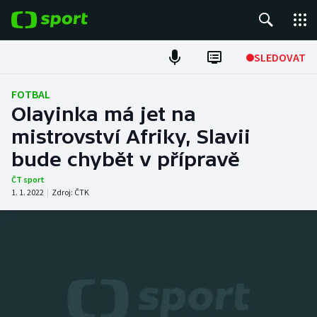
POPULÁRNÍ
SLEDOVAT
Fotbal
FOTBAL
Olayinka má jet na
Hokej
mistrovství Afriky, Slavii
bude chybět v přípravě
Tenis
ČT sport
Atletika
1. 1. 2022
|
Zdroj:
ČTK
Cyklistika
DALŠÍ SPORTY
Americký fotbal
NEPŘEHLÉDNĚTE