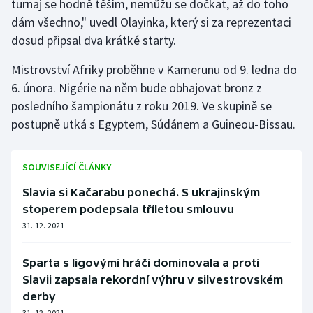
turnaj se hodně těším, nemůžu se dočkat, až do toho
dám všechno," uvedl Olayinka, který si za reprezentaci
Gymnastika
dosud připsal dva krátké starty.
Házená
Mistrovství Afriky proběhne v Kamerunu od 9. ledna do
6. února. Nigérie na něm bude obhajovat bronz z
Jezdectví
posledního šampionátu z roku 2019. Ve skupině se
postupně utká s Egyptem, Súdánem a Guineou-Bissau.
Judo
Krasobruslení
SOUVISEJÍCÍ ČLÁNKY
Slavia si Kačarabu ponechá. S ukrajinským
Lezení
stoperem podepsala tříletou smlouvu
31. 12. 2021
Lyže a snowboard
Sparta s ligovými hráči dominovala a proti
Moderní pětiboj
Slavii zapsala rekordní výhru v silvestrovském
derby
Motorsport
31. 12. 2021