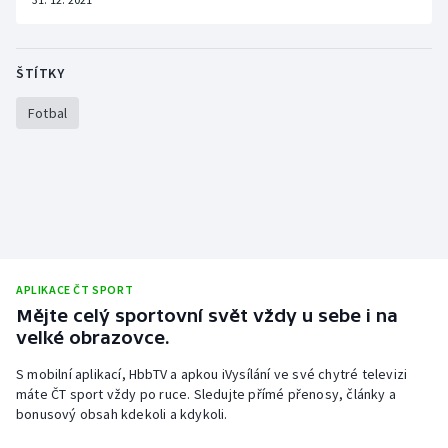
Olympijské hry
ŠTÍTKY
Parasport
Fotbal
Plavání
Plážový volejbal
Ragby
Rychlobruslení
APLIKACE ČT SPORT
Mějte celý sportovní svět vždy u sebe i na
Rychlostní kanoistika
velké obrazovce.
Short track
S mobilní aplikací, HbbTV a apkou iVysílání ve své chytré televizi
máte ČT sport vždy po ruce. Sledujte přímé přenosy, články a
Sportovní střelba
bonusový obsah kdekoli a kdykoli.