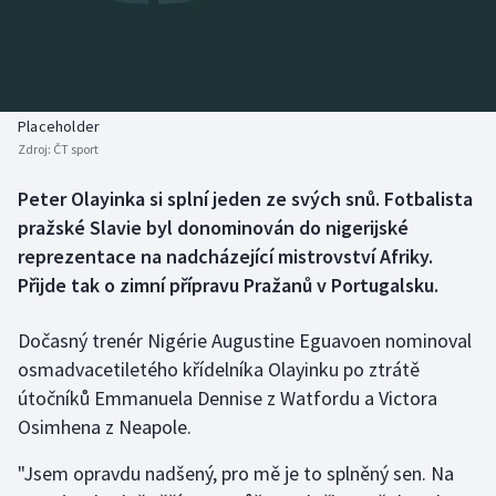
Baseball a softbal
Soutěže
Basketbal
Historické návraty
Biatlon
Aplikace ČT sport
Placeholder
Zdroj:
ČT sport
Boby a skeleton
AZ kvíz
Peter Olayinka si splní jeden ze svých snů. Fotbalista
pražské Slavie byl donominován do nigerijské
Box
reprezentace na nadcházející mistrovství Afriky.
Curling
Přijde tak o zimní přípravu Pražanů v Portugalsku.
Dostihy
Dočasný trenér Nigérie Augustine Eguavoen nominoval
osmadvacetiletého křídelníka Olayinku po ztrátě
Florbal
útočníků Emmanuela Dennise z Watfordu a Victora
Osimhena z Neapole.
Futsal
"Jsem opravdu nadšený, pro mě je to splněný sen. Na
Golf