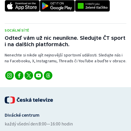
Stolní tenis
Triatlon
SOCIÁLNÍ SÍTĚ
Veslování
Odteď vám už nic neunikne. Sledujte ČT sport
i na dalších platformách.
Vodní slalom
Nenechte si nikde ujít nejnovější sportovní události. Sledujte nás i
Volejbal
na Facebooku, X, Instagramu, Threads či YouTube a buďte v obraze.
Ostatní
Divácké centrum
každý všední den:
8:00—16:00 hodin