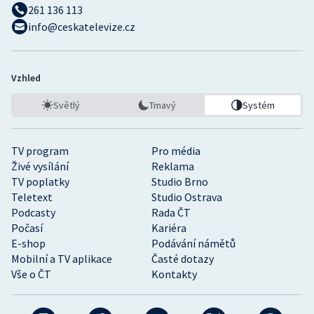
261 136 113
info@ceskatelevize.cz
Vzhled
Světlý
Tmavý
Systém
TV program
Pro média
Živé vysílání
Reklama
TV poplatky
Studio Brno
Teletext
Studio Ostrava
Podcasty
Rada ČT
Počasí
Kariéra
E-shop
Podávání námětů
Mobilní a TV aplikace
Časté dotazy
Vše o ČT
Kontakty