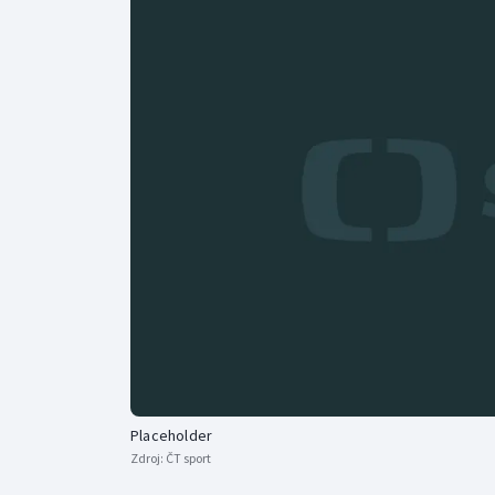
Curling
Dostihy
Florbal
Futsal
Golf
Gymnastika
Placeholder
Zdroj:
ČT sport