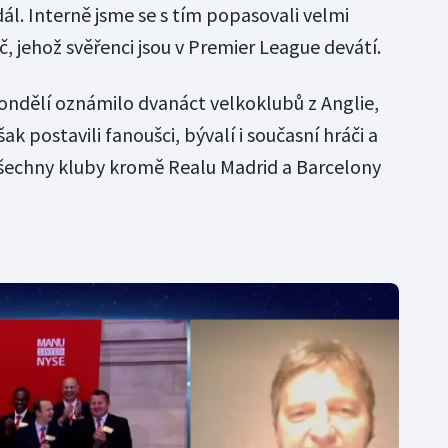
 dál. Interně jsme se s tím popasovali velmi
, jehož svěřenci jsou v Premier League devátí.
pondělí oznámilo dvanáct velkoklubů z Anglie,
šak postavili fanoušci, bývalí i současní hráči a
 Všechny kluby kromě Realu Madrid a Barcelony