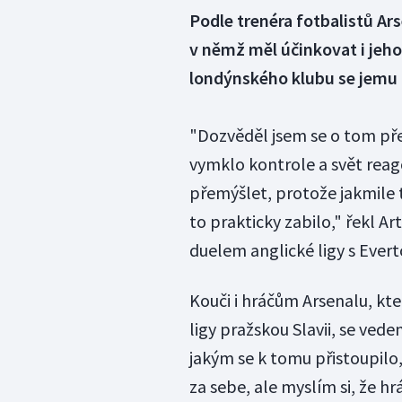
Podle trenéra fotbalistů Ar
v němž měl účinkovat i jeho
londýnského klubu se jemu 
"Dozvěděl jsem se o tom pře
vymklo kontrole a svět rea
přemýšlet, protože jakmile t
to prakticky zabilo," řekl A
duelem anglické ligy s Ever
Kouči i hráčům Arsenalu, kte
ligy pražskou Slavii, se vede
jakým se k tomu přistoupilo,
za sebe, ale myslím si, že hrá