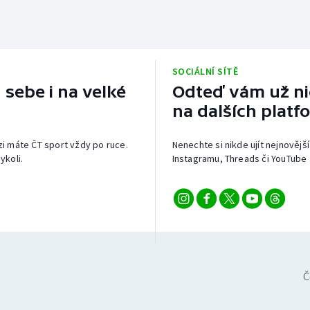
SOCIÁLNÍ SÍTĚ
 sebe i na velké
Odteď vám už nic
na dalších platf
izi máte ČT sport vždy po ruce.
Nenechte si nikde ujít nejnovější
ykoli.
Instagramu, Threads či YouTube 
Č