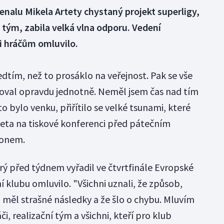
senalu Mikela Artety chystaný projekt superligy,
 tým, zabila velká vlna odporu. Vedení
i hráčům omluvilo.
dtím, než to prosáklo na veřejnost. Pak se vše
goval opravdu jednotně. Neměl jsem čas nad tím
o bylo venku, přiřítilo se velké tsunami, které
rteta na tiskové konferenci před pátečním
tonem.
rý před týdnem vyřadil ve čtvrtfinále Evropské
ní klubu omluvilo. "Všichni uznali, že způsob,
 měl strašné následky a že šlo o chybu. Mluvím
či, realizační tým a všichni, kteří pro klub