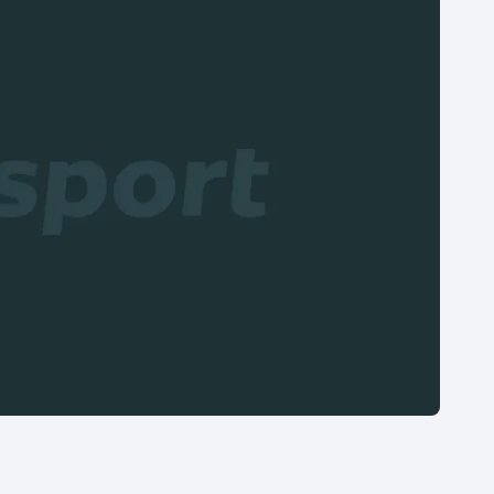
Moderní pětiboj
Triatlon
Motorsport
Veslování
Olympijské hry
Vodní slalom
Parasport
Volejbal
Plavání
Ostatní
Plážový volejbal