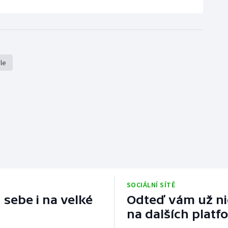
ale
SOCIÁLNÍ SÍTĚ
 sebe i na velké
Odteď vám už nic
na dalších platf