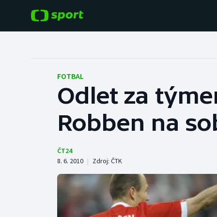
POPULÁRNÍ
DALŠÍ SPORTY
Fotbal
Americký fotbal
FOTBAL
Odlet za týme
Hokej
Baseball a softbal
Robben na so
Tenis
Basketbal
Atletika
Biatlon
ČT24
8. 6. 2010
|
Zdroj:
ČTK
Cyklistika
Boby a skeleton
Box