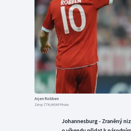
Curling
Dostihy
Florbal
Futsal
Golf
Gymnastika
Arjen Robben
Zdroj:
ČTK/AP/AP Photo
Johannesburg - Zraněný niz
o víkendu přidat k národním