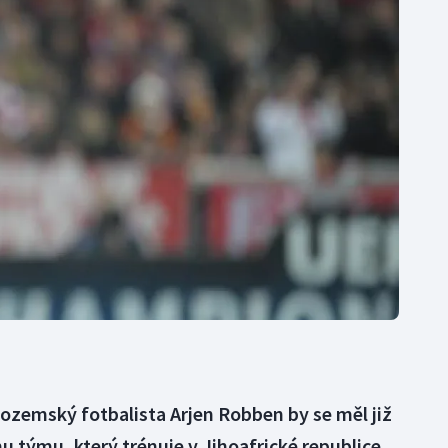
Moderní pětiboj
Triatlon
Motorsport
Veslování
Olympijské hry
Vodní slalom
Parasport
Volejbal
Plavání
Ostatní
Plážový volejbal
ozemský fotbalista Arjen Robben by se měl již
u týmu, který trénuje v Jihoafrické republice.