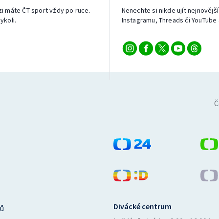
izi máte ČT sport vždy po ruce.
Nenechte si nikde ujít nejnovější
ykoli.
Instagramu, Threads či YouTube 
Č
Divácké centrum
ů