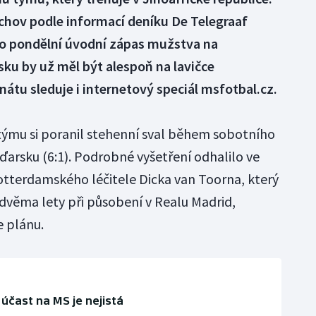
chov podle informací deníku De Telegraaf
Pro pondělní úvodní zápas mužstva na
sku by už měl být alespoň na lavičce
átu sleduje i internetový speciál msfotbal.cz.
týmu si poranil stehenní sval během sobotního
ďarsku (6:1). Podrobné vyšetření odhalilo ve
rotterdamského léčitele Dicka van Toorna, který
věma lety při působení v Realu Madrid,
e plánu.
 účast na MS je nejistá