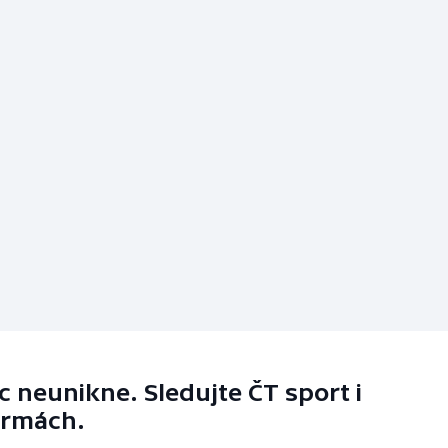
 neunikne. Sledujte ČT sport i
ormách.