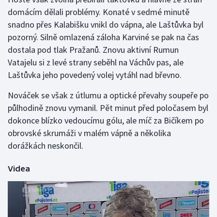
domácím dělali problémy. Konaté v sedmé minutě
Gymnastika
snadno přes Kalabišku vnikl do vápna, ale Laštůvka byl
pozorný. Silně omlazená záloha Karviné se pak na čas
Házená
dostala pod tlak Pražanů. Znovu aktivní Rumun
Vatajelu si z levé strany seběhl na Váchův pas, ale
Jezdectví
Laštůvka jeho povedený volej vytáhl nad břevno.
Judo
Nováček se však z útlumu a optické převahy soupeře po
půlhodině znovu vymanil. Pět minut před poločasem byl
Krasobruslení
dokonce blízko vedoucímu gólu, ale míč za Bičíkem po
obrovské skrumáži v malém vápně a několika
Lezení
dorážkách neskončil.
Lyže a snowboard
Videa
Moderní pětiboj
Motorsport