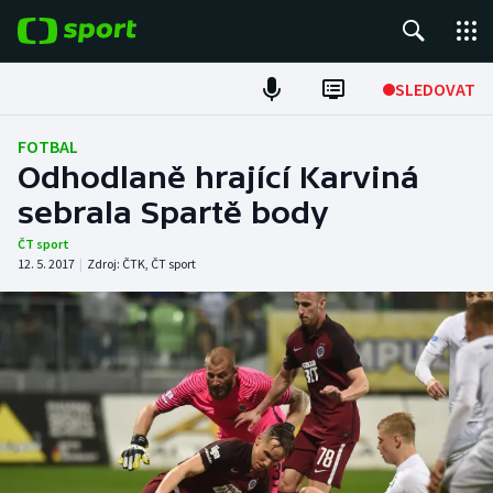
POPULÁRNÍ
SLEDOVAT
Fotbal
FOTBAL
Odhodlaně hrající Karviná
Hokej
sebrala Spartě body
Tenis
ČT sport
12. 5. 2017
|
Zdroj:
ČTK
,
ČT sport
Atletika
Cyklistika
DALŠÍ SPORTY
Americký fotbal
NEPŘEHLÉDNĚTE