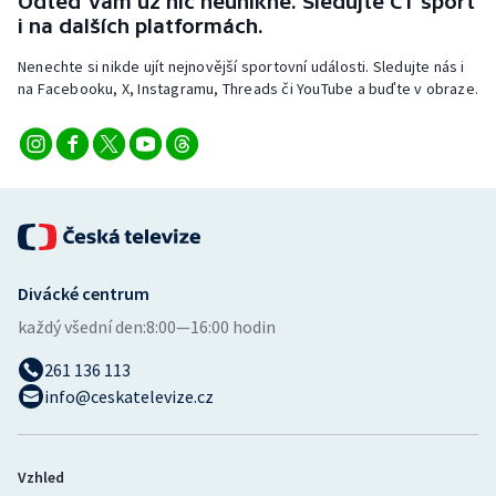
Odteď vám už nic neunikne. Sledujte ČT sport
i na dalších platformách.
Nenechte si nikde ujít nejnovější sportovní události. Sledujte nás i
na Facebooku, X, Instagramu, Threads či YouTube a buďte v obraze.
Divácké centrum
každý všední den:
8:00—16:00 hodin
261 136 113
info@ceskatelevize.cz
Vzhled