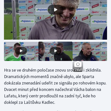
Olympijské hry
Parasport
Plavání
Plážový volejbal
Ragby
Rychlobruslení
Hra se ve druhém poločase znovu srovnala i zklidnila.
+ 2 další
Dramatických momentů značně ubylo, ale Sparta
Rychlostní kanoistika
dokázala znenadání udeřit ze signálu po rohovém kopu.
Dvacet minut před koncem načechral Vácha balon na
Short track
Lafatu, který centr prodloužil na zadní tyč, kde ho
doklepl za Laštůvku Kadlec.
Sportovní střelba