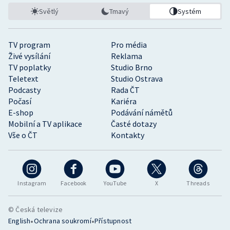
Světlý
Tmavý
Systém
TV program
Pro média
Živé vysílání
Reklama
TV poplatky
Studio Brno
Teletext
Studio Ostrava
Podcasty
Rada ČT
Počasí
Kariéra
E-shop
Podávání námětů
Mobilní a TV aplikace
Časté dotazy
Vše o ČT
Kontakty
Instagram
Facebook
YouTube
X
Threads
© Česká televize
•
•
English
Ochrana soukromí
Přístupnost