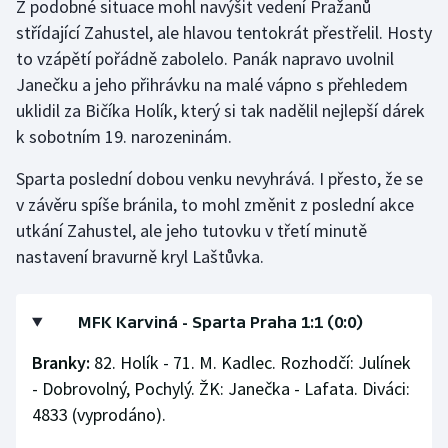
Z podobné situace mohl navýšit vedení Pražanů
Stolní tenis
střídající Zahustel, ale hlavou tentokrát přestřelil. Hosty
to vzápětí pořádně zabolelo. Panák napravo uvolnil
Triatlon
Janečku a jeho přihrávku na malé vápno s přehledem
uklidil za Bičíka Holík, který si tak nadělil nejlepší dárek
Veslování
k sobotním 19. narozeninám.
Vodní slalom
Sparta poslední dobou venku nevyhrává. I přesto, že se
v závěru spíše bránila, to mohl změnit z poslední akce
Volejbal
utkání Zahustel, ale jeho tutovku v třetí minutě
Ostatní
nastavení bravurně kryl Laštůvka.
MFK Karviná - Sparta Praha 1:1 (0:0)
Branky:
82. Holík - 71. M. Kadlec. Rozhodčí: Julínek
- Dobrovolný, Pochylý. ŽK: Janečka - Lafata. Diváci:
4833 (vyprodáno).