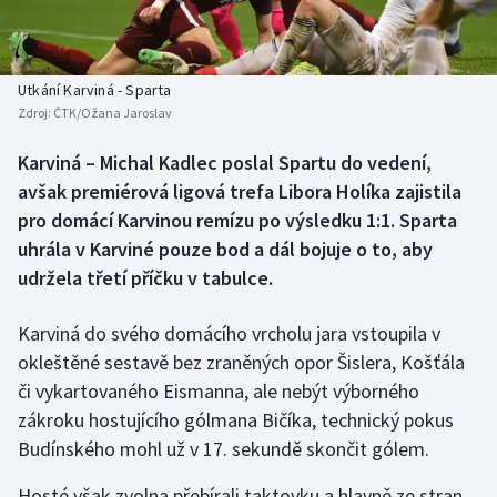
Baseball a softbal
Soutěže
Basketbal
Historické návraty
Utkání Karviná - Sparta
Zdroj:
ČTK/Ožana Jaroslav
Biatlon
Aplikace ČT sport
Karviná – Michal Kadlec poslal Spartu do vedení,
Boby a skeleton
AZ kvíz
avšak premiérová ligová trefa Libora Holíka zajistila
pro domácí Karvinou remízu po výsledku 1:1. Sparta
Box
uhrála v Karviné pouze bod a dál bojuje o to, aby
udržela třetí příčku v tabulce.
Curling
Karviná do svého domácího vrcholu jara vstoupila v
Dostihy
okleštěné sestavě bez zraněných opor Šislera, Košťála
Florbal
či vykartovaného Eismanna, ale nebýt výborného
zákroku hostujícího gólmana Bičíka, technický pokus
Futsal
Budínského mohl už v 17. sekundě skončit gólem.
Hosté však zvolna přebírali taktovku a hlavně ze stran
Golf