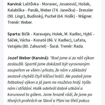
Karviná:
Laštůvka - Moravec, Jovanovič, Hošek,
Kalabiška - Panák, Weber (74. Janečka) - Dressler
(90. Lingr), Budínský, Puchel (64. Holík) - Wágner.
Trenér: Weber.
Sparta:
Bičík - Karavajev, Holek, M. Kadlec, Hybš -
Sáček, Vácha - Konaté (86. V. Kadlec), Lafata,
Vatajelu (80. Zahustel) - Šural. Trenér: Rada.
Jozef Weber (Karviná):
"Bod jsme si za náš výkon
zasloužili. Spartě jsme dokázali být vyrovnaným
soupeřem ve všem i přesto, že nám v základní
sestavě chyběli čtyři klíčoví hráči. Ale podali jsme
fotbalový výkon a já jsem na mužstvo hrdý. Vyšlo
nám i střídání. Holík odehrál dobré utkání a
korunoval to gólem. Jsme hrozně rádi, že jsme po
těsných prohrách se Slavií a Plzni na třetí pokus