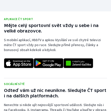
Stolní tenis
Triatlon
APLIKACE ČT SPORT
Mějte celý sportovní svět vždy u sebe i na
Veslování
velké obrazovce.
Vodní slalom
S mobilní aplikací, HbbTV a apkou iVysílání ve své chytré televizi
máte ČT sport vždy po ruce. Sledujte přímé přenosy, články a
bonusový obsah kdekoli a kdykoli.
Volejbal
Ostatní
SOCIÁLNÍ SÍTĚ
Odteď vám už nic neunikne. Sledujte ČT sport
i na dalších platformách.
Nenechte si nikde ujít nejnovější sportovní události. Sledujte nás i
na Facebooku, X, Instagramu, Threads či YouTube a buďte v obraze.