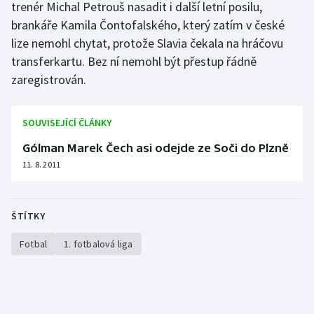
trenér Michal Petrouš nasadit i další letní posilu,
Olympijské hry
brankáře Kamila Čontofalského, který zatím v české
lize nemohl chytat, protože Slavia čekala na hráčovu
Parasport
transferkartu. Bez ní nemohl být přestup řádně
zaregistrován.
Plavání
Plážový volejbal
SOUVISEJÍCÍ ČLÁNKY
Gólman Marek Čech asi odejde ze Soči do Plzně
Ragby
11. 8. 2011
Rychlobruslení
ŠTÍTKY
Rychlostní kanoistika
Fotbal
1. fotbalová liga
Short track
Sportovní střelba