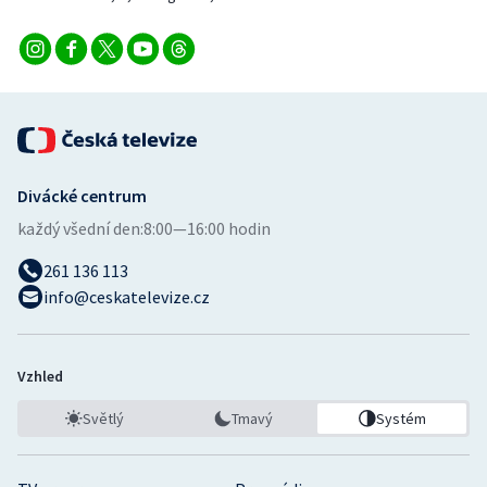
Divácké centrum
každý všední den:
8:00—16:00 hodin
261 136 113
info@ceskatelevize.cz
Vzhled
Světlý
Tmavý
Systém