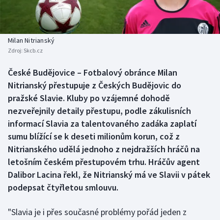
Baseball a softbal
Soutěže
Basketbal
Historické návraty
Milan Nitrianský
Zdroj:
Skcb.cz
Biatlon
Aplikace ČT sport
České Budějovice – Fotbalový obránce Milan
Boby a skeleton
AZ kvíz
Nitrianský přestupuje z Českých Budějovic do
pražské Slavie. Kluby po vzájemné dohodě
Box
nezveřejnily detaily přestupu, podle zákulisních
informací Slavia za talentovaného zadáka zaplatí
Curling
sumu blížící se k deseti milionům korun, což z
Nitrianského udělá jednoho z nejdražších hráčů na
Dostihy
letošním českém přestupovém trhu. Hráčův agent
Florbal
Dalibor Lacina řekl, že Nitrianský má ve Slavii v pátek
podepsat čtyřletou smlouvu.
Futsal
"Slavia je i přes současné problémy pořád jeden z
Golf