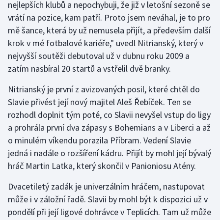
nejlepších klubů a nepochybuji, že již v letošní sezoně se
vrátí na pozice, kam patří. Proto jsem neváhal, je to pro
Gymnastika
mě šance, která by už nemusela přijít, a především další
krok v mé fotbalové kariéře," uvedl Nitrianský, který v
Házená
nejvyšší soutěži debutoval už v dubnu roku 2009 a
zatím nasbíral 20 startů a vstřelil dvě branky.
Jezdectví
Nitrianský je první z avizovaných posil, které chtěl do
Judo
Slavie přivést její nový majitel Aleš Řebíček. Ten se
rozhodl doplnit tým poté, co Slavii nevyšel vstup do ligy
Krasobruslení
a prohrála první dva zápasy s Bohemians a v Liberci a až
o minulém víkendu porazila Příbram. Vedení Slavie
Lezení
jedná i nadále o rozšíření kádru. Přijít by mohl její bývalý
Lyže a snowboard
hráč Martin Latka, který skončil v Panioniosu Atény.
Dvacetiletý zadák je univerzálním hráčem, nastupovat
Moderní pětiboj
může i v záložní řadě. Slavii by mohl být k dispozici už v
pondělí při její ligové dohrávce v Teplicích. Tam už může
Motorsport