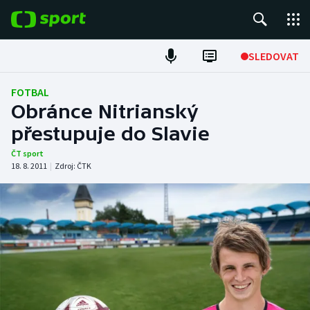
POPULÁRNÍ
SLEDOVAT
Fotbal
FOTBAL
Obránce Nitrianský
Hokej
přestupuje do Slavie
Tenis
ČT sport
18. 8. 2011
|
Zdroj:
ČTK
Atletika
Cyklistika
DALŠÍ SPORTY
Americký fotbal
NEPŘEHLÉDNĚTE