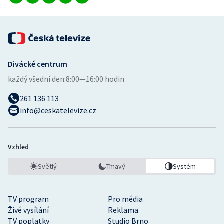
Divácké centrum
každý všední den:
8:00—16:00 hodin
261 136 113
info@ceskatelevize.cz
Vzhled
Světlý
Tmavý
Systém
TV program
Pro média
Živé vysílání
Reklama
TV poplatky
Studio Brno