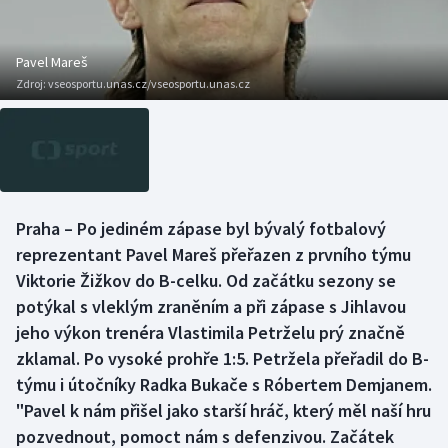
Baseball a softbal
Soutěže
Basketbal
Historické návraty
Pavel Mareš
Zdroj:
vseosportu.unas.cz/vseosportu.unas.cz
Biatlon
Aplikace ČT sport
Boby a skeleton
AZ kvíz
Box
Praha – Po jediném zápase byl bývalý fotbalový
reprezentant Pavel Mareš přeřazen z prvního týmu
Curling
Viktorie Žižkov do B-celku. Od začátku sezony se
Dostihy
potýkal s vleklým zraněním a při zápase s Jihlavou
jeho výkon trenéra Vlastimila Petrželu prý značně
Florbal
zklamal. Po vysoké prohře 1:5. Petržela přeřadil do B-
týmu i útočníky Radka Bukače s Róbertem Demjanem.
Futsal
"Pavel k nám přišel jako starší hráč, který měl naší hru
pozvednout, pomoct nám s defenzivou. Začátek
Golf