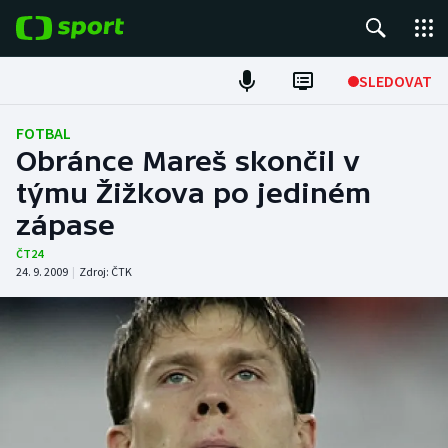
POPULÁRNÍ
SLEDOVAT
Fotbal
FOTBAL
Obránce Mareš skončil v
Hokej
týmu Žižkova po jediném
zápase
Tenis
ČT24
Atletika
24. 9. 2009
|
Zdroj:
ČTK
Cyklistika
DALŠÍ SPORTY
Americký fotbal
NEPŘEHLÉDNĚTE