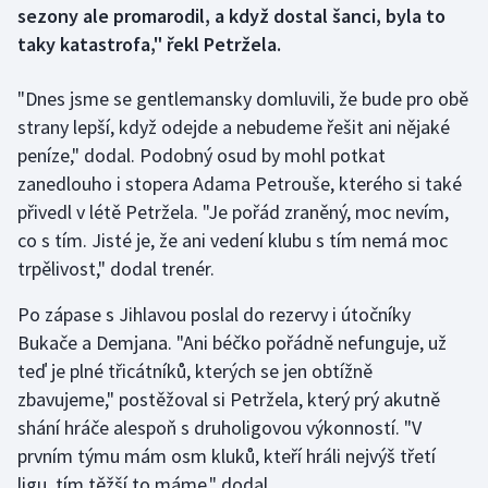
sezony ale promarodil, a když dostal šanci, byla to
taky katastrofa," řekl Petržela.
Gymnastika
"Dnes jsme se gentlemansky domluvili, že bude pro obě
Házená
strany lepší, když odejde a nebudeme řešit ani nějaké
peníze," dodal. Podobný osud by mohl potkat
Jezdectví
zanedlouho i stopera Adama Petrouše, kterého si také
Judo
přivedl v létě Petržela. "Je pořád zraněný, moc nevím,
co s tím. Jisté je, že ani vedení klubu s tím nemá moc
Krasobruslení
trpělivost," dodal trenér.
Lezení
Po zápase s Jihlavou poslal do rezervy i útočníky
Bukače a Demjana. "Ani béčko pořádně nefunguje, už
Lyže a snowboard
teď je plné třicátníků, kterých se jen obtížně
zbavujeme," postěžoval si Petržela, který prý akutně
Moderní pětiboj
shání hráče alespoň s druholigovou výkonností. "V
prvním týmu mám osm kluků, kteří hráli nejvýš třetí
Motorsport
ligu, tím těžší to máme," dodal.