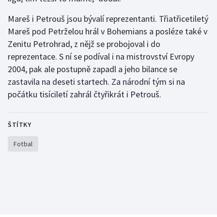
Olympijské hry
Mareš i Petrouš jsou bývalí reprezentanti. Třiatřicetiletý
Mareš pod Petrželou hrál v Bohemians a posléze také v
Parasport
Zenitu Petrohrad, z nějž se probojoval i do
reprezentace. S ní se podíval i na mistrovství Evropy
Plavání
2004, pak ale postupně zapadl a jeho bilance se
zastavila na deseti startech. Za národní tým si na
Plážový volejbal
počátku tisíciletí zahrál čtyřikrát i Petrouš.
Ragby
ŠTÍTKY
Rychlobruslení
Fotbal
Rychlostní kanoistika
Short track
Sportovní střelba