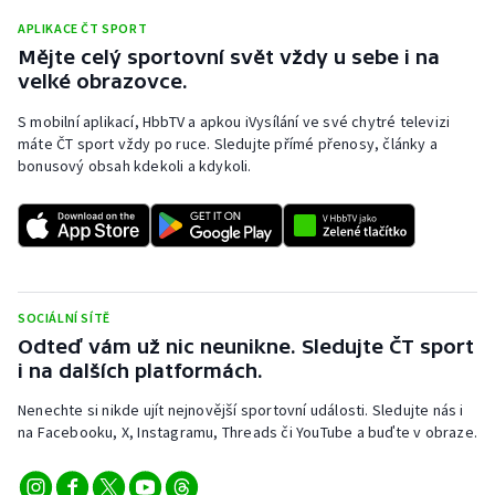
Stolní tenis
APLIKACE ČT SPORT
Mějte celý sportovní svět vždy u sebe i na
Triatlon
velké obrazovce.
Veslování
S mobilní aplikací, HbbTV a apkou iVysílání ve své chytré televizi
máte ČT sport vždy po ruce. Sledujte přímé přenosy, články a
bonusový obsah kdekoli a kdykoli.
Vodní slalom
Volejbal
Ostatní
SOCIÁLNÍ SÍTĚ
Odteď vám už nic neunikne. Sledujte ČT sport
i na dalších platformách.
Nenechte si nikde ujít nejnovější sportovní události. Sledujte nás i
na Facebooku, X, Instagramu, Threads či YouTube a buďte v obraze.