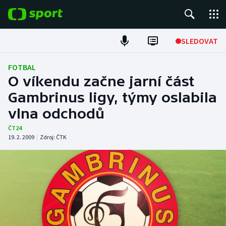
POPULÁRNÍ
SLEDOVAT
Fotbal
FOTBAL
O víkendu začne jarní část
Hokej
Gambrinus ligy, týmy oslabila
vlna odchodů
Tenis
ČT24
Atletika
19. 2. 2009
|
Zdroj:
ČTK
Cyklistika
DALŠÍ SPORTY
Americký fotbal
NEPŘEHLÉDNĚTE