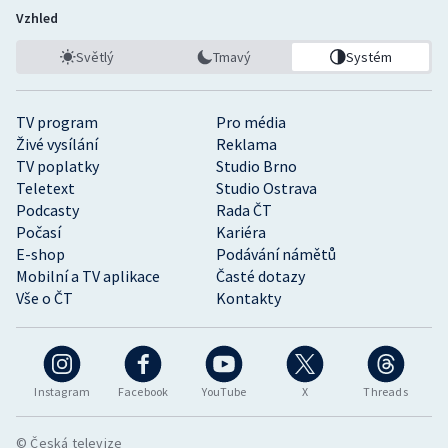
Vzhled
Světlý
Tmavý
Systém
TV program
Pro média
Živé vysílání
Reklama
TV poplatky
Studio Brno
Teletext
Studio Ostrava
Podcasty
Rada ČT
Počasí
Kariéra
E-shop
Podávání námětů
Mobilní a TV aplikace
Časté dotazy
Vše o ČT
Kontakty
Instagram
Facebook
YouTube
X
Threads
© Česká televize