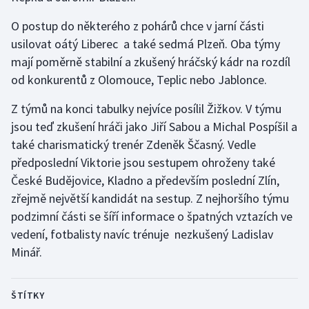
Olympijské hry
O postup do některého z pohárů chce v jarní části
usilovat oátý Liberec a také sedmá Plzeň. Oba týmy
Parasport
mají poměrně stabilní a zkušený hráčský kádr na rozdíl
od konkurentů z Olomouce, Teplic nebo Jablonce.
Plavání
Z týmů na konci tabulky nejvíce posílil Žižkov. V týmu
Plážový volejbal
jsou teď zkušení hráči jako Jiří Sabou a Michal Pospíšil a
také charismatický trenér Zdeněk Ščasný. Vedle
Ragby
předposlední Viktorie jsou sestupem ohroženy také
České Budějovice, Kladno a především poslední Zlín,
Rychlobruslení
zřejmě největší kandidát na sestup. Z nejhoršího týmu
podzimní části se šíří informace o špatných vztazích ve
Rychlostní kanoistika
vedení, fotbalisty navíc trénuje nezkušený Ladislav
Minář.
Short track
Sportovní střelba
ŠTÍTKY