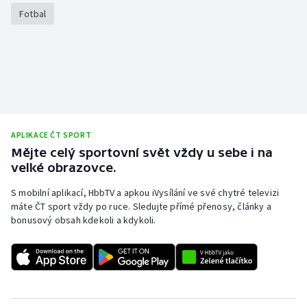
Stolní tenis
Fotbal
Triatlon
Veslování
Vodní slalom
APLIKACE ČT SPORT
Volejbal
Mějte celý sportovní svět vždy u sebe i na
velké obrazovce.
Ostatní
S mobilní aplikací, HbbTV a apkou iVysílání ve své chytré televizi
máte ČT sport vždy po ruce. Sledujte přímé přenosy, články a
bonusový obsah kdekoli a kdykoli.