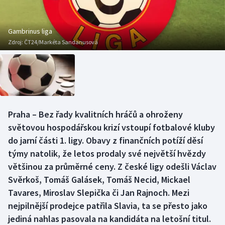
Baseball a softbal
Soutěže
Basketbal
Historické návraty
Gambrinus liga
Zdroj:
ČT24/Markéta Sandanusová
Biatlon
Aplikace ČT sport
Boby a skeleton
AZ kvíz
Box
Praha – Bez řady kvalitních hráčů a ohroženy
světovou hospodářskou krizí vstoupí fotbalové kluby
Curling
do jarní části 1. ligy. Obavy z finančních potíží děsí
Dostihy
týmy natolik, že letos prodaly své největší hvězdy
většinou za průměrné ceny. Z české ligy odešli Václav
Florbal
Svěrkoš, Tomáš Galásek, Tomáš Necid, Mickael
Tavares, Miroslav Slepička či Jan Rajnoch. Mezi
Futsal
nejpilnější prodejce patřila Slavia, ta se přesto jako
jediná nahlas pasovala na kandidáta na letošní titul.
Golf