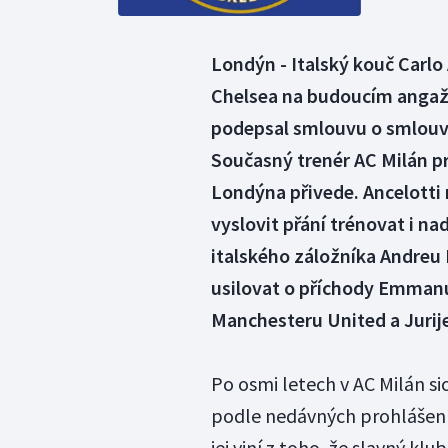
Londýn - Italský kouč Carlo
Chelsea na budoucím angaž
podepsal smlouvu o smlouvě 
Současný trenér AC Milán pr
Londýna přivede. Ancelott
vyslovit přání trénovat i n
italského záložníka Andreu P
usilovat o příchody Emmanu
Manchesteru United a Jurij
Po osmi letech v AC Milán s
podle nedávných prohlášení 
jej viní z toho, že slavný kl