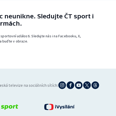
 neunikne. Sledujte ČT sport i
ormách.
 sportovní události. Sledujte nás i na Facebooku, X,
a buďte v obraze.
eská televize na sociálních sítích: