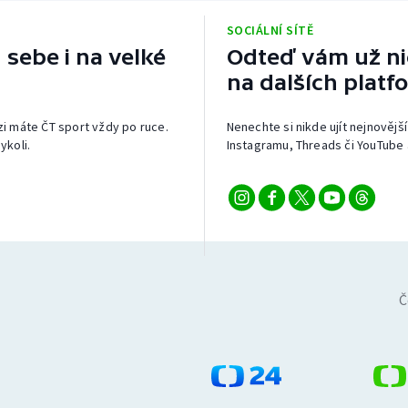
SOCIÁLNÍ SÍTĚ
 sebe i na velké
Odteď vám už nic
na dalších platf
izi máte ČT sport vždy po ruce.
Nenechte si nikde ujít nejnovější
ykoli.
Instagramu, Threads či YouTube 
Č