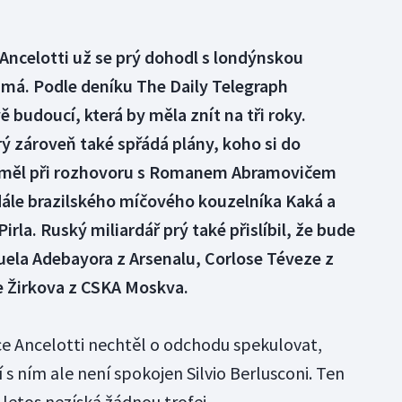
 Ancelotti už se prý dohodl s londýnskou
má. Podle deníku The Daily Telegraph
budoucí, která by měla znít na tři roky.
ý zároveň také spřádá plány, koho si do
i měl při rozhovoru s Romanem Abramovičem
adále brazilského míčového kouzelníka Kaká a
irla. Ruský miliardář prý také přislíbil, že bude
ela Adebayora z Arsenalu, Corlose Téveze z
e Žirkova z CSKA Moskva.
ice Ancelotti nechtěl o odchodu spekulovat,
s ním ale není spokojen Silvio Berlusconi. Ten
ub letos nezíská žádnou trofej.