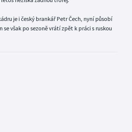
kádru je i český brankář Petr Čech, nyní působí
se však po sezoně vrátí zpět k práci s ruskou