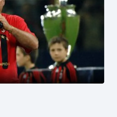
Moderní pětiboj
Triatlon
Motorsport
Veslování
Olympijské hry
Vodní slalom
Parasport
Volejbal
Plavání
Ostatní
Plážový volejbal