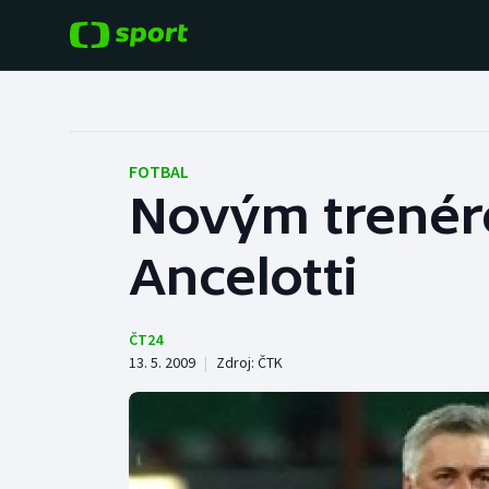
POPULÁRNÍ
DALŠÍ SPORTY
Fotbal
Americký fotbal
FOTBAL
Novým trenér
Hokej
Baseball a softbal
Ancelotti
Tenis
Basketbal
Atletika
Biatlon
ČT24
13. 5. 2009
|
Zdroj:
ČTK
Cyklistika
Boby a skeleton
Box