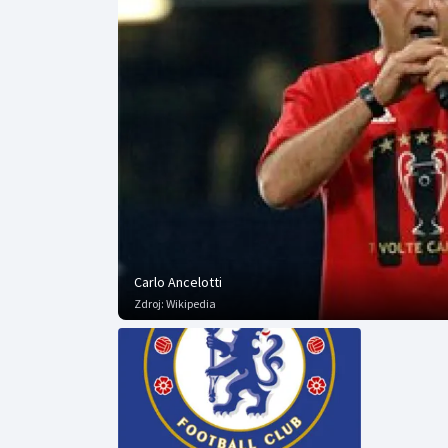
Curling
Dostihy
Florbal
Futsal
Golf
Gymnastika
Carlo Ancelotti
Zdroj:
Wikipedia