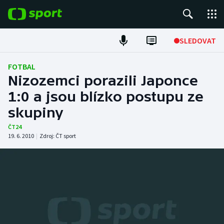
POPULÁRNÍ
SLEDOVAT
Fotbal
FOTBAL
Nizozemci porazili Japonce
Hokej
1:0 a jsou blízko postupu ze
skupiny
Tenis
ČT24
Atletika
19. 6. 2010
|
Zdroj:
ČT sport
Cyklistika
DALŠÍ SPORTY
Americký fotbal
NEPŘEHLÉDNĚTE