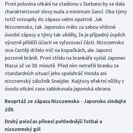
První polovina utkání na stadionu v Durbanu by se dala
charakterizovat slovy nuda a minimum šancí. Oba týmy
Gymnastika
totiž vstoupily do zápasu velmi opatrně. Jak
Nizozemsko, tak Japonsko mělo za sebou vítězné
Házená
úvodní zápasy a týmy tak věděly, že je případný úspěch
výrazně přiblíží účasti ve vyřazovací části. Nizozemsko
Jezdectví
sice častěji drželo míč na kopačkách, ale Japonci
Judo
pozorně bránili. První střelu na brankáře vyslal Japonec
Macui až ve 38. minutě. Před ním netrefili branku ze
Krasobruslení
standardních situací jeho spoluhráč Honda ani
nizozemský záložník Sneijder. Kuijtovy efektní nůžky z
Lezení
úvodu utkání zase zablokovala japonská obrana.
Lyže a snowboard
Reoprtáž ze zápasu Nizozemsko - Japonsko sledujte
zde
.
Moderní pětiboj
Druhý poločas přinesl pohlednější fotbal a
Motorsport
nizozemský gól