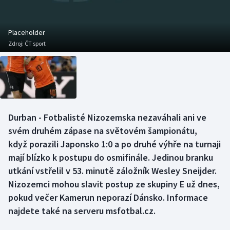
Baseball a softbal
Soutěže
Basketbal
Historické návraty
Placeholder
Zdroj:
ČT sport
Biatlon
Aplikace ČT sport
Boby a skeleton
AZ kvíz
Box
Durban - Fotbalisté Nizozemska nezaváhali ani ve
svém druhém zápase na světovém šampionátu,
Curling
když porazili Japonsko 1:0 a po druhé výhře na turnaji
Dostihy
mají blízko k postupu do osmifinále. Jedinou branku
utkání vstřelil v 53. minutě záložník Wesley Sneijder.
Florbal
Nizozemci mohou slavit postup ze skupiny E už dnes,
pokud večer Kamerun neporazí Dánsko. Informace
Futsal
najdete také na serveru msfotbal.cz.
Golf