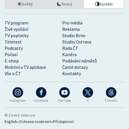
Světlý
Tmavý
Systém
TV program
Pro média
Živé vysílání
Reklama
TV poplatky
Studio Brno
Teletext
Studio Ostrava
Podcasty
Rada ČT
Počasí
Kariéra
E-shop
Podávání námětů
Mobilní a TV aplikace
Časté dotazy
Vše o ČT
Kontakty
Instagram
Facebook
YouTube
X
Threads
© Česká televize
•
•
English
Ochrana soukromí
Přístupnost