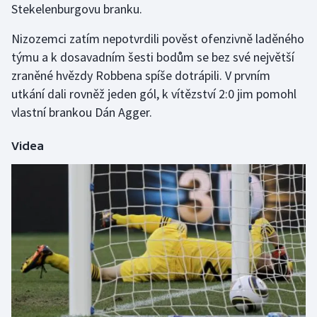
Stekelenburgovu branku.
Stolní tenis
Nizozemci zatím nepotvrdili pověst ofenzivně laděného
Triatlon
týmu a k dosavadním šesti bodům se bez své největší
zraněné hvězdy Robbena spíše dotrápili. V prvním
Veslování
utkání dali rovněž jeden gól, k vítězství 2:0 jim pomohl
vlastní brankou Dán Agger.
Vodní slalom
Volejbal
Videa
Ostatní