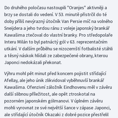
Do druhého poločasu nastoupili "Oranjes" aktivněji a
Olympijské hry
brzy se dostali do vedení. V 53. minutě přistrčil do té
Parasport
doby příliš nevýrazný útočník Van Persie míč na volného
Sneijdera a jeho tvrdou ránu z voleje japonský brankář
Plavání
Kawašima ztečoval do vlastní branky. Pro středopolaře
Interu Milán to byl patnáctý gól v 63. reprezentačním
Plážový volejbal
utkání. V dalším průběhu se nizozemští fotbalisté stáhli
a těsný náskok hlídali ze zabezpečené obrany, kterou
Ragby
Japonci nedokázali překonat.
Rychlobruslení
Výhru mohl pět minut před koncem pojistit střídající
Afellay, ale jeho únik zlikvidoval vyběhnuvší brankář
Rychlostní kanoistika
Kawašima. Ofenzivní záložník Eindhovenu měl v závěru
další slibnou příležitost, ale opět ztroskotal na
Short track
pozorném japonském gólmanovi. V úplném závěru
mohli vyrovnat ze své největší šance v zápase Japonci,
Sportovní střelba
ale střídající útočník Okazaki z dobré pozice přestřelil