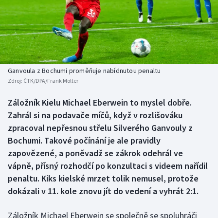
Baseball a softbal
Soutěže
Basketbal
Historické návraty
Biatlon
Aplikace ČT sport
Ganvoula z Bochumi proměňuje nabídnutou penaltu
Boby a skeleton
AZ kvíz
Zdroj:
ČTK/DPA/Frank Molter
Box
Záložník Kielu Michael Eberwein to myslel dobře.
Zahrál si na podavače míčů, když v rozlišováku
Curling
zpracoval nepřesnou střelu Silverého Ganvouly z
Bochumi. Takové počínání je ale pravidly
Dostihy
zapovězené, a poněvadž se zákrok odehrál ve
vápně, přísný rozhodčí po konzultaci s videem nařídil
Florbal
penaltu. Kiks kielské mrzet tolik nemusel, protože
dokázali v 11. kole znovu jít do vedení a vyhrát 2:1.
Futsal
Záložník Michael Eberwein se společně se spoluhráči
Golf