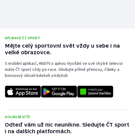
Olympijské hry
Parasport
Plavání
APLIKACE ČT SPORT
Mějte celý sportovní svět vždy u sebe i na
velké obrazovce.
Plážový volejbal
S mobilní aplikací, HbbTV a apkou iVysílání ve své chytré televizi
Ragby
máte ČT sport vždy po ruce. Sledujte přímé přenosy, články a
bonusový obsah kdekoli a kdykoli.
Rychlobruslení
Rychlostní kanoistika
Short track
SOCIÁLNÍ SÍTĚ
Odteď vám už nic neunikne. Sledujte ČT sport
Sportovní střelba
i na dalších platformách.