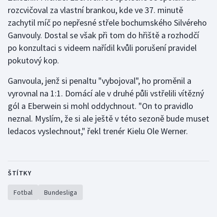
rozcvičoval za vlastní brankou, kde ve 37. minutě
zachytil míč po nepřesné střele bochumského Silvéreho
Gymnastika
Ganvouly. Dostal se však při tom do hřiště a rozhodčí
Házená
po konzultaci s videem nařídil kvůli porušení pravidel
pokutový kop.
Jezdectví
Ganvoula, jenž si penaltu "vybojoval", ho proměnil a
Judo
vyrovnal na 1:1. Domácí ale v druhé půli vstřelili vítězný
gól a Eberwein si mohl oddychnout. "On to pravidlo
Krasobruslení
neznal. Myslím, že si ale ještě v této sezoně bude muset
ledacos vyslechnout," řekl trenér Kielu Ole Werner.
Lezení
Lyže a snowboard
ŠTÍTKY
Moderní pětiboj
Fotbal
Bundesliga
Motorsport