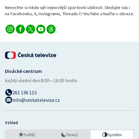
Stolní tenis
Nenechte si nikde ujít nejnovější sportovní události. Sledujte nás i
na Facebooku, X, Instagramu, Threads či YouTube a buďte v obraze.
Triatlon
Veslování
Vodní slalom
Volejbal
Divácké centrum
Ostatní
každý všední den:
8:00—16:00 hodin
261 136 113
info@ceskatelevize.cz
Vzhled
Světlý
Tmavý
Systém