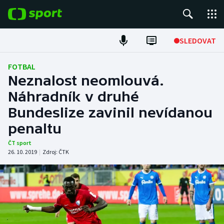
POPULÁRNÍ
SLEDOVAT
Fotbal
FOTBAL
Neznalost neomlouvá.
Hokej
Náhradník v druhé
Bundeslize zavinil nevídanou
Tenis
penaltu
Atletika
ČT sport
26. 10. 2019
|
Zdroj:
ČTK
Cyklistika
DALŠÍ SPORTY
Americký fotbal
NEPŘEHLÉDNĚTE