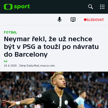
POPULÁRNÍ
SLEDOVAT
Fotbal
FOTBAL
Neymar řekl, že už nechce
Hokej
být v PSG a touží po návratu
do Barcelony
Tenis
hd
Atletika
19. 6. 2019
|
Zdroj:
Daily Mail
,
marca.com
Cyklistika
DALŠÍ SPORTY
Americký fotbal
NEPŘEHLÉDNĚTE