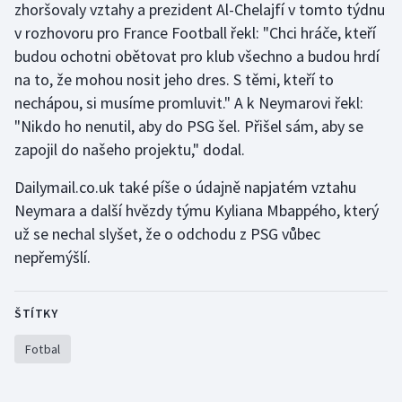
zhoršovaly vztahy a prezident Al-Chelajfí v tomto týdnu
Stolní tenis
v rozhovoru pro France Football řekl: "Chci hráče, kteří
budou ochotni obětovat pro klub všechno a budou hrdí
Triatlon
na to, že mohou nosit jeho dres. S těmi, kteří to
Veslování
nechápou, si musíme promluvit." A k Neymarovi řekl:
"Nikdo ho nenutil, aby do PSG šel. Přišel sám, aby se
Vodní slalom
zapojil do našeho projektu," dodal.
Volejbal
Dailymail.co.uk také píše o údajně napjatém vztahu
Neymara a další hvězdy týmu Kyliana Mbappého, který
Ostatní
už se nechal slyšet, že o odchodu z PSG vůbec
nepřemýšlí.
ŠTÍTKY
Fotbal