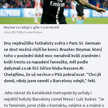
Baseball a softbal
Soutěže
Basketbal
Historické návraty
Biatlon
Aplikace ČT sport
Neymar se raduje z gólu v Lize mistrů
Zdroj:
REUTERS/Charles Platiau
Boby a skeleton
AZ kvíz
Dny nejdražšího fotbalisty světa v Paris St. Germain
se dost možná chýlí ke konci. Brazilec Neymar, který
Box
toho v poslední době moc nenahrál kvůli zraněním i
Curling
kvůli trestu za napadení fanouška, měl podle
dailymail.co.uk říct šéfovi klubu Nasseru Al-
Dostihy
Chelajfímu, že už nechce v PSG pokračovat. "Chci jít
domů, nikdy jsem neměl z Barcelony odejít," řekl.
Florbal
Jeho návrat do katalánské metropole by uvítaly i
Futsal
největší hvězdy Barcelony Lionel Messi i Luís Suárez. "Je
to fenomén, jsme stále v kontaktu, voláme si a máme s
Golf