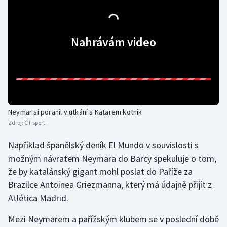
Olympijské hry
Nahrávám video
Parasport
Plavání
Plážový volejbal
Ragby
Neymar si poranil v utkání s Katarem kotník
Zdroj:
ČT sport
Rychlobruslení
Například španělský deník El Mundo v souvislosti s
možným návratem Neymara do Barcy spekuluje o tom,
Rychlostní kanoistika
že by katalánský gigant mohl poslat do Paříže za
Brazilce Antoinea Griezmanna, který má údajně přijít z
Short track
Atlética Madrid.
Sportovní střelba
Mezi Neymarem a pařížským klubem se v poslední době