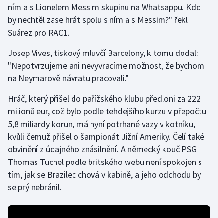
ním a s Lionelem Messim skupinu na Whatsappu. Kdo
by nechtěl zase hrát spolu s ním a s Messim?" řekl
Gymnastika
Suárez pro RAC1.
Házená
Josep Vives, tiskový mluvčí Barcelony, k tomu dodal:
"Nepotvrzujeme ani nevyvracíme možnost, že bychom
Jezdectví
na Neymarově návratu pracovali."
Judo
Hráč, který přišel do pařížského klubu předloni za 222
milionů eur, což bylo podle tehdejšího kurzu v přepočtu
Krasobruslení
5,8 miliardy korun, má nyní potrhané vazy v kotníku,
kvůli čemuž přišel o šampionát Jižní Ameriky. Čelí také
Lezení
obvinění z údajného znásilnění. A německý kouč PSG
Thomas Tuchel podle britského webu není spokojen s
Lyže a snowboard
tím, jak se Brazilec chová v kabině, a jeho odchodu by
Moderní pětiboj
se prý nebránil.
Motorsport