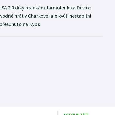
 USA 2:0 díky brankám Jarmolenka a Děviče.
odně hrát v Charkově, ale kvůli nestabilní
o přesunuto na Kypr.
SOCIÁLNÍ SÍTĚ