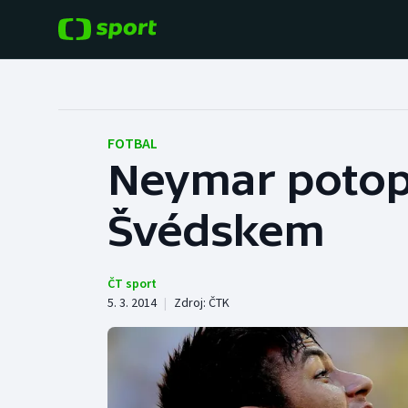
POPULÁRNÍ
DALŠÍ SPORTY
Fotbal
Americký fotbal
FOTBAL
Neymar potopil
Hokej
Baseball a softbal
Švédskem
Tenis
Basketbal
Atletika
Biatlon
ČT sport
5. 3. 2014
|
Zdroj:
ČTK
Cyklistika
Boby a skeleton
Box