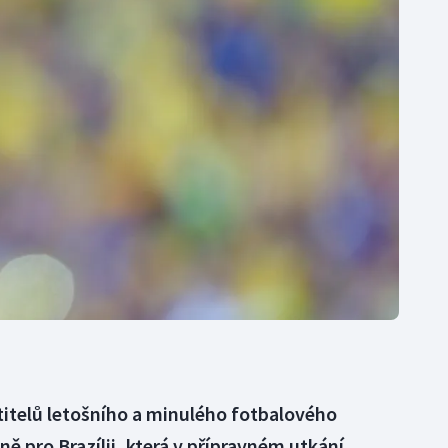
Moderní pětiboj
Triatlon
Motorsport
Veslování
Olympijské hry
Vodní slalom
Parasport
Volejbal
Plavání
Ostatní
Plážový volejbal
itelů letošního a minulého fotbalového
ně pro Brazílii, která v přípravném utkání