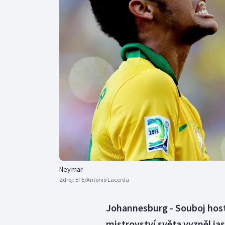
Curling
Dostihy
Florbal
Futsal
Golf
Gymnastika
Neymar
Zdroj:
EFE/Antonio Lacerda
Johannesburg - Souboj host
mistrovství světa vyzněl jas