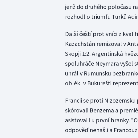
jenž do druhého poločasu na
rozhodl o triumfu Turků Adin
Další čeští protivníci z kval
Kazachstán remizoval v Anta
Skopji 1:2. Argentinská hvě
spoluhráče Neymara vyšel s
uhrál v Rumunsku bezbranko
oblékl v Bukurešti reprezent
Francii se proti Nizozemsku 
skórovali Benzema a premiér
asistoval i u první branky.
odpověď nenašli a Francouz