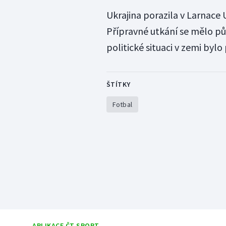
Ukrajina porazila v Larnace
Přípravné utkání se mělo pův
politické situaci v zemi byl
ŠTÍTKY
Fotbal
APLIKACE ČT SPORT