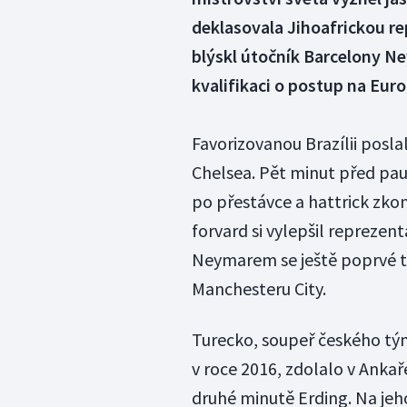
deklasovala Jihoafrickou r
blýskl útočník Barcelony N
kvalifikaci o postup na Eur
Favorizovanou Brazílii posla
Chelsea. Pět minut před pau
po přestávce a hattrick zko
forvard si vylepšil reprezen
Neymarem se ještě poprvé tr
Manchesteru City.
Turecko, soupeř českého tým
v roce 2016, zdolalo v Ankař
druhé minutě Erding. Na jeh