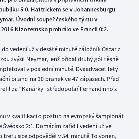
epubliku 5:0. Hattrickem se v Johannesburgu
eymar. Úvodní soupeř českého týmu v
o 2016 Nizozemsko prohrálo ve Francii 0:2.
l do vedení už v desáté minutě záložník Oscar z
zou zvýšil Neymar, jenž přidal druhý gól těsně
mpletoval v poslední minutě. Dvaadvacetiletý
tační bilanci na 30 branek ve 47 zápasech. Před
efil za "Kanárky" středopolař Fernandinho z
u v kvalifikaci o postup na evropský šampionát
e Švédsko 2:1. Domácím zařídil vedení už ve
o trefu sice odpověděl v 54. minutě Toivonen,