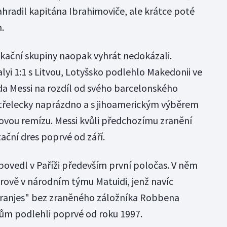
hradil kapitána Ibrahimoviče, ale krátce poté
.
ifikační skupiny naopak vyhrát nedokázali.
lyi 1:1 s Litvou, Lotyšsko podlehlo Makedonii ve
zda Messi na rozdíl od svého barcelonského
třelecky naprázdno a s jihoamerickým výběrem
vou remízu. Messi kvůli předchozímu zranění
ační dres poprvé od září.
povedl v Paříži především první poločas. V něm
ově v národním týmu Matuidi, jenž navíc
 "Oranjes" bez zraněného záložníka Robbena
ům podlehli poprvé od roku 1997.