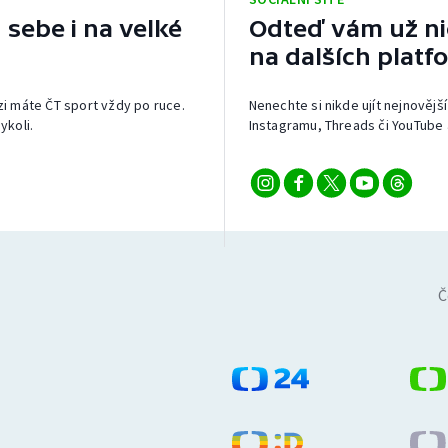
 sebe i na velké
Odteď vám už nic
na dalších platf
izi máte ČT sport vždy po ruce.
Nenechte si nikde ujít nejnovější
ykoli.
Instagramu, Threads či YouTube 
Č