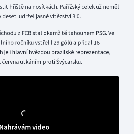
it hřiště na nosítkách. Pařížský celek už neměl
v deseti udržel jasné vítězství 3:0.
říchodu z FCB stal okamžitě tahounem PSG. Ve
ního ročníku vstřelil 29 gólů a přidal 18
ch je i hlavní hvězdou brazilské reprezentace,
. června utkáním proti Švýcarsku.
Nahrávám video