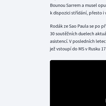
Bounou Sarrem a musel opust
k dispozici střídání, přesto i 
Rodák ze Sao Paula se po p
30 soutěžních duelech aktuál
asistencí. V posledních lete
jež vstoupí do MS v Rusku 17