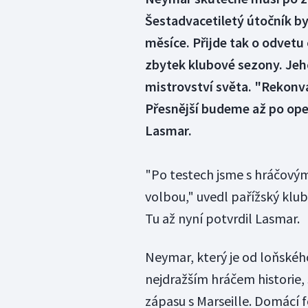
Šestadvacetiletý útočník by
měsíce. Přijde tak o odvetu
zbytek klubové sezony. Jeh
mistrovství světa. "Rekonva
Přesnější budeme až po oper
Lasmar.
"Po testech jsme s hráčovým
volbou," uvedl pařížský klu
Tu až nyní potvrdil Lasmar.
Neymar, který je od loňskéh
nejdražším hráčem historie, 
zápasu s Marseille. Domácí 