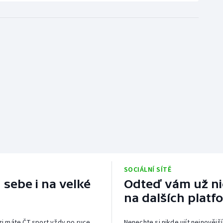
SOCIÁLNÍ SÍTĚ
 sebe i na velké
Odteď vám už nic
na dalších platf
izi máte ČT sport vždy po ruce.
Nenechte si nikde ujít nejnovější