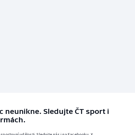
 neunikne. Sledujte ČT sport i
ormách.
 sportovní události. Sledujte nás i na Facebooku, X,