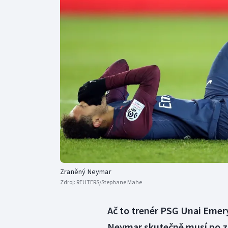
Curling
Dostihy
Florbal
Futsal
Golf
Gymnastika
Zraněný Neymar
Zdroj:
REUTERS/Stephane Mahe
Ač to trenér PSG Unai Emer
Neymar skutečně musí po zl