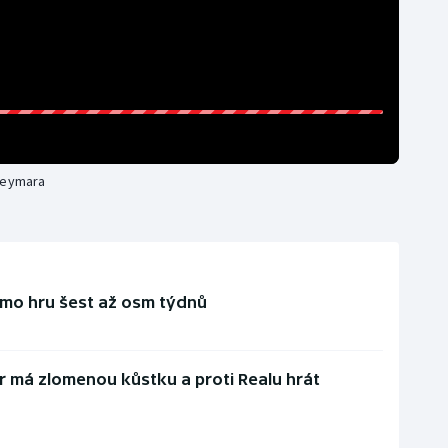
 Neymara
mo hru šest až osm týdnů
 má zlomenou kůstku a proti Realu hrát