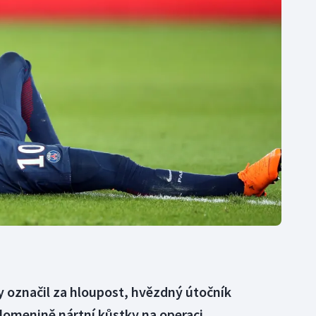
Moderní pětiboj
Triatlon
Motorsport
Veslování
Olympijské hry
Vodní slalom
Parasport
Volejbal
Plavání
Ostatní
Plážový volejbal
y označil za hloupost, hvězdný útočník
omenině nártní kůstky na operaci.