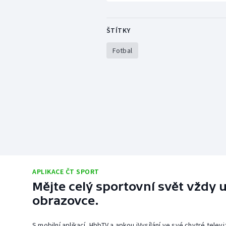
ŠTÍTKY
Fotbal
APLIKACE ČT SPORT
Mějte celý sportovní svět vždy u
obrazovce.
S mobilní aplikací, HbbTV a apkou iVysílání ve své chytré telev