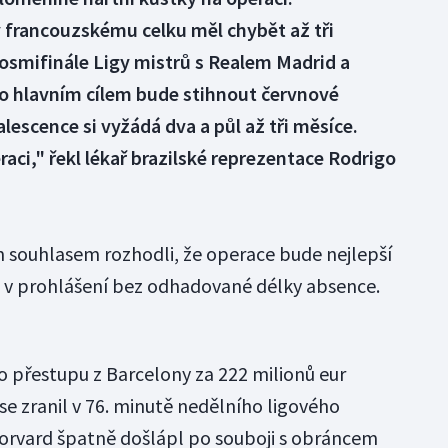
 francouzskému celku měl chybět až tři
 osmifinále Ligy mistrů s Realem Madrid a
o hlavním cílem bude stihnout červnové
lescence si vyžádá dva a půl až tři měsíce.
aci," řekl lékař brazilské reprezentace Rodrigo
 souhlasem rozhodli, že operace bude nejlepší
b v prohlášení bez odhadované délky absence.
o přestupu z Barcelony za 222 milionů eur
se zranil v 76. minutě nedělního ligového
forvard špatně došlápl po souboji s obráncem