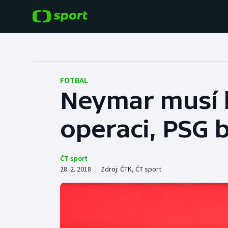
POPULÁRNÍ
DALŠÍ SPORTY
Fotbal
Americký fotbal
FOTBAL
Neymar musí k
Hokej
Baseball a softbal
operaci, PSG 
Tenis
Basketbal
Atletika
Biatlon
ČT sport
28. 2. 2018
|
Zdroj:
ČTK
,
ČT sport
Cyklistika
Boby a skeleton
Box