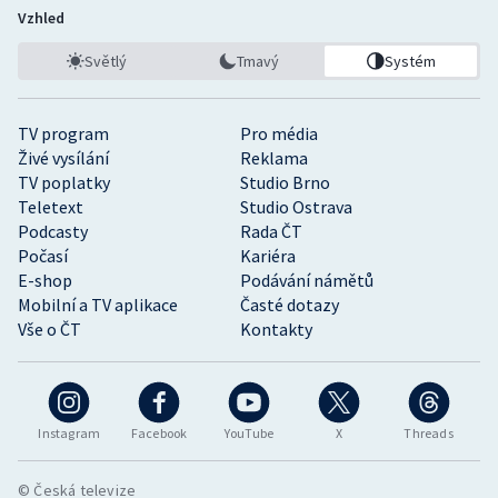
Vzhled
Světlý
Tmavý
Systém
TV program
Pro média
Živé vysílání
Reklama
TV poplatky
Studio Brno
Teletext
Studio Ostrava
Podcasty
Rada ČT
Počasí
Kariéra
E-shop
Podávání námětů
Mobilní a TV aplikace
Časté dotazy
Vše o ČT
Kontakty
Instagram
Facebook
YouTube
X
Threads
© Česká televize