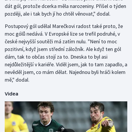
dát gól, protože dcerka měla narozeniny. Přišel o týden
později, ale i tak bych jí ho chtěl věnovat," dodal.
Gymnastika
Postupový gól udělal Marečkovi radost také proto, že
Házená
moc gólů nedává. V Evropské lize se trefil podruhé, v
české nejvyšší soutěži má zatím nulu. "Není to moc
Jezdectví
pozitivní, když jsem střední záložník. Ale když ten gól
Judo
dám, tak to občas stojí za to. Dneska to byl asi
nejdůležitější v kariéře. Viděl jsem, jak to tam zapadlo, a
Krasobruslení
nevěděl jsem, co mám dělat. Najednou byli hráči kolem
mě," dodal.
Lezení
Videa
Lyže a snowboard
Moderní pětiboj
Motorsport