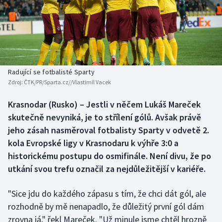
Baseball a softbal
Soutěže
Basketbal
Historické návraty
Biatlon
Aplikace ČT sport
Radující se fotbalisté Sparty
Boby a skeleton
AZ kvíz
Zdroj:
ČTK/PR/Sparta.cz//Vlastimil Vacek
Box
Krasnodar (Rusko) – Jestli v něčem Lukáš Mareček
skutečně nevyniká, je to střílení gólů. Avšak právě
Curling
jeho zásah nasměroval fotbalisty Sparty v odvetě 2.
kola Evropské ligy v Krasnodaru k výhře 3:0 a
Dostihy
historickému postupu do osmifinále. Není divu, že po
utkání svou trefu označil za nejdůležitější v kariéře.
Florbal
"Sice jdu do každého zápasu s tím, že chci dát gól, ale
Futsal
rozhodně by mě nenapadlo, že důležitý první gól dám
zrovna já," řekl Mareček. "Už minule jsme chtěl hrozně
Golf