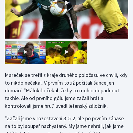
Olympijské hry
Parasport
Plavání
Plážový volejbal
Ragby
Mareček se trefil z kraje druhého poločasu ve chvíli, kdy
Rychlobruslení
to nikdo nečekal. V prvním totiž počítali šance jen
domácí. "Málokdo čekal, že by to mohlo dopadnout
Rychlostní kanoistika
takhle. Ale od prvního gólu jsme začali hrát a
kontrolovali jsme hru," uvedl letenský záložník.
Short track
"Začali jsme v rozestavení 3-5-2, ale po prvním zápase
Sportovní střelba
na to byl soupeř nachystaný. My jsme nehráli, jak jsme