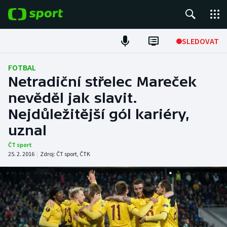
POPULÁRNÍ
SLEDOVAT
Fotbal
FOTBAL
Netradiční střelec Mareček
Hokej
nevěděl jak slavit.
Nejdůležitější gól kariéry,
Tenis
uznal
Atletika
ČT sport
25. 2. 2016
|
Zdroj:
ČT sport
,
ČTK
Cyklistika
DALŠÍ SPORTY
Americký fotbal
NEPŘEHLÉDNĚTE