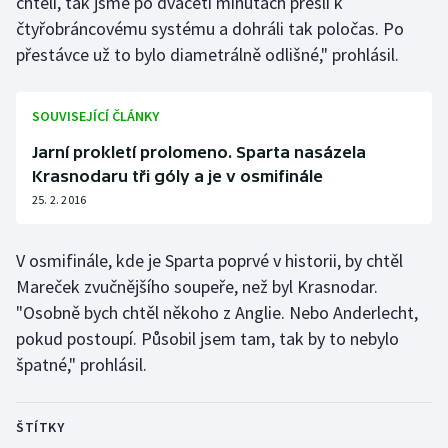
chtěli, tak jsme po dvaceti minutách přešli k
Stolní tenis
čtyřobráncovému systému a dohráli tak poločas. Po
přestávce už to bylo diametrálně odlišné," prohlásil.
Triatlon
Veslování
SOUVISEJÍCÍ ČLÁNKY
Jarní prokletí prolomeno. Sparta nasázela
Vodní slalom
Krasnodaru tři góly a je v osmifinále
25. 2. 2016
Volejbal
Ostatní
V osmifinále, kde je Sparta poprvé v historii, by chtěl
Mareček zvučnějšího soupeře, než byl Krasnodar.
"Osobně bych chtěl někoho z Anglie. Nebo Anderlecht,
pokud postoupí. Působil jsem tam, tak by to nebylo
špatné," prohlásil.
ŠTÍTKY