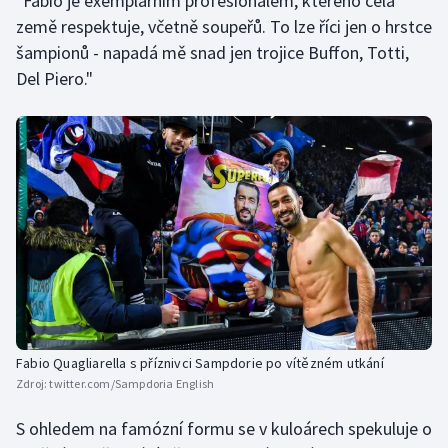
"Fabio je exemplárním profesionálem, kterého celá
země respektuje, včetně soupeřů. To lze říci jen o hrstce
šampionů - napadá mě snad jen trojice Buffon, Totti,
Del Piero."
Fabio Quagliarella s příznivci Sampdorie po vítězném utkání
Zdroj:
twitter.com/Sampdoria English
S ohledem na famózní formu se v kuloárech spekuluje o