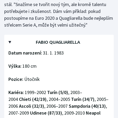
Stolní tenis
stál. "Snažíme se tvořit nový tým, ale kromě talentu
potřebujete i zkušenost. Dám vám příklad: pokud
Triatlon
postoupíme na Euro 2020 a Quagliarella bude nejlepším
střelcem Serie A, může být velmi užitečný."
Veslování
Vodní slalom
FABIO QUAGLIARELLA
Datum narození:
31. 1. 1983
Volejbal
Výška:
180 cm
Ostatní
Pozice:
Útočník
Kariéra:
1999–2002
Turín (5/0)
, 2003–
2004
Chieti
(42/19)
, 2004–2005
Turín (34/7)
, 2005–
2006
Ascoli (32/3)
, 2006–2007
Sampdoria (40/13)
,
2007-2009
Udinese (87/33)
, 2009-2010
Neapol