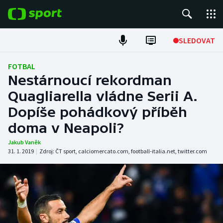
POPULÁRNÍ
SLEDOVAT
Fotbal
FOTBAL
Nestárnoucí rekordman
Hokej
Quagliarella vládne Serii A.
Dopíše pohádkový příběh
Tenis
doma v Neapoli?
Atletika
Jakub Vaněk
31. 1. 2019
|
Zdroj:
ČT sport
,
calciomercato.com
,
football-italia.net
,
twitter.com
Cyklistika
DALŠÍ SPORTY
Americký fotbal
NEPŘEHLÉDNĚTE