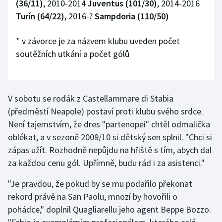
(36/11)
, 2010-2014
Juventus (101/30)
, 2014-2016
Turín (64/22)
, 2016-?
Sampdoria (110/50)
* v závorce je za názvem klubu uveden počet
soutěžních utkání a počet gólů
V sobotu se rodák z Castellammare di Stabia
(předměstí Neapole) postaví proti klubu svého srdce.
Není tajemstvím, že dres "partenopei" chtěl odmalička
oblékat, a v sezoně 2009/10 si dětský sen splnil. "Chci si
zápas užít. Rozhodně nepůjdu na hřiště s tím, abych dal
za každou cenu gól. Upřímně, budu rád i za asistenci."
"Je pravdou, že pokud by se mu podařilo překonat
rekord právě na San Paolu, mnozí by hovořili o
pohádce," doplnil Quagliarellu jeho agent Beppe Bozzo.