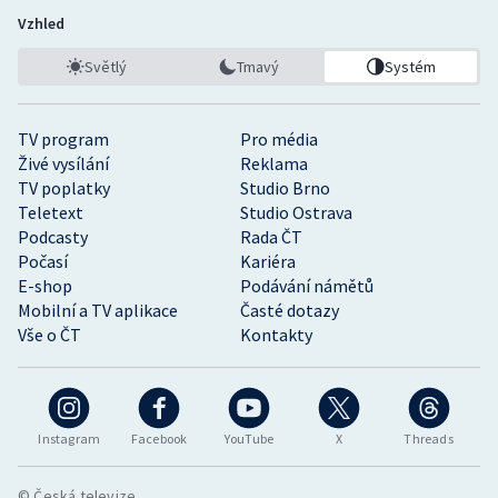
Vzhled
Světlý
Tmavý
Systém
TV program
Pro média
Živé vysílání
Reklama
TV poplatky
Studio Brno
Teletext
Studio Ostrava
Podcasty
Rada ČT
Počasí
Kariéra
E-shop
Podávání námětů
Mobilní a TV aplikace
Časté dotazy
Vše o ČT
Kontakty
Instagram
Facebook
YouTube
X
Threads
© Česká televize