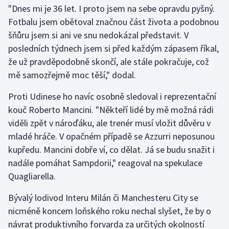
"Dnes mi je 36 let. I proto jsem na sebe opravdu pyšný.
Olympijské hry
Fotbalu jsem obětoval značnou část života a podobnou
šňůru jsem si ani ve snu nedokázal představit. V
Parasport
posledních týdnech jsem si před každým zápasem říkal,
že už pravděpodobně skončí, ale stále pokračuje, což
Plavání
mě samozřejmě moc těší," dodal.
Plážový volejbal
Proti Udinese ho navíc osobně sledoval i reprezentační
kouč Roberto Mancini. "Někteří lidé by mě možná rádi
Ragby
viděli zpět v nároďáku, ale trenér musí vložit důvěru v
mladé hráče. V opačném případě se Azzurri neposunou
Rychlobruslení
kupředu. Mancini dobře ví, co dělat. Já se budu snažit i
nadále pomáhat Sampdorii," reagoval na spekulace
Rychlostní kanoistika
Quagliarella.
Short track
Bývalý lodivod Interu Milán či Manchesteru City se
nicméně koncem loňského roku nechal slyšet, že by o
Sportovní střelba
návrat produktivního forvarda za určitých okolností