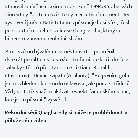
stanovil zmíněné maximum v sezoně 1994/95 v barvách
Fiorentiny. "Je to neuvěřitelný a emotivní moment. Jen
Gymnastika
vyslovení jména Batistuta mi způsobuje husí kůži," řekl
Házená
po sobotním duelu s Udinese Quagliarella, který se
během rozhovoru neubránil slzám.
Jezdectví
Proti svému bývalému zaměstnavateli proměnil
Judo
dvakrát penaltu a s šestnácti trefami poskočil do čela
tabulky střelců před tandem Cristiano Ronaldo
Krasobruslení
(Juventus) - Duván Zapata (Atalanta). "Po prvním gólu
jsem vzhledem k rekordu oslavoval, ale pouze střídmě.
Lezení
Vždy se totiž snažím ukázat respekt fanouškům klubu,
kde jsem působil," vysvětlil.
Lyže a snowboard
Rekordní sérii Quagliarelly si můžete prohlédnout v
Moderní pětiboj
přiloženém videu
:
Motorsport