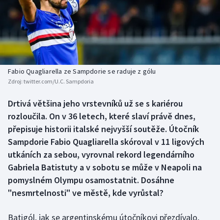
Baseball a softbal
Soutěže
Basketbal
Historické návraty
Biatlon
Aplikace ČT sport
Fabio Quagliarella ze Sampdorie se raduje z gólu
Boby a skeleton
AZ kvíz
Zdroj:
twitter.com/U.C. Sampdoria
Box
Drtivá většina jeho vrstevníků už se s kariérou
rozloučila. On v 36 letech, které slaví právě dnes,
Curling
přepisuje historii italské nejvyšší soutěže. Útočník
Sampdorie Fabio Quagliarella skóroval v 11 ligových
Dostihy
utkáních za sebou, vyrovnal rekord legendárního
Gabriela Batistuty a v sobotu se může v Neapoli na
Florbal
pomyslném Olympu osamostatnit. Dosáhne
"nesmrtelnosti" ve městě, kde vyrůstal?
Futsal
Batigól, jak se argentinskému útočníkovi přezdívalo,
Golf