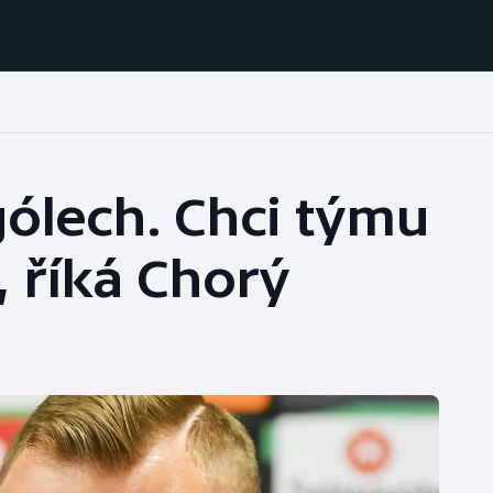
Házená
Ragby
gólech. Chci týmu
Jezdectví
Rychlobruslení
, říká Chorý
Rychlostní
Judo
kanoistika
Krasobruslení
Short track
Lezení
Sportovní střelba
Lyže a snowboard
Stolní tenis