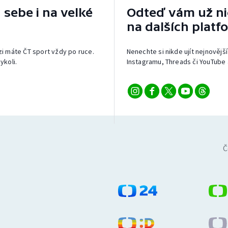
 sebe i na velké
Odteď vám už nic
na dalších platf
izi máte ČT sport vždy po ruce.
Nenechte si nikde ujít nejnovější
ykoli.
Instagramu, Threads či YouTube 
Č