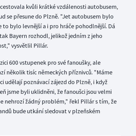
cestovala kvůli krátké vzdálenosti autobusem,
kud se přesune do Plzně. "Jet autobusem bylo
to bylo levnější a i pro hráče pohodlnější. Dá
tak Bayern rozhodl, jelikož jedním z jeho
," vysvětlil Pillár.
zici 600 vstupenek pro své fanoušky, ale
azí několik tisíc německých příznivců. "Máme
šci udělají poznávací zájezd do Plzně, i když
 jsme byli uklidněni, že fanoušci jsou velmi
e nehrozí žádný problém," řekl Pillár s tím, že
andů bude utkání sledovat v plzeňském