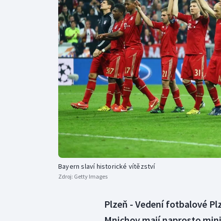
Curling
Dostihy
Florbal
Futsal
Golf
Gymnastika
Bayern slaví historické vítězství
Zdroj:
Getty Images
Plzeň - Vedení fotbalové Pl
Mnichov mají naprosto mini