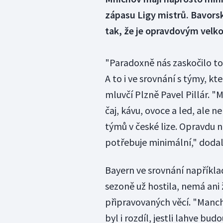
zápasu Ligy mistrů. Bavorsk
tak, že je opravdovým velk
"Paradoxně nás zaskočilo t
A to i ve srovnání s týmy, kt
mluvčí Plzně Pavel Pillár. "
čaj, kávu, ovoce a led, ale n
týmů v české lize. Opravdu n
potřebuje minimální," dodal
Bayern ve srovnání napříkla
sezoně už hostila, nemá ani
připravovaných věcí. "Manch
byl i rozdíl, jestli lahve bu