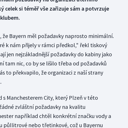
ý celek si téměř vše zařizuje sám a potvrzuje
oklubem.
o, že Bayern měl požadavky naprosto minimální.
eré k nám přijely v rámci předkol," řekl tiskový
Mají jen nejzákladnější požadavky do kabiny jako
ení tam nic, co by se lišilo třeba od požadavků
ás to překvapilo, že organizaci z naší strany
.
d s Manchesterem City, který Plzeň v této
 žádné zvláštní požadavky na kvalitu
ester například chtěl konkrétní značku vody a
dou půllitrové nebo třetinkové, což u Bayernu