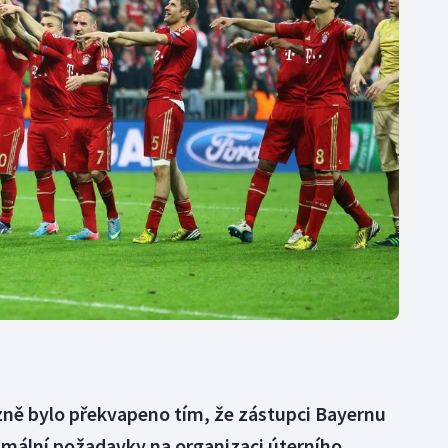
Moderní pětiboj
Triatlon
Motorsport
Veslování
Olympijské hry
Vodní slalom
Parasport
Volejbal
Plavání
Ostatní
Plážový volejbal
zně bylo překvapeno tím, že zástupci Bayernu
mální požadavky na organizaci úterního