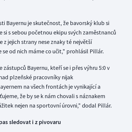
 Bayernu je skutečnost, že bavorský klub si
ze si s sebou početnou ekipu svých zaměstnanců
e z jejich strany nese znaky té největší
 se od nich máme co učit," prohlásil Pillár.
 zástupců Bayernu, kteří se i přes výhru 5:0 v
nad plzeňské pracovníky nijak
ayernem na všech frontách je vynikající a
ťujeme, že by se k nám chovali s náznakem
žitek nejen na sportovní úrovni," dodal Pillár.
as sledovat i z pivovaru