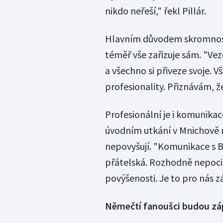
nikdo neřeší," řekl Pillár.
Hlavním důvodem skromnosti
téměř vše zařizuje sám. "Ve
a všechno si přiveze svoje. Vš
profesionality. Přiznávám, že
Profesionální je i komunikace
úvodním utkání v Mnichově 
nepovyšují. "Komunikace s B
přátelská. Rozhodně nepoci
povýšenosti. Je to pro nás zá
Němečtí fanoušci budou záp