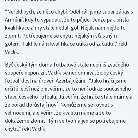
Stolní tenis
"Neřekl bych, že něco chybí. Odehráli jsme super zápas s
Arménií, kdy to vypadalo, že to půjde. Jenže pak přišla
Triatlon
kvalifikace a my stále nedali gól. Nějak nám nejde to
Veslování
zlomit. Potřebujeme se chytit nějakým šťastným
gólem. Takhle nám kvalifikace utíká od začátku," řekl
Vodní slalom
Vaclík.
Volejbal
Byť český tým doma fotbalově stále nepříliš zvučného
soupeře neporazil, Vaclík se nedomnívá, že by český
Ostatní
fotbal klesl na úroveň Ázerbájdžánu. "Jako hráči jsme
určitě lepší než oni, věřím, že to není odraz současného
stavu českého fotbalu. Já věřím, že hráče stále máme a
že pořád dorůstají noví. Nemůžeme se rovnat s
velmocemi, ale věřím, že kvalitu máme a že to
dokážeme zlomit. Tým se tvoří a jen se potřebujeme
chytit," řekl Vaclík.