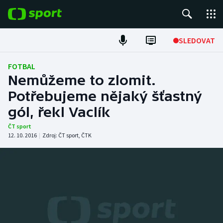
POPULÁRNÍ
SLEDOVAT
Fotbal
FOTBAL
Nemůžeme to zlomit.
Hokej
Potřebujeme nějaký šťastný
gól, řekl Vaclík
Tenis
ČT sport
Atletika
12. 10. 2016
|
Zdroj:
ČT sport
,
ČTK
Cyklistika
DALŠÍ SPORTY
Americký fotbal
NEPŘEHLÉDNĚTE