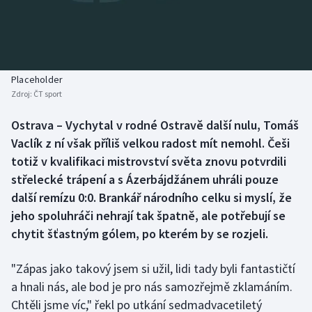
Baseball a softbal
Soutěže
Basketbal
Historické návraty
Biatlon
Aplikace ČT sport
Placeholder
Zdroj:
ČT sport
Boby a skeleton
AZ kvíz
Ostrava – Vychytal v rodné Ostravě další nulu, Tomáš
Vaclík z ní však příliš velkou radost mít nemohl. Češi
Box
totiž v kvalifikaci mistrovství světa znovu potvrdili
Curling
střelecké trápení a s Ázerbájdžánem uhráli pouze
další remízu 0:0. Brankář národního celku si myslí, že
Dostihy
jeho spoluhráči nehrají tak špatně, ale potřebují se
chytit šťastným gólem, po kterém by se rozjeli.
Florbal
"Zápas jako takový jsem si užil, lidi tady byli fantastičtí
Futsal
a hnali nás, ale bod je pro nás samozřejmě zklamáním.
Chtěli jsme víc," řekl po utkání sedmadvacetiletý
Golf