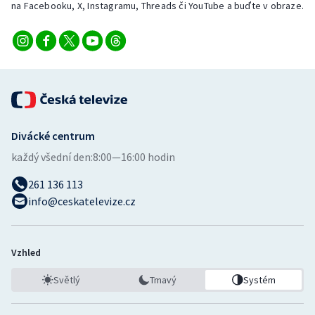
na Facebooku, X, Instagramu, Threads či YouTube a buďte v obraze.
Divácké centrum
každý všední den:
8:00—16:00 hodin
261 136 113
info@ceskatelevize.cz
Vzhled
Světlý
Tmavý
Systém