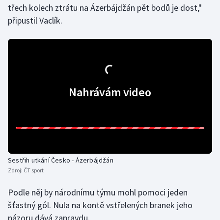
třech kolech ztrátu na Ázerbájdžán pět bodů je dost,"
Olympijské hry
připustil Vaclík.
Parasport
Plavání
Plážový volejbal
Nahrávám video
Ragby
Rychlobruslení
Rychlostní kanoistika
Sestřih utkání Česko - Ázerbájdžán
Zdroj:
ČT sport
Short track
Podle něj by národnímu týmu mohl pomoci jeden
Sportovní střelba
šťastný gól. Nula na kontě vstřelených branek jeho
názoru dává zapravdu.