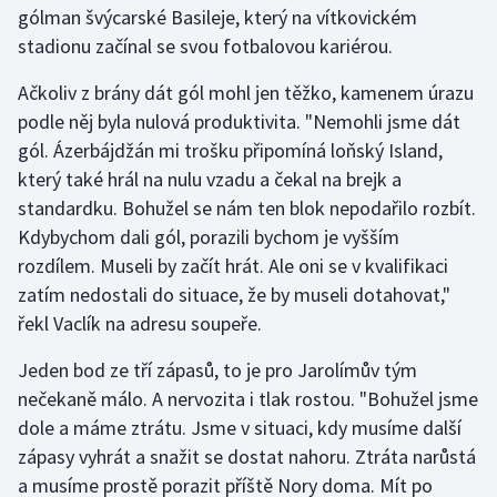
gólman švýcarské Basileje, který na vítkovickém
stadionu začínal se svou fotbalovou kariérou.
Gymnastika
Ačkoliv z brány dát gól mohl jen těžko, kamenem úrazu
Házená
podle něj byla nulová produktivita. "Nemohli jsme dát
gól. Ázerbájdžán mi trošku připomíná loňský Island,
Jezdectví
který také hrál na nulu vzadu a čekal na brejk a
standardku. Bohužel se nám ten blok nepodařilo rozbít.
Judo
Kdybychom dali gól, porazili bychom je vyšším
rozdílem. Museli by začít hrát. Ale oni se v kvalifikaci
Krasobruslení
zatím nedostali do situace, že by museli dotahovat,"
Lezení
řekl Vaclík na adresu soupeře.
Jeden bod ze tří zápasů, to je pro Jarolímův tým
Lyže a snowboard
nečekaně málo. A nervozita i tlak rostou. "Bohužel jsme
Moderní pětiboj
dole a máme ztrátu. Jsme v situaci, kdy musíme další
zápasy vyhrát a snažit se dostat nahoru. Ztráta narůstá
Motorsport
a musíme prostě porazit příště Nory doma. Mít po