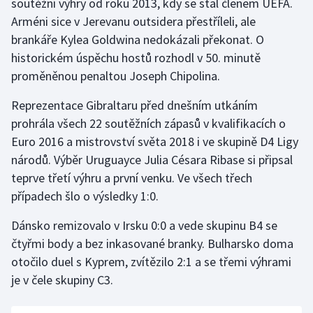
soutěžní výhry od roku 2013, kdy se stal členem UEFA.
Arméni sice v Jerevanu outsidera přestříleli, ale
Olympijské hry
brankáře Kylea Goldwina nedokázali překonat. O
Parasport
historickém úspěchu hostů rozhodl v 50. minutě
proměněnou penaltou Joseph Chipolina.
Plavání
Reprezentace Gibraltaru před dnešním utkáním
Plážový volejbal
prohrála všech 22 soutěžních zápasů v kvalifikacích o
Euro 2016 a mistrovství světa 2018 i ve skupině D4 Ligy
Ragby
národů. Výběr Uruguayce Julia Césara Ribase si připsal
teprve třetí výhru a první venku. Ve všech třech
Rychlobruslení
případech šlo o výsledky 1:0.
Rychlostní kanoistika
Dánsko remizovalo v Irsku 0:0 a vede skupinu B4 se
čtyřmi body a bez inkasované branky. Bulharsko doma
Short track
otočilo duel s Kyprem, zvítězilo 2:1 a se třemi výhrami
je v čele skupiny C3.
Sportovní střelba