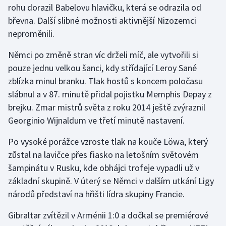
rohu dorazil Babelovu hlavičku, která se odrazila od
břevna. Další slibné možnosti aktivnější Nizozemci
Gymnastika
neproměnili.
Házená
Němci po změně stran víc drželi míč, ale vytvořili si
pouze jednu velkou šanci, kdy střídající Leroy Sané
Jezdectví
zblízka minul branku. Tlak hostů s koncem poločasu
slábnul a v 87. minutě přidal pojistku Memphis Depay z
Judo
brejku. Zmar mistrů světa z roku 2014 ještě zvýraznil
Georginio Wijnaldum ve třetí minutě nastavení.
Krasobruslení
Po vysoké porážce vzroste tlak na kouče Löwa, který
Lezení
zůstal na lavičce přes fiasko na letošním světovém
šampinátu v Rusku, kde obhájci trofeje vypadli už v
Lyže a snowboard
základní skupině. V úterý se Němci v dalším utkání Ligy
Moderní pětiboj
národů představí na hřišti lídra skupiny Francie.
Gibraltar zvítězil v Arménii 1:0 a dočkal se premiérové
Motorsport