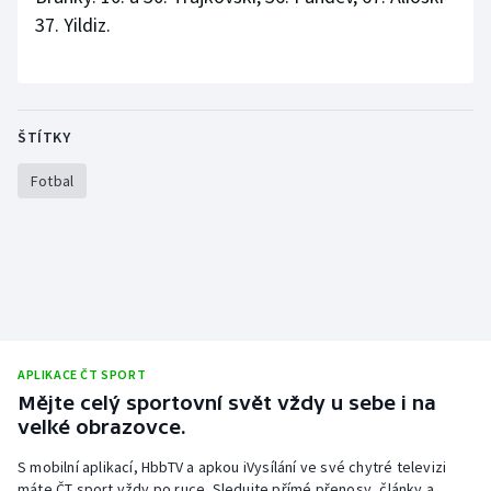
37. Yildiz.
ŠTÍTKY
Fotbal
APLIKACE ČT SPORT
Mějte celý sportovní svět vždy u sebe i na
velké obrazovce.
S mobilní aplikací, HbbTV a apkou iVysílání ve své chytré televizi
máte ČT sport vždy po ruce. Sledujte přímé přenosy, články a