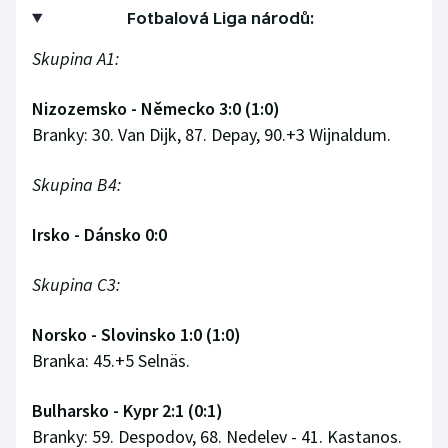
Stolní tenis
Fotbalová Liga národů:
Skupina A1:
Triatlon
Nizozemsko - Německo 3:0 (1:0)
Veslování
Branky: 30. Van Dijk, 87. Depay, 90.+3 Wijnaldum.
Vodní slalom
Skupina B4:
Volejbal
Irsko - Dánsko 0:0
Ostatní
Skupina C3:
Norsko - Slovinsko 1:0 (1:0)
Branka: 45.+5 Selnäs.
Bulharsko - Kypr 2:1 (0:1)
Branky: 59. Despodov, 68. Nedelev - 41. Kastanos.