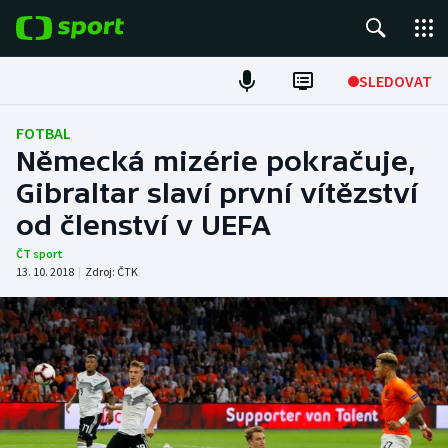
POPULÁRNÍ
SLEDOVAT
Fotbal
FOTBAL
Německá mizérie pokračuje,
Hokej
Gibraltar slaví první vítězství
od členství v UEFA
Tenis
ČT sport
Atletika
13. 10. 2018
|
Zdroj:
ČTK
Cyklistika
DALŠÍ SPORTY
Americký fotbal
NEPŘEHLÉDNĚTE