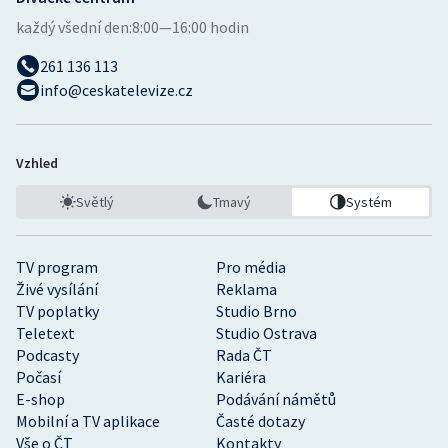
každý všední den:
8:00—16:00 hodin
261 136 113
info@ceskatelevize.cz
Vzhled
Světlý
Tmavý
Systém
TV program
Pro média
Živé vysílání
Reklama
TV poplatky
Studio Brno
Teletext
Studio Ostrava
Podcasty
Rada ČT
Počasí
Kariéra
E-shop
Podávání námětů
Mobilní a TV aplikace
Časté dotazy
Vše o ČT
Kontakty