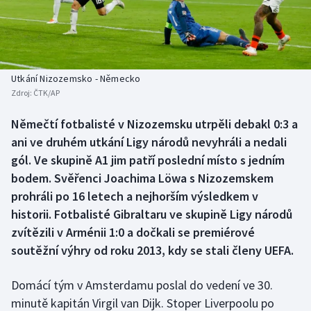
Baseball a softbal
Soutěže
Basketbal
Historické návraty
Biatlon
Aplikace ČT sport
Utkání Nizozemsko - Německo
Zdroj:
ČTK/AP
Boby a skeleton
AZ kvíz
Němečtí fotbalisté v Nizozemsku utrpěli debakl 0:3 a
ani ve druhém utkání Ligy národů nevyhráli a nedali
Box
gól. Ve skupině A1 jim patří poslední místo s jedním
Curling
bodem. Svěřenci Joachima Löwa s Nizozemskem
prohráli po 16 letech a nejhorším výsledkem v
Dostihy
historii. Fotbalisté Gibraltaru ve skupině Ligy národů
zvítězili v Arménii 1:0 a dočkali se premiérové
Florbal
soutěžní výhry od roku 2013, kdy se stali členy UEFA.
Futsal
Domácí tým v Amsterdamu poslal do vedení ve 30.
minutě kapitán Virgil van Dijk. Stoper Liverpoolu po
Golf