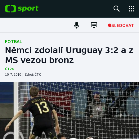
POPULÁRNÍ
SLEDOVAT
Fotbal
FOTBAL
Němci zdolali Uruguay 3:2 a z
Hokej
MS vezou bronz
Tenis
ČT24
10. 7. 2010
|
Zdroj:
ČTK
Atletika
Cyklistika
DALŠÍ SPORTY
Americký fotbal
NEPŘEHLÉDNĚTE