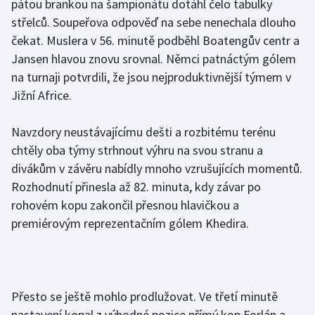
pátou brankou na šampionátu dotáhl čelo tabulky
Stolní tenis
střelců. Soupeřova odpověď na sebe nenechala dlouho
čekat. Muslera v 56. minutě podběhl Boatengův centr a
Triatlon
Jansen hlavou znovu srovnal. Němci patnáctým gólem
na turnaji potvrdili, že jsou nejproduktivnější týmem v
Veslování
Jižní Africe.
Vodní slalom
Navzdory neustávajícímu dešti a rozbitému terénu
Volejbal
chtěly oba týmy strhnout výhru na svou stranu a
divákům v závěru nabídly mnoho vzrušujících momentů.
Ostatní
Rozhodnutí přinesla až 82. minuta, kdy závar po
rohovém kopu zakončil přesnou hlavičkou a
premiérovým reprezentačním gólem Khedira.
Přesto se ještě mohlo prodlužovat. Ve třetí minutě
nastavení kopal z výhodné pozice přímý kop Forlán a