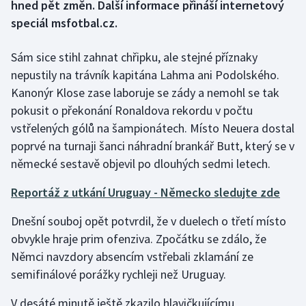
hned pět změn. Další informace přináší internetový
speciál msfotbal.cz.
Gymnastika
Sám sice stihl zahnat chřipku, ale stejné příznaky
Házená
nepustily na trávník kapitána Lahma ani Podolského.
Kanonýr Klose zase laboruje se zády a nemohl se tak
Jezdectví
pokusit o překonání Ronaldova rekordu v počtu
vstřelených gólů na šampionátech. Místo Neuera dostal
Judo
poprvé na turnaji šanci náhradní brankář Butt, který se v
Krasobruslení
německé sestavě objevil po dlouhých sedmi letech.
Reportáž z utkání Uruguay - Německo sledujte zde
Lezení
Dnešní souboj opět potvrdil, že v duelech o třetí místo
Lyže a snowboard
obvykle hraje prim ofenziva. Zpočátku se zdálo, že
Němci navzdory absencím vstřebali zklamání ze
Moderní pětiboj
semifinálové porážky rychleji než Uruguay.
Motorsport
V desáté minutě ještě zkazilo hlavičkujícímu