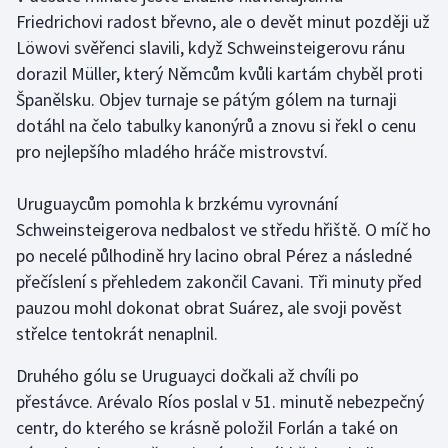
Friedrichovi radost břevno, ale o devět minut později už
Olympijské hry
Löwovi svěřenci slavili, když Schweinsteigerovu ránu
dorazil Müller, který Němcům kvůli kartám chyběl proti
Parasport
Španělsku. Objev turnaje se pátým gólem na turnaji
dotáhl na čelo tabulky kanonýrů a znovu si řekl o cenu
Plavání
pro nejlepšího mladého hráče mistrovství.
Plážový volejbal
Uruguaycům pomohla k brzkému vyrovnání
Ragby
Schweinsteigerova nedbalost ve středu hřiště. O míč ho
po necelé půlhodině hry lacino obral Pérez a následné
Rychlobruslení
přečíslení s přehledem zakončil Cavani. Tři minuty před
pauzou mohl dokonat obrat Suárez, ale svoji pověst
Rychlostní kanoistika
střelce tentokrát nenaplnil.
Short track
Druhého gólu se Uruguayci dočkali až chvíli po
přestávce. Arévalo Ríos poslal v 51. minutě nebezpečný
Sportovní střelba
centr, do kterého se krásně položil Forlán a také on