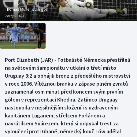
Baseball a softbal
Soutěže
Thomas Müller střílí gól
Zdroj:
ČTK/AP
Basketbal
Historické návraty
Biatlon
Aplikace ČT sport
Boby a skeleton
AZ kvíz
Port Elizabeth (JAR) - Fotbalisté Německa přestříleli
Box
na světovém šampionátu v utkání o třetí místo
Uruguay 3:2 a obhájili bronz z předešlého mistrovství
Curling
v roce 2006. Vítěznou branku v zápase plném zvratů
zaznamenal osm minut před koncem svým prvním
Dostihy
gólem v reprezentaci Khedira. Zatímco Uruguay
Florbal
nastoupila v nejsilnějším složení i s uzdraveným
kapitánem Luganem, střelcem Forlánem a
Futsal
navrátilcem Suárezem, který si odpykal trest za
vyloučení proti Ghaně, německý kouč Löw udělal
Golf