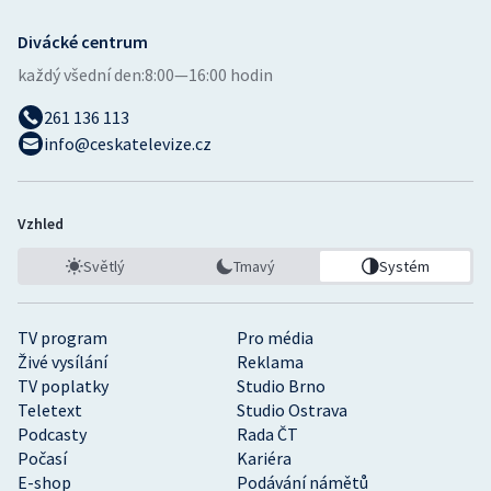
Divácké centrum
každý všední den:
8:00—16:00 hodin
261 136 113
info@ceskatelevize.cz
Vzhled
Světlý
Tmavý
Systém
TV program
Pro média
Živé vysílání
Reklama
TV poplatky
Studio Brno
Teletext
Studio Ostrava
Podcasty
Rada ČT
Počasí
Kariéra
E-shop
Podávání námětů