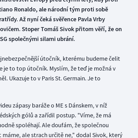
stiano Ronaldo, ale národní tým proti sobě
atřídy. Až nyní čeká svěřence Pavla Vrby
ovičem. Stoper Tomáš Sivok přitom věří, že on
PSG společnými silami ubrání.
nejnebezpečnější útočník, kterému budeme čelit
e je to top útočník. Myslím, že teď je možná v
l. Ukazuje to v Paris St. Germain. Je to
videu zápasy baráže o ME s Dánskem, v níž
švédských gólů a zařídil postup. "Víme, že má
 hodně spoléhají. Ale doufám, že společnou
máme, ale strach určitě ne," dodal Sivok, který