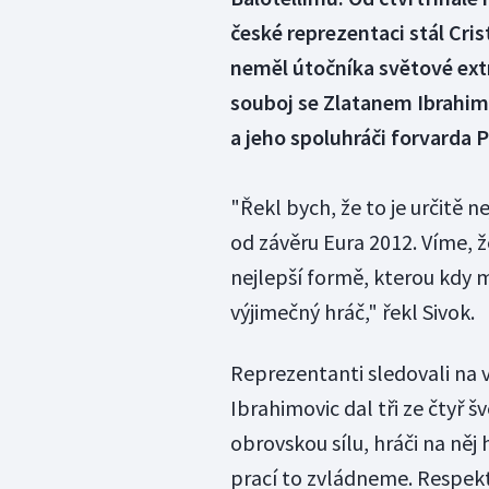
české reprezentaci stál Cri
neměl útočníka světové extr
souboj se Zlatanem Ibrahim
a jeho spoluhráči forvarda 
"Řekl bych, že to je určitě 
od závěru Eura 2012. Víme, ž
nejlepší formě, kterou kdy mě
výjimečný hráč," řekl Sivok.
Reprezentanti sledovali na 
Ibrahimovic dal tři ze čtyř 
obrovskou sílu, hráči na něj
prací to zvládneme. Respekt 