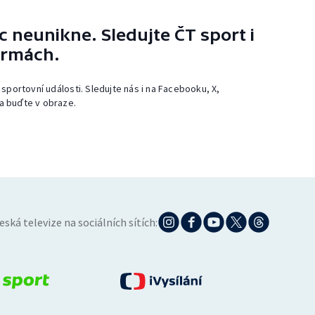
 neunikne. Sledujte ČT sport i
ormách.
 sportovní události. Sledujte nás i na Facebooku, X,
a buďte v obraze.
eská televize na sociálních sítích: