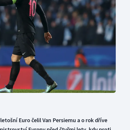
Moderní pětiboj
Triatlon
Motorsport
Veslování
Olympijské hry
Vodní slalom
Parasport
Volejbal
Plavání
Ostatní
Plážový volejbal
 letošní Euro čelil Van Persiemu a o rok dříve
mistrovství Evropy před čtyřmi lety, kdy proti