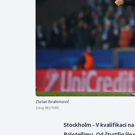
Curling
Dostihy
Florbal
Futsal
Golf
Gymnastika
Zlatan Ibrahimovič
Zdroj:
REUTERS
Stockholm - V kvalifikaci na
Balotellimu. Od čtvrtfinále 