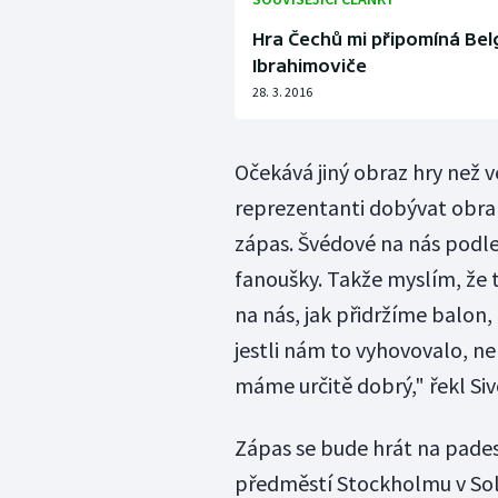
Hra Čechů mi připomíná Belg
Ibrahimoviče
28. 3. 2016
Očekává jiný obraz hry než 
reprezentanti dobývat obranu
zápas. Švédové na nás podle
fanoušky. Takže myslím, že t
na nás, jak přidržíme balon
jestli nám to vyhovovalo, n
máme určitě dobrý," řekl Siv
Zápas se bude hrát na pades
předměstí Stockholmu v Soln