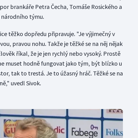
 opor brankáře Petra Čecha, Tomáše Rosického a
m národního týmu.
vice těžko dopředu připravuje. "Je výjimečný v
levou, pravou nohu. Takže je těžké se na něj nějak
člověk říkal, že je jen rychlý nebo vysoký. Prostě
me muset hodně fungovat jako tým, být blízko u
r, tak to trestá. Je to úžasný hráč. Těžké se na
ně," uvedl Sivok.