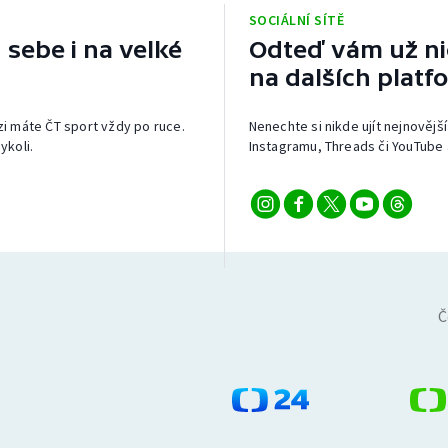
SOCIÁLNÍ SÍTĚ
 sebe i na velké
Odteď vám už nic
na dalších platf
izi máte ČT sport vždy po ruce.
Nenechte si nikde ujít nejnovější
ykoli.
Instagramu, Threads či YouTube 
Č