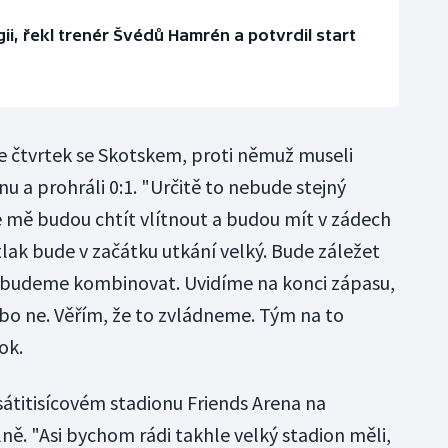
ii, řekl trenér Švédů Hamrén a potvrdil start
ve čtvrtek se Skotskem, proti němuž museli
 a prohráli 0:1. "Určitě to nebude stejný
 mě budou chtít vlítnout a budou mít v zádech
lak bude v začátku utkání velký. Bude záležet
, budeme kombinovat. Uvidíme na konci zápasu,
ebo ne. Věřím, že to zvládneme. Tým na to
ok.
átitisícovém stadionu Friends Arena na
ě. "Asi bychom rádi takhle velký stadion měli,