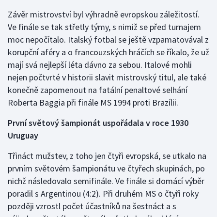
Závěr mistrovství byl výhradně evropskou záležitostí.
Ve finále se tak střetly týmy, s nimiž se před turnajem
moc nepočítalo. Italský fotbal se ještě vzpamatovával z
korupční aféry a o francouzských hráčích se říkalo, že už
mají svá nejlepší léta dávno za sebou. Italové mohli
nejen počtvrté v historii slavit mistrovský titul, ale také
konečně zapomenout na fatální penaltové selhání
Roberta Baggia při finále MS 1994 proti Brazílii.
První světový šampionát uspořádala v roce 1930
Uruguay
Třináct mužstev, z toho jen čtyři evropská, se utkalo na
prvním světovém šampionátu ve čtyřech skupinách, po
nichž následovalo semifinále. Ve finále si domácí výběr
poradil s Argentinou (4:2). Při druhém MS o čtyři roky
později vzrostl počet účastníků na šestnáct a s