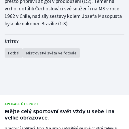
přesto připravil až gól v prodloužení (1:2). Téměř na
vrchol dotáhli Čechoslováci své snažení i na MS v roce
1962 v Chile, nad síly sestavy kolem Josefa Masopusta
byla ale nakonec Brazílie (1:3).
ŠTÍTKY
Fotbal
Mistrovství světa ve fotbale
APLIKACE ČT SPORT
Mějte celý sportovní svět vždy u sebe i na
velké obrazovce.
S mobilní aplikací, HbbTV a apkou iVysílání ve své chytré televizi