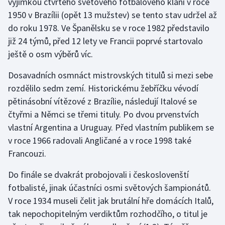
výjimkou čtvrtého světového fotbalového klání v roce
1950 v Brazílii (opět 13 mužstev) se tento stav udržel až
do roku 1978. Ve Španělsku se v roce 1982 představilo
již 24 týmů, před 12 lety ve Francii poprvé startovalo
ještě o osm výběrů víc.
Dosavadních osmnáct mistrovských titulů si mezi sebe
rozdělilo sedm zemí. Historickému žebříčku vévodí
pětinásobní vítězové z Brazílie, následují Italové se
čtyřmi a Němci se třemi tituly. Po dvou prvenstvích
vlastní Argentina a Uruguay. Před vlastním publikem se
v roce 1966 radovali Angličané a v roce 1998 také
Francouzi.
Do finále se dvakrát probojovali i českoslovenští
fotbalisté, jinak účastníci osmi světových šampionátů.
V roce 1934 museli čelit jak brutální hře domácích Italů,
tak nepochopitelným verdiktům rozhodčího, o titul je