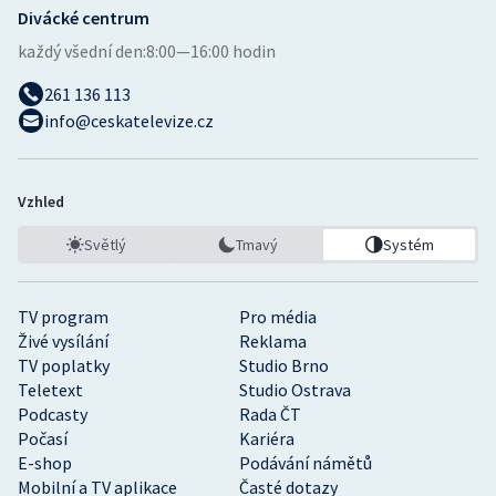
Divácké centrum
každý všední den:
8:00—16:00 hodin
261 136 113
info@ceskatelevize.cz
Vzhled
Světlý
Tmavý
Systém
TV program
Pro média
Živé vysílání
Reklama
TV poplatky
Studio Brno
Teletext
Studio Ostrava
Podcasty
Rada ČT
Počasí
Kariéra
E-shop
Podávání námětů
Mobilní a TV aplikace
Časté dotazy