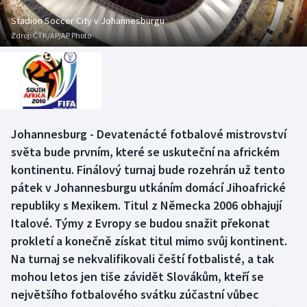
Baseball a softbal
Soutěže
Stadion Soccer City v Johannesburgu
Zdroj:
ČTK/AP/AP Photo
Basketbal
Historické návraty
Biatlon
Aplikace ČT sport
Boby a skeleton
AZ kvíz
Johannesburg - Devatenácté fotbalové mistrovství
Box
světa bude prvním, které se uskuteční na africkém
kontinentu. Finálový turnaj bude rozehrán už tento
Curling
pátek v Johannesburgu utkáním domácí Jihoafrické
republiky s Mexikem. Titul z Německa 2006 obhajují
Dostihy
Italové. Týmy z Evropy se budou snažit překonat
Florbal
prokletí a konečně získat titul mimo svůj kontinent.
Na turnaj se nekvalifikovali čeští fotbalisté, a tak
Futsal
mohou letos jen tiše závidět Slovákům, kteří se
největšího fotbalového svátku zúčastní vůbec
Golf