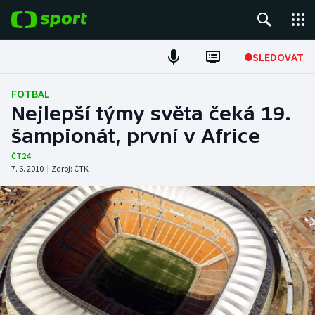
POPULÁRNÍ
SLEDOVAT
Fotbal
FOTBAL
Nejlepší týmy světa čeká 19.
Hokej
šampionát, první v Africe
Tenis
ČT24
7. 6. 2010
|
Zdroj:
ČTK
Atletika
Cyklistika
DALŠÍ SPORTY
Americký fotbal
NEPŘEHLÉDNĚTE