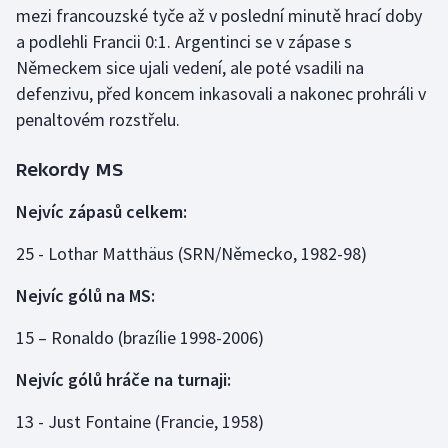
mezi francouzské tyče až v poslední minutě hrací doby
Olympijské hry
a podlehli Francii 0:1. Argentinci se v zápase s
Německem sice ujali vedení, ale poté vsadili na
Parasport
defenzivu, před koncem inkasovali a nakonec prohráli v
penaltovém rozstřelu.
Plavání
Rekordy MS
Plážový volejbal
Nejvíc zápasů celkem:
Ragby
25 - Lothar Matthäus (SRN/Německo, 1982-98)
Rychlobruslení
Nejvíc gólů na MS:
Rychlostní kanoistika
15 – Ronaldo (brazílie 1998-2006)
Short track
Nejvíc gólů hráče na turnaji:
Sportovní střelba
13 - Just Fontaine (Francie, 1958)