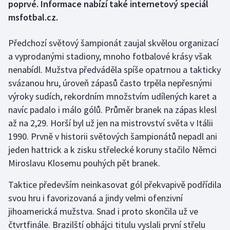
poprvé. Informace nabízí také internetový speciál
msfotbal.cz.
Gymnastika
Předchozí světový šampionát zaujal skvělou organizací
Házená
a vyprodanými stadiony, mnoho fotbalové krásy však
nenabídl. Mužstva předváděla spíše opatrnou a takticky
Jezdectví
svázanou hru, úroveň zápasů často trpěla nepřesnými
výroky sudích, rekordním množstvím udílených karet a
Judo
navíc padalo i málo gólů. Průměr branek na zápas klesl
Krasobruslení
až na 2,29. Horší byl už jen na mistrovství světa v Itálii
1990. Prvně v historii světových šampionátů nepadl ani
Lezení
jeden hattrick a k zisku střelecké koruny stačilo Němci
Miroslavu Klosemu pouhých pět branek.
Lyže a snowboard
Taktice především neinkasovat gól překvapivě podřídila
Moderní pětiboj
svou hru i favorizovaná a jindy velmi ofenzivní
jihoamerická mužstva. Snad i proto skončila už ve
Motorsport
čtvrtfinále. Brazilští obhájci titulu vyslali první střelu