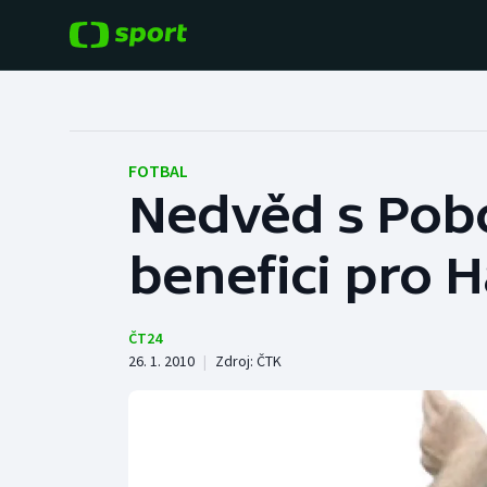
POPULÁRNÍ
DALŠÍ SPORTY
Fotbal
Americký fotbal
FOTBAL
Nedvěd s Pobo
Hokej
Baseball a softbal
benefici pro H
Tenis
Basketbal
Atletika
Biatlon
ČT24
26. 1. 2010
|
Zdroj:
ČTK
Cyklistika
Boby a skeleton
Box