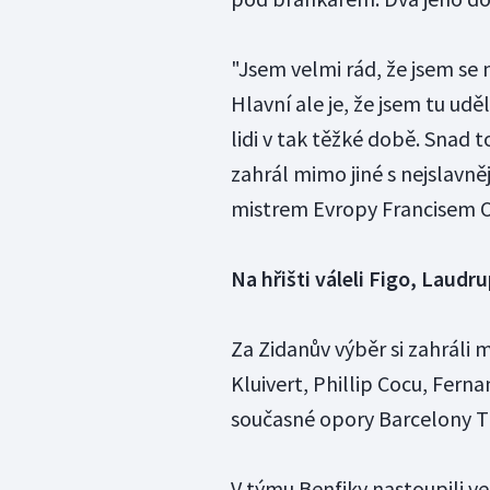
"Jsem velmi rád, že jsem se 
Hlavní ale je, že jsem tu udě
lidi v tak těžké době. Snad 
zahrál mimo jiné s nejslavn
mistrem Evropy Francisem 
Na hřišti váleli Figo, Laudr
Za Zidanův výběr si zahráli m
Kluivert, Phillip Cocu, Fern
současné opory Barcelony Th
V týmu Benfiky nastoupili ve