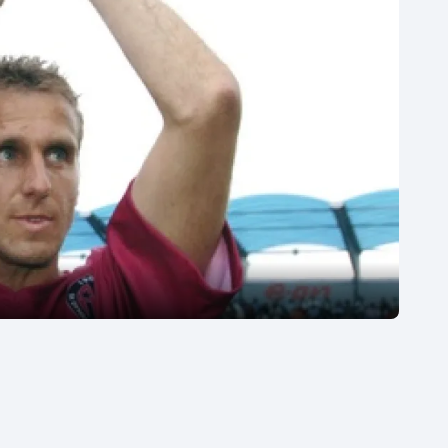
Moderní pětiboj
Triatlon
Motorsport
Veslování
Olympijské hry
Vodní slalom
Parasport
Volejbal
Plavání
Ostatní
Plážový volejbal