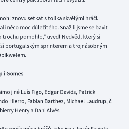
mohl znovu setkat s tolika skvělými hráči.
lali něco moc důležitého. Snažili jsme se bavit
to trochu pomohlo," uvedl Nedvěd, který si
ější portugalským sprinterem a trojnásobným
Obikwelem.
up i Gomes
imo jiné Luís Figo, Edgar Davids, Patrick
ando Hierro, Fabian Barthez, Michael Laudrup, či
ierry Henry a Dani Alvés.
dle současných hráčů, jako jsou Javiér Saviola,