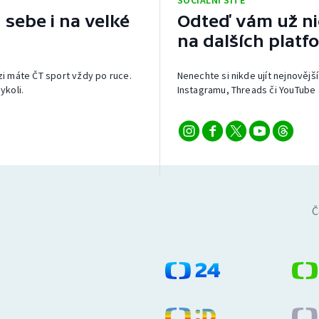
SOCIÁLNÍ SÍTĚ
 sebe i na velké
Odteď vám už nic
na dalších platf
izi máte ČT sport vždy po ruce.
Nenechte si nikde ujít nejnovější
ykoli.
Instagramu, Threads či YouTube 
Č