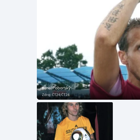
Curling
Dostihy
Florbal
Futsal
Golf
Gymnastika
Karel Poborský
Zdroj:
ČT24/ČT24