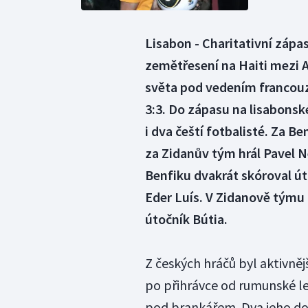
Lisabon - Charitativní záp
zemětřesení na Haiti mezi 
světa pod vedením francouz
3:3. Do zápasu na lisabons
i dva čeští fotbalisté. Za Be
za Zidanův tým hrál Pavel N
Benfiku dvakrát skóroval út
Eder Luís. V Zidanově týmu m
útočník Bútia.
Z českých hráčů byl aktivněj
po přihrávce od rumunské l
pod brankářem. Dva jeho dob