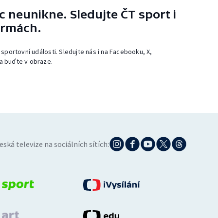
 neunikne. Sledujte ČT sport i
ormách.
 sportovní události. Sledujte nás i na Facebooku, X,
a buďte v obraze.
eská televize na sociálních sítích: