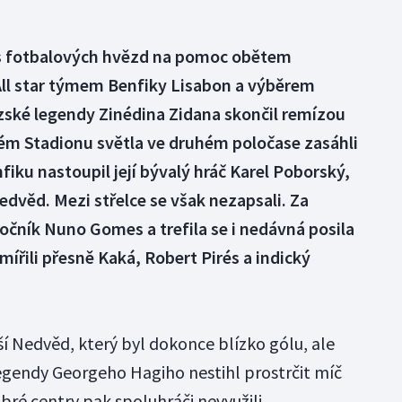
as fotbalových hvězd na pomoc obětem
All star týmem Benfiky Lisabon a výběrem
ské legendy Zinédina Zidana skončil remízou
kém Stadionu světla ve druhém poločase zasáhli
nfiku nastoupil její bývalý hráč Karel Poborský,
edvěd. Mezi střelce se však nezapsali. Za
očník Nuno Gomes a trefila se i nedávná posila
ířili přesně Kaká, Robert Pirés a indický
ší Nedvěd, který byl dokonce blízko gólu, ale
egendy Georgeho Hagiho nestihl prostrčit míč
ré centry pak spoluhráči nevyužili.