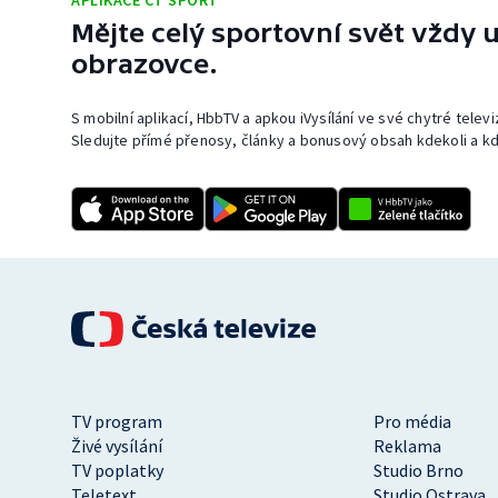
APLIKACE ČT SPORT
Mějte celý sportovní svět vždy u
obrazovce.
S mobilní aplikací, HbbTV a apkou iVysílání ve své chytré telev
Sledujte přímé přenosy, články a bonusový obsah kdekoli a kd
TV program
Pro média
Živé vysílání
Reklama
TV poplatky
Studio Brno
Teletext
Studio Ostrava