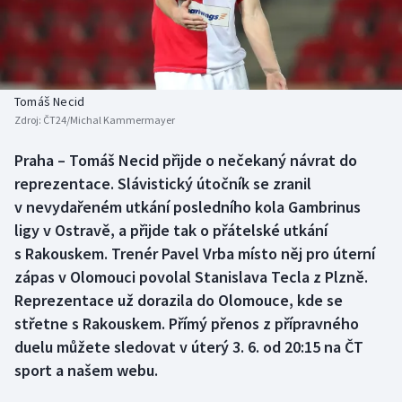
Baseball a softbal
Soutěže
Basketbal
Historické návraty
Biatlon
Aplikace ČT sport
Tomáš Necid
Zdroj:
ČT24/Michal Kammermayer
Boby a skeleton
AZ kvíz
Praha – Tomáš Necid přijde o nečekaný návrat do
reprezentace. Slávistický útočník se zranil
Box
v nevydařeném utkání posledního kola Gambrinus
Curling
ligy v Ostravě, a přijde tak o přátelské utkání
s Rakouskem. Trenér Pavel Vrba místo něj pro úterní
Dostihy
zápas v Olomouci povolal Stanislava Tecla z Plzně.
Reprezentace už dorazila do Olomouce, kde se
Florbal
střetne s Rakouskem. Přímý přenos z přípravného
duelu můžete sledovat v úterý 3. 6. od 20:15 na ČT
Futsal
sport a našem webu.
Golf