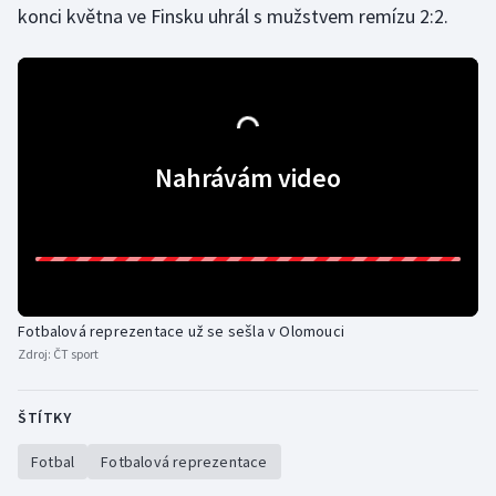
konci května ve Finsku uhrál s mužstvem remízu 2:2.
Stolní tenis
Triatlon
Veslování
Nahrávám video
Vodní slalom
Volejbal
Ostatní
Fotbalová reprezentace už se sešla v Olomouci
Zdroj:
ČT sport
ŠTÍTKY
Fotbal
Fotbalová reprezentace