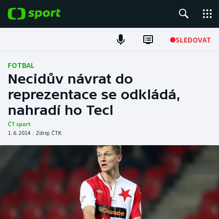
POPULÁRNÍ
SLEDOVAT
Fotbal
FOTBAL
Necidův návrat do
Hokej
reprezentace se odkládá,
nahradí ho Tecl
Tenis
ČT sport
Atletika
1. 6. 2014
|
Zdroj:
ČTK
Cyklistika
DALŠÍ SPORTY
Americký fotbal
NEPŘEHLÉDNĚTE