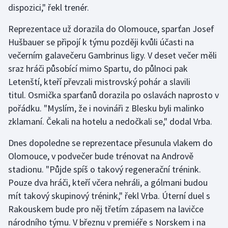
dispozici," řekl trenér.
Olympijské hry
Reprezentace už dorazila do Olomouce, sparťan Josef
Parasport
Hušbauer se připojí k týmu později kvůli účasti na
večerním galavečeru Gambrinus ligy. V deset večer měli
Plavání
sraz hráči působící mimo Spartu, do půlnoci pak
Letenští, kteří převzali mistrovský pohár a slavili
Plážový volejbal
titul. Osmička sparťanů dorazila po oslavách naprosto v
pořádku. "Myslím, že i novináři z Blesku byli malinko
Ragby
zklamaní. Čekali na hotelu a nedočkali se," dodal Vrba.
Rychlobruslení
Dnes dopoledne se reprezentace přesunula vlakem do
Olomouce, v podvečer bude trénovat na Andrově
Rychlostní kanoistika
stadionu. "Půjde spíš o takový regenerační trénink.
Pouze dva hráči, kteří včera nehráli, a gólmani budou
Short track
mít takový skupinový trénink," řekl Vrba. Úterní duel s
Rakouskem bude pro něj třetím zápasem na lavičce
Sportovní střelba
národního týmu. V březnu v premiéře s Norskem i na