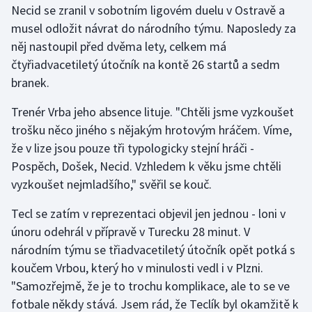
Necid se zranil v sobotním ligovém duelu v Ostravě a
musel odložit návrat do národního týmu. Naposledy za
Gymnastika
něj nastoupil před dvěma lety, celkem má
čtyřiadvacetiletý útočník na kontě 26 startů a sedm
Házená
branek.
Jezdectví
Trenér Vrba jeho absence lituje. "Chtěli jsme vyzkoušet
trošku něco jiného s nějakým hrotovým hráčem. Víme,
Judo
že v lize jsou pouze tři typologicky stejní hráči -
Pospěch, Došek, Necid. Vzhledem k věku jsme chtěli
Krasobruslení
vyzkoušet nejmladšího," svěřil se kouč.
Lezení
Tecl se zatím v reprezentaci objevil jen jednou - loni v
únoru odehrál v přípravě v Turecku 28 minut. V
Lyže a snowboard
národním týmu se třiadvacetiletý útočník opět potká s
Moderní pětiboj
koučem Vrbou, který ho v minulosti vedl i v Plzni.
"Samozřejmě, že je to trochu komplikace, ale to se ve
Motorsport
fotbale někdy stává. Jsem rád, že Teclík byl okamžitě k