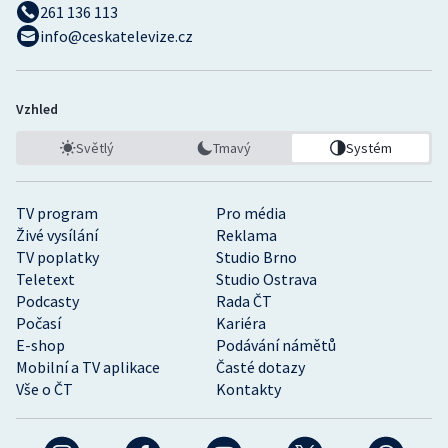
261 136 113
info@ceskatelevize.cz
Vzhled
Světlý
Tmavý
Systém
TV program
Pro média
Živé vysílání
Reklama
TV poplatky
Studio Brno
Teletext
Studio Ostrava
Podcasty
Rada ČT
Počasí
Kariéra
E-shop
Podávání námětů
Mobilní a TV aplikace
Časté dotazy
Vše o ČT
Kontakty