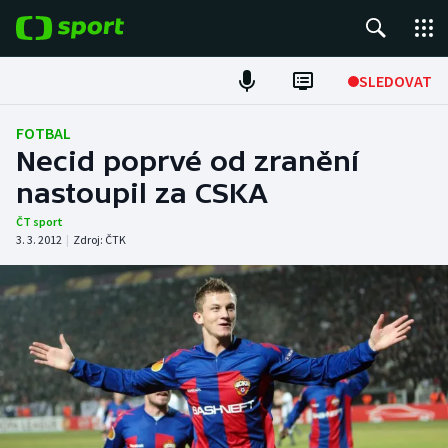
POPULÁRNÍ
SLEDOVAT
Fotbal
FOTBAL
Necid poprvé od zranění
Hokej
nastoupil za CSKA
Tenis
ČT sport
3. 3. 2012
|
Zdroj:
ČTK
Atletika
Cyklistika
DALŠÍ SPORTY
Americký fotbal
NEPŘEHLÉDNĚTE