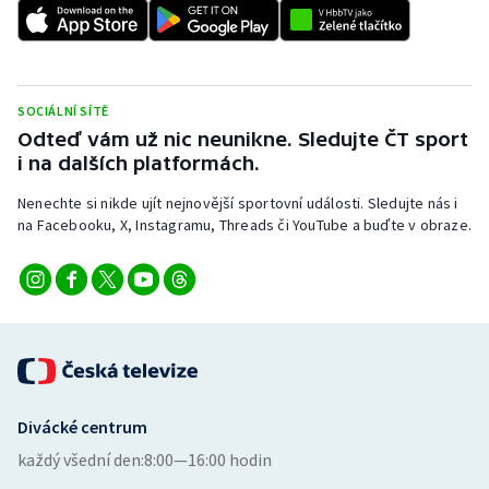
Stolní tenis
Triatlon
SOCIÁLNÍ SÍTĚ
Veslování
Odteď vám už nic neunikne. Sledujte ČT sport
i na dalších platformách.
Vodní slalom
Nenechte si nikde ujít nejnovější sportovní události. Sledujte nás i
Volejbal
na Facebooku, X, Instagramu, Threads či YouTube a buďte v obraze.
Ostatní
Divácké centrum
každý všední den:
8:00—16:00 hodin