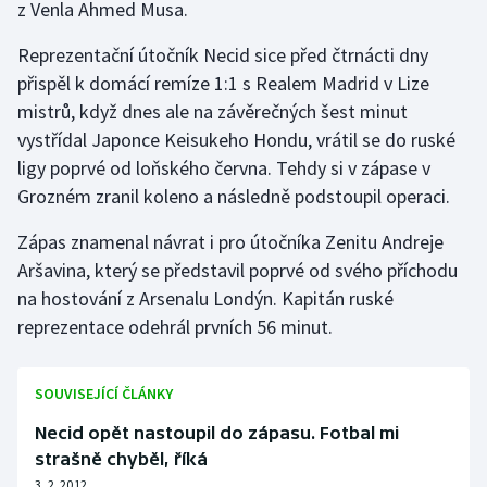
z Venla Ahmed Musa.
Gymnastika
Reprezentační útočník Necid sice před čtrnácti dny
přispěl k domácí remíze 1:1 s Realem Madrid v Lize
Házená
mistrů, když dnes ale na závěrečných šest minut
vystřídal Japonce Keisukeho Hondu, vrátil se do ruské
Jezdectví
ligy poprvé od loňského června. Tehdy si v zápase v
Grozném zranil koleno a následně podstoupil operaci.
Judo
Zápas znamenal návrat i pro útočníka Zenitu Andreje
Krasobruslení
Aršavina, který se představil poprvé od svého příchodu
na hostování z Arsenalu Londýn. Kapitán ruské
Lezení
reprezentace odehrál prvních 56 minut.
Lyže a snowboard
SOUVISEJÍCÍ ČLÁNKY
Moderní pětiboj
Necid opět nastoupil do zápasu. Fotbal mi
strašně chyběl, říká
Motorsport
3. 2. 2012