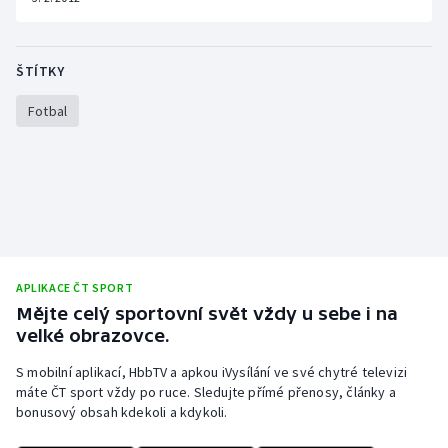
Olympijské hry
ŠTÍTKY
Parasport
Fotbal
Plavání
Plážový volejbal
Ragby
Rychlobruslení
APLIKACE ČT SPORT
Mějte celý sportovní svět vždy u sebe i na
Rychlostní kanoistika
velké obrazovce.
Short track
S mobilní aplikací, HbbTV a apkou iVysílání ve své chytré televizi
máte ČT sport vždy po ruce. Sledujte přímé přenosy, články a
bonusový obsah kdekoli a kdykoli.
Sportovní střelba