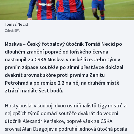
Baseball a softbal
Soutěže
Basketbal
Historické návraty
Tomáš Necid
Zdroj:
EPA
Biatlon
Aplikace ČT sport
Moskva – Český fotbalový útočník Tomáš Necid po
Boby a skeleton
AZ kvíz
dlouhém zranění poprvé od loňského června
nastoupil za CSKA Moskva v ruské lize. Jeho tým v
Box
prvním zápase soutěže po zimní přestávce dokázal
dvakrát srovnat skóre proti prvnímu Zenitu
Curling
Petrohrad a po remíze 2:2 na něj na druhém místě
ztrácí i nadále šest bodů.
Dostihy
Florbal
Hosty poslal v souboji dvou osmifinalistů Ligy mistrů a
nejlepších týmů domácí soutěže dvakrát do vedení
Futsal
útočník Alexandr Keržakov, poprvé však za CSKA
srovnal Alan Dzagojev a podruhé lednová útočná posila
Golf