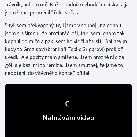
trávník, nebo o mě. Každopádně rozhodčí nepískal a já
jsem šanci proměnil," řekl Nečas.
Gymnastika
"Byl jsem překvapený. Byli jsme v souboji, najednou
Házená
jsem si všimnul, že protihráč leží, tak jsem jenom tak
kopnul do míče a pak jsem ho viděl až v síti. Ani nevím,
Jezdectví
kudy to Gregisovi (brankáři Teplic Grigarovi) prošlo,"
uvedl. "Ale pocity mám smíšené. Jsem hrozně rád za
Judo
gól, ale kazí mi to remíza. Jsem smutnej, že jsme to
nedotáhli do vítězného konce," přidal.
Krasobruslení
Lezení
Lyže a snowboard
Nahrávám video
Moderní pětiboj
Motorsport