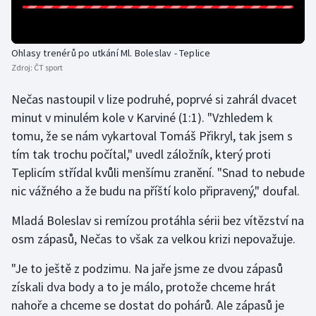
Olympijské hry
Ohlasy trenérů po utkání Ml. Boleslav - Teplice
Parasport
Zdroj:
ČT sport
Plavání
Nečas nastoupil v lize podruhé, poprvé si zahrál dvacet
minut v minulém kole v Karviné (1:1). "Vzhledem k
Plážový volejbal
tomu, že se nám vykartoval Tomáš Přikryl, tak jsem s
tím tak trochu počítal," uvedl záložník, který proti
Ragby
Teplicím střídal kvůli menšímu zranění. "Snad to nebude
nic vážného a že budu na příští kolo připravený," doufal.
Rychlobruslení
Mladá Boleslav si remízou protáhla sérii bez vítězství na
Rychlostní kanoistika
osm zápasů, Nečas to však za velkou krizi nepovažuje.
Short track
"Je to ještě z podzimu. Na jaře jsme ze dvou zápasů
získali dva body a to je málo, protože chceme hrát
Sportovní střelba
nahoře a chceme se dostat do pohárů. Ale zápasů je