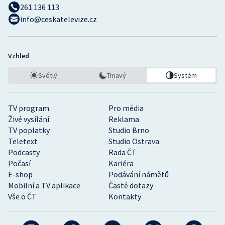
261 136 113
info@ceskatelevize.cz
Vzhled
Světlý
Tmavý
Systém
TV program
Pro média
Živé vysílání
Reklama
TV poplatky
Studio Brno
Teletext
Studio Ostrava
Podcasty
Rada ČT
Počasí
Kariéra
E-shop
Podávání námětů
Mobilní a TV aplikace
Časté dotazy
Vše o ČT
Kontakty