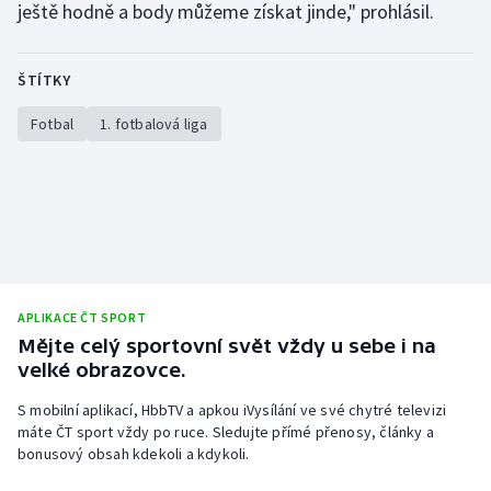
ještě hodně a body můžeme získat jinde," prohlásil.
Stolní tenis
Triatlon
ŠTÍTKY
Veslování
Fotbal
1. fotbalová liga
Vodní slalom
Volejbal
Ostatní
APLIKACE ČT SPORT
Mějte celý sportovní svět vždy u sebe i na
velké obrazovce.
S mobilní aplikací, HbbTV a apkou iVysílání ve své chytré televizi
máte ČT sport vždy po ruce. Sledujte přímé přenosy, články a
bonusový obsah kdekoli a kdykoli.