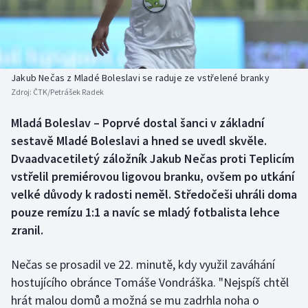
Baseball a softbal
Soutěže
Basketbal
Historické návraty
Biatlon
Aplikace ČT sport
Jakub Nečas z Mladé Boleslavi se raduje ze vstřelené branky
Zdroj:
ČTK/Petrášek Radek
Boby a skeleton
AZ kvíz
Mladá Boleslav – Poprvé dostal šanci v základní
sestavě Mladé Boleslavi a hned se uvedl skvěle.
Box
Dvaadvacetiletý záložník Jakub Nečas proti Teplicím
Curling
vstřelil premiérovou ligovou branku, ovšem po utkání
velké důvody k radosti neměl. Středočeši uhráli doma
Dostihy
pouze remízu 1:1 a navíc se mladý fotbalista lehce
zranil.
Florbal
Nečas se prosadil ve 22. minutě, kdy využil zaváhání
Futsal
hostujícího obránce Tomáše Vondráška. "Nejspíš chtěl
hrát malou domů a možná se mu zadrhla noha o
Golf