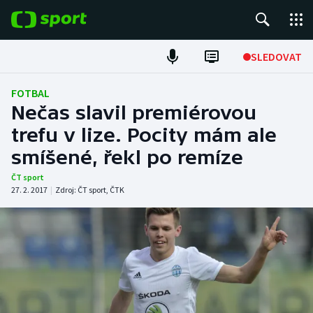
POPULÁRNÍ
SLEDOVAT
Fotbal
FOTBAL
Nečas slavil premiérovou
Hokej
trefu v lize. Pocity mám ale
smíšené, řekl po remíze
Tenis
ČT sport
Atletika
27. 2. 2017
|
Zdroj:
ČT sport
,
ČTK
Cyklistika
DALŠÍ SPORTY
Americký fotbal
NEPŘEHLÉDNĚTE