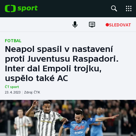
POPULÁRNÍ
SLEDOVAT
Fotbal
FOTBAL
Neapol spasil v nastavení
Hokej
proti Juventusu Raspadori.
Inter dal Empoli trojku,
Tenis
uspělo také AC
Atletika
ČT sport
23. 4. 2023
|
Zdroj:
ČTK
Cyklistika
DALŠÍ SPORTY
Americký fotbal
NEPŘEHLÉDNĚTE