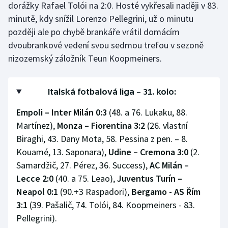
dorážky Rafael Tolói na 2:0. Hosté vykřesali naději v 83.
Stolní tenis
minutě, kdy snížil Lorenzo Pellegrini, už o minutu
později ale po chybě brankáře vrátil domácím
Triatlon
dvoubrankové vedení svou sedmou trefou v sezoně
Veslování
nizozemský záložník Teun Koopmeiners.
Vodní slalom
Italská fotbalová liga – 31. kolo:
Volejbal
Empoli – Inter Milán 0:3
(48. a 76. Lukaku, 88.
Martínez),
Monza – Fiorentina 3:2
(26. vlastní
Ostatní
Biraghi, 43. Dany Mota, 58. Pessina z pen. – 8.
Kouamé, 13. Saponara),
Udine – Cremona 3:0
(2.
Samardžič, 27. Pérez, 36. Success),
AC Milán –
Lecce 2:0
(40. a 75. Leao),
Juventus Turín –
Neapol 0:1
(90.+3 Raspadori),
Bergamo - AS Řím
3:1
(39. Pašalič, 74. Tolói, 84. Koopmeiners - 83.
Pellegrini).