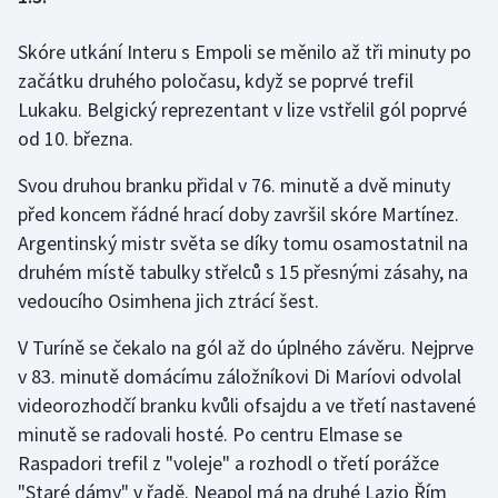
Skóre utkání Interu s Empoli se měnilo až tři minuty po
Gymnastika
začátku druhého poločasu, když se poprvé trefil
Házená
Lukaku. Belgický reprezentant v lize vstřelil gól poprvé
od 10. března.
Jezdectví
Svou druhou branku přidal v 76. minutě a dvě minuty
Judo
před koncem řádné hrací doby završil skóre Martínez.
Argentinský mistr světa se díky tomu osamostatnil na
Krasobruslení
druhém místě tabulky střelců s 15 přesnými zásahy, na
vedoucího Osimhena jich ztrácí šest.
Lezení
V Turíně se čekalo na gól až do úplného závěru. Nejprve
Lyže a snowboard
v 83. minutě domácímu záložníkovi Di Maríovi odvolal
videorozhodčí branku kvůli ofsajdu a ve třetí nastavené
Moderní pětiboj
minutě se radovali hosté. Po centru Elmase se
Raspadori trefil z "voleje" a rozhodl o třetí porážce
Motorsport
"Staré dámy" v řadě. Neapol má na druhé Lazio Řím