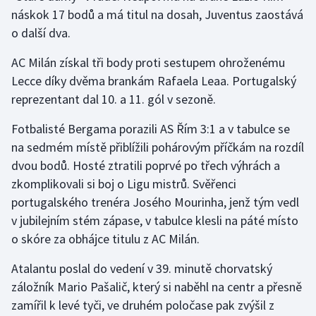
náskok 17 bodů a má titul na dosah, Juventus zaostává
Olympijské hry
o další dva.
Parasport
AC Milán získal tři body proti sestupem ohroženému
Lecce díky dvěma brankám Rafaela Leaa. Portugalský
Plavání
reprezentant dal 10. a 11. gól v sezoně.
Plážový volejbal
Fotbalisté Bergama porazili AS Řím 3:1 a v tabulce se
na sedmém místě přiblížili pohárovým příčkám na rozdíl
Ragby
dvou bodů. Hosté ztratili poprvé po třech výhrách a
zkomplikovali si boj o Ligu mistrů. Svěřenci
Rychlobruslení
portugalského trenéra Josého Mourinha, jenž tým vedl
v jubilejním stém zápase, v tabulce klesli na páté místo
Rychlostní kanoistika
o skóre za obhájce titulu z AC Milán.
Short track
Atalantu poslal do vedení v 39. minutě chorvatský
záložník Mario Pašalič, který si naběhl na centr a přesně
Sportovní střelba
zamířil k levé tyči, ve druhém poločase pak zvýšil z