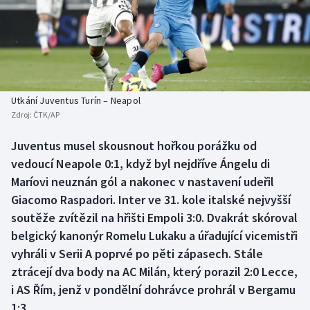
Baseball a softbal
Soutěže
Basketbal
Historické návraty
Biatlon
Aplikace ČT sport
Utkání Juventus Turín – Neapol
Boby a skeleton
AZ kvíz
Zdroj:
ČTK/AP
Box
Juventus musel skousnout hořkou porážku od
vedoucí Neapole 0:1, když byl nejdříve Ángelu di
Curling
Maríovi neuznán gól a nakonec v nastavení udeřil
Giacomo Raspadori. Inter ve 31. kole italské nejvyšší
Dostihy
soutěže zvítězil na hřišti Empoli 3:0. Dvakrát skóroval
belgický kanonýr Romelu Lukaku a úřadující vicemistři
Florbal
vyhráli v Serii A poprvé po pěti zápasech. Stále
ztrácejí dva body na AC Milán, který porazil 2:0 Lecce,
Futsal
i AS Řím, jenž v pondělní dohrávce prohrál v Bergamu
1:3.
Golf