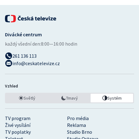
Divácké centrum
každý všední den:
8:00—16:00 hodin
261 136 113
info@ceskatelevize.cz
Vzhled
Světlý
Tmavý
Systém
TV program
Pro média
Živé vysílání
Reklama
TV poplatky
Studio Brno
Teletext
Studio Ostrava