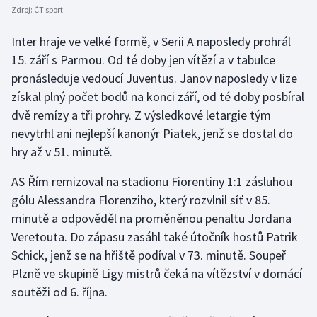
Zdroj:
ČT sport
Inter hraje ve velké formě, v Serii A naposledy prohrál
15. září s Parmou. Od té doby jen vítězí a v tabulce
pronásleduje vedoucí Juventus. Janov naposledy v lize
získal plný počet bodů na konci září, od té doby posbíral
dvě remízy a tři prohry. Z výsledkové letargie tým
nevytrhl ani nejlepší kanonýr Piatek, jenž se dostal do
hry až v 51. minutě.
AS Řím remizoval na stadionu Fiorentiny 1:1 zásluhou
gólu Alessandra Florenziho, který rozvlnil síť v 85.
minutě a odpověděl na proměněnou penaltu Jordana
Veretouta. Do zápasu zasáhl také útočník hostů Patrik
Schick, jenž se na hřiště podíval v 73. minutě. Soupeř
Plzně ve skupině Ligy mistrů čeká na vítězství v domácí
soutěži od 6. října.