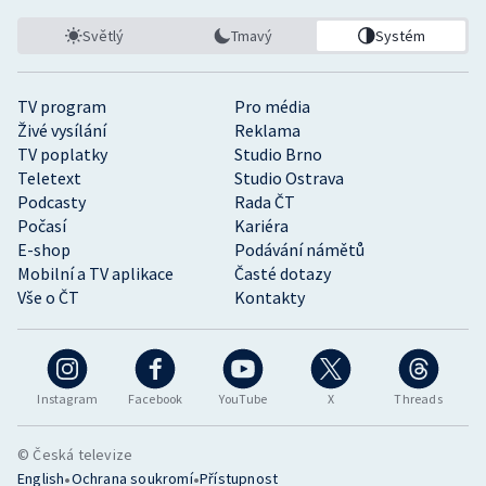
Světlý
Tmavý
Systém
TV program
Pro média
Živé vysílání
Reklama
TV poplatky
Studio Brno
Teletext
Studio Ostrava
Podcasty
Rada ČT
Počasí
Kariéra
E-shop
Podávání námětů
Mobilní a TV aplikace
Časté dotazy
Vše o ČT
Kontakty
Instagram
Facebook
YouTube
X
Threads
© Česká televize
•
•
English
Ochrana soukromí
Přístupnost