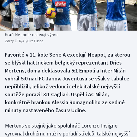
Baseball a softbal
Soutěže
Basketbal
Historické návraty
Biatlon
Aplikace ČT sport
Hráči Neapole oslavují výhru
Zdroj:
ČTK/AP/Ciro Fusco
Boby a skeleton
AZ kvíz
Favorité v 11. kole Serie A excelují. Neapol, za kterou
se blýskl hattrickem belgický reprezentant Dries
Box
Mertens, doma deklasovala 5:1 Empoli a Inter Milán
Curling
vyhrál 5:0 nad FC Janov. Juventusu se však v tabulce
nepřiblížili, jelikož vedoucí celek italské nejvyšší
Dostihy
soutěže porazil 3:1 Cagliari. Uspěl i AC Milán,
konkrétně brankou Alessia Romagnoliho ze sedmé
Florbal
minuty nastaveného času v Udine.
Futsal
Mertens se stejně jako spoluhráč Lorenzo Insigne
vyrovnal druhému muži v pořadí střelců italské nejvyšší
Golf