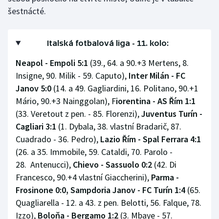
šestnácté.
Italská fotbalová liga - 11. kolo:
Neapol - Empoli 5:1
(39., 64. a 90.+3 Mertens, 8.
Insigne, 90. Milik - 59. Caputo),
Inter Milán - FC
Janov 5:0
(14. a 49. Gagliardini, 16. Politano, 90.+1
Mário, 90.+3 Nainggolan), F
iorentina - AS Řím 1:1
(33. Veretout z pen. - 85. Florenzi),
Juventus Turín -
Cagliari 3:1
(1. Dybala, 38. vlastní Bradarič, 87.
Cuadrado - 36. Pedro),
Lazio Řím - Spal Ferrara 4:1
(26. a 35. Immobile, 59. Cataldi, 70. Parolo -
28. Antenucci),
Chievo - Sassuolo 0:2
(42. Di
Francesco, 90.+4 vlastní Giaccherini),
Parma -
Frosinone 0:0, Sampdoria Janov - FC Turín 1:4
(65.
Quagliarella - 12. a 43. z pen. Belotti, 56. Falque, 78.
Izzo),
Boloňa - Bergamo 1:2
(3. Mbaye - 57.