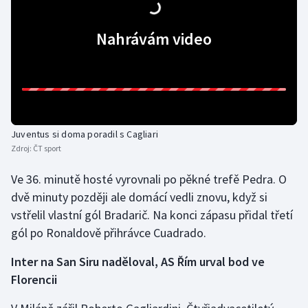
Olympijské hry
Nahrávám video
Parasport
Plavání
Plážový volejbal
Juventus si doma poradil s Cagliari
Zdroj:
ČT sport
Ragby
Ve 36. minutě hosté vyrovnali po pěkné trefě Pedra. O
Rychlobruslení
dvě minuty později ale domácí vedli znovu, když si
vstřelil vlastní gól Bradarič. Na konci zápasu přidal třetí
Rychlostní kanoistika
gól po Ronaldově přihrávce Cuadrado.
Short track
Inter na San Siru naděloval, AS Řím urval bod ve
Florencii
Sportovní střelba