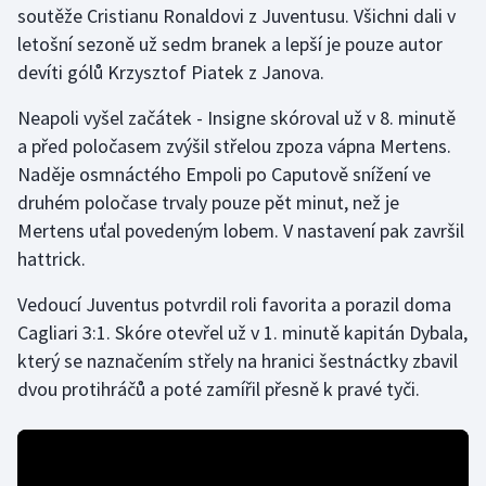
soutěže Cristianu Ronaldovi z Juventusu. Všichni dali v
letošní sezoně už sedm branek a lepší je pouze autor
Gymnastika
devíti gólů Krzysztof Piatek z Janova.
Házená
Neapoli vyšel začátek - Insigne skóroval už v 8. minutě
a před poločasem zvýšil střelou zpoza vápna Mertens.
Jezdectví
Naděje osmnáctého Empoli po Caputově snížení ve
druhém poločase trvaly pouze pět minut, než je
Judo
Mertens uťal povedeným lobem. V nastavení pak završil
hattrick.
Krasobruslení
Vedoucí Juventus potvrdil roli favorita a porazil doma
Lezení
Cagliari 3:1. Skóre otevřel už v 1. minutě kapitán Dybala,
který se naznačením střely na hranici šestnáctky zbavil
Lyže a snowboard
dvou protihráčů a poté zamířil přesně k pravé tyči.
Moderní pětiboj
Motorsport