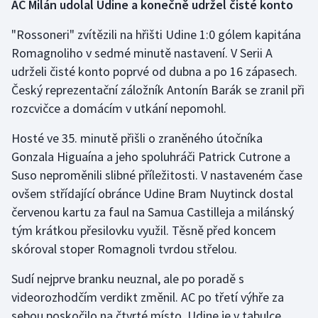
AC Milán udolal Udine a konečně udržel čisté konto
"Rossoneri" zvítězili na hřišti Udine 1:0 gólem kapitána
Romagnoliho v sedmé minutě nastavení. V Serii A
udrželi čisté konto poprvé od dubna a po 16 zápasech.
Český reprezentační záložník Antonín Barák se zranil při
rozcvičce a domácím v utkání nepomohl.
Hosté ve 35. minutě přišli o zraněného útočníka
Gonzala Higuaína a jeho spoluhráči Patrick Cutrone a
Suso neproměnili slibné příležitosti. V nastaveném čase
ovšem střídající obránce Udine Bram Nuytinck dostal
červenou kartu za faul na Samua Castilleja a milánský
tým krátkou přesilovku využil. Těsně před koncem
skóroval stoper Romagnoli tvrdou střelou.
Sudí nejprve branku neuznal, ale po poradě s
videorozhodčím verdikt změnil. AC po třetí výhře za
sebou poskočilo na čtvrté místo, Udine je v tabulce