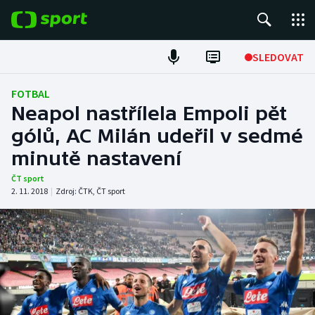
POPULÁRNÍ
SLEDOVAT
Fotbal
FOTBAL
Neapol nastřílela Empoli pět
Hokej
gólů, AC Milán udeřil v sedmé
minutě nastavení
Tenis
ČT sport
Atletika
2. 11. 2018
|
Zdroj:
ČTK
,
ČT sport
Cyklistika
DALŠÍ SPORTY
Americký fotbal
NEPŘEHLÉDNĚTE