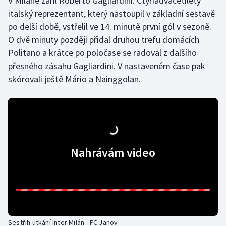
V Miláně zářil Roberto Gagliardini. Čtyřiadvacetiletý
Stolní tenis
italský reprezentant, který nastoupil v základní sestavě
po delší době, vstřelil ve 14. minutě první gól v sezoně.
Triatlon
O dvě minuty později přidal druhou trefu domácích
Politano a krátce po poločase se radoval z dalšího
Veslování
přesného zásahu Gagliardini. V nastaveném čase pak
skórovali ještě Mário a Nainggolan.
Vodní slalom
Volejbal
Ostatní
Nahrávám video
Sestřih utkání Inter Milán - FC Janov