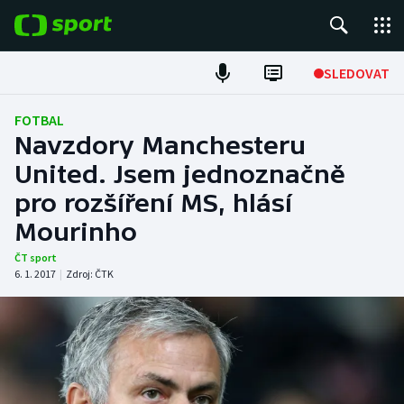
POPULÁRNÍ
SLEDOVAT
Fotbal
FOTBAL
Navzdory Manchesteru
Hokej
United. Jsem jednoznačně
pro rozšíření MS, hlásí
Tenis
Mourinho
Atletika
ČT sport
6. 1. 2017
|
Zdroj:
ČTK
Cyklistika
DALŠÍ SPORTY
Americký fotbal
NEPŘEHLÉDNĚTE