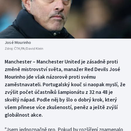
Baseball a softbal
Soutěže
Basketbal
Historické návraty
Biatlon
Aplikace ČT sport
José Mourinho
Boby a skeleton
AZ kvíz
Zdroj:
ČTK/PA/David Klein
Box
Manchester – Manchester United je zásadně proti
změně mistrovství světa, manažer Red Devils José
Curling
Mourinho jde však názorově proti svému
zaměstnavateli. Portugalský kouč si naopak myslí, že
Dostihy
zvýšit počet účastníků šampionátu z 32 na 48 je
skvělý nápad. Podle něj by šlo o dobrý krok, který
Florbal
všem přinese více zkušeností, peněz a ještě zvýší
globálnost akce.
Futsal
"Jsem jednoznačně pro. Pokud by rozšíření znamenalo
Golf