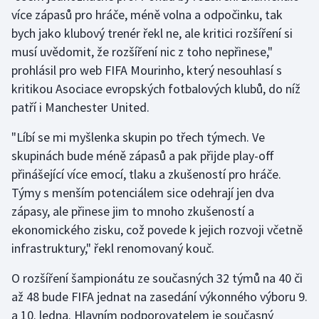
více zápasů pro hráče, méně volna a odpočinku, tak
bych jako klubový trenér řekl ne, ale kritici rozšíření si
Gymnastika
musí uvědomit, že rozšíření nic z toho nepřinese,"
Házená
prohlásil pro web FIFA Mourinho, který nesouhlasí s
kritikou Asociace evropských fotbalových klubů, do níž
Jezdectví
patří i Manchester United.
Judo
"Líbí se mi myšlenka skupin po třech týmech. Ve
skupinách bude méně zápasů a pak přijde play-off
Krasobruslení
přinášející více emocí, tlaku a zkušeností pro hráče.
Týmy s menším potenciálem sice odehrají jen dva
Lezení
zápasy, ale přinese jim to mnoho zkušeností a
ekonomického zisku, což povede k jejich rozvoji včetně
Lyže a snowboard
infrastruktury," řekl renomovaný kouč.
Moderní pětiboj
O rozšíření šampionátu ze současných 32 týmů na 40 či
až 48 bude FIFA jednat na zasedání výkonného výboru 9.
Motorsport
a 10. ledna. Hlavním podporovatelem je současný