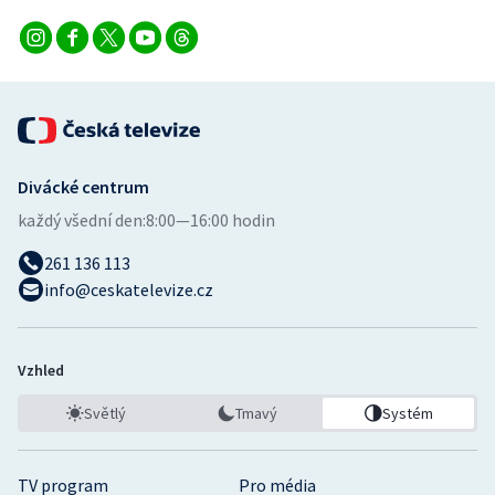
Divácké centrum
každý všední den:
8:00—16:00 hodin
261 136 113
info@ceskatelevize.cz
Vzhled
Světlý
Tmavý
Systém
TV program
Pro média