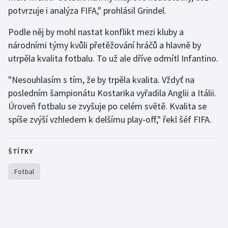
Stolní tenis
potvrzuje i analýza FIFA," prohlásil Grindel.
Podle něj by mohl nastat konflikt mezi kluby a
Triatlon
národními týmy kvůli přetěžování hráčů a hlavně by
Veslování
utrpěla kvalita fotbalu. To už ale dříve odmítl Infantino.
"Nesouhlasím s tím, že by trpěla kvalita. Vždyť na
Vodní slalom
posledním šampionátu Kostarika vyřadila Anglii a Itálii.
Volejbal
Úroveň fotbalu se zvyšuje po celém světě. Kvalita se
spíše zvýší vzhledem k delšímu play-off," řekl šéf FIFA.
Ostatní
ŠTÍTKY
Fotbal