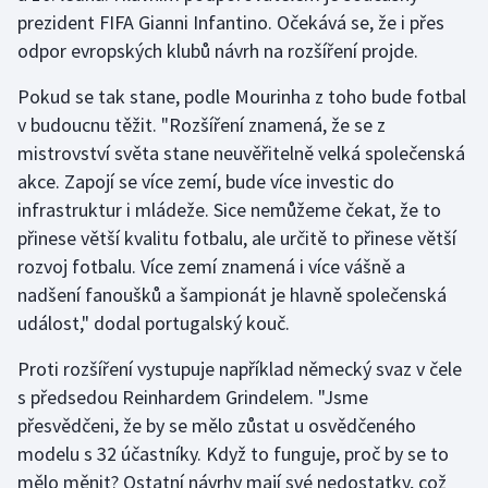
prezident FIFA Gianni Infantino. Očekává se, že i přes
Olympijské hry
odpor evropských klubů návrh na rozšíření projde.
Parasport
Pokud se tak stane, podle Mourinha z toho bude fotbal
v budoucnu těžit. "Rozšíření znamená, že se z
Plavání
mistrovství světa stane neuvěřitelně velká společenská
akce. Zapojí se více zemí, bude více investic do
Plážový volejbal
infrastruktur i mládeže. Sice nemůžeme čekat, že to
přinese větší kvalitu fotbalu, ale určitě to přinese větší
Ragby
rozvoj fotbalu. Více zemí znamená i více vášně a
nadšení fanoušků a šampionát je hlavně společenská
Rychlobruslení
událost," dodal portugalský kouč.
Rychlostní kanoistika
Proti rozšíření vystupuje například německý svaz v čele
s předsedou Reinhardem Grindelem. "Jsme
Short track
přesvědčeni, že by se mělo zůstat u osvědčeného
Sportovní střelba
modelu s 32 účastníky. Když to funguje, proč by se to
mělo měnit? Ostatní návrhy mají své nedostatky, což