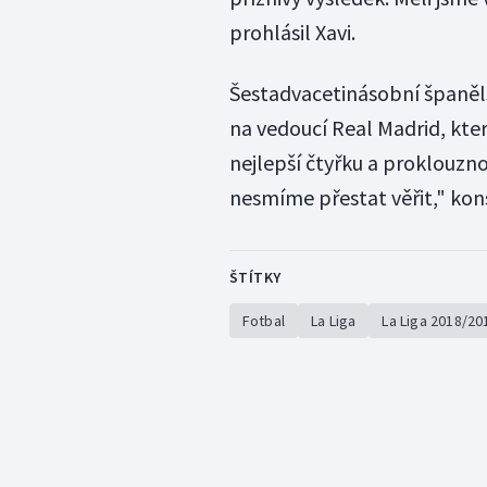
prohlásil Xavi.
Šestadvacetinásobní španělšt
na vedoucí Real Madrid, kter
nejlepší čtyřku a proklouzno
nesmíme přestat věřit," kons
ŠTÍTKY
Fotbal
La Liga
La Liga 2018/20