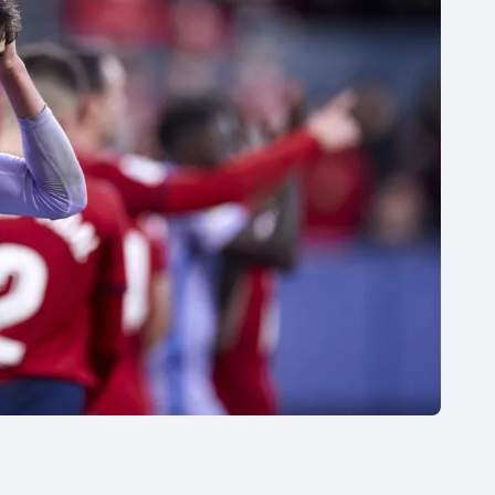
Moderní pětiboj
Triatlon
Motorsport
Veslování
Olympijské hry
Vodní slalom
Parasport
Volejbal
Plavání
Ostatní
Plážový volejbal