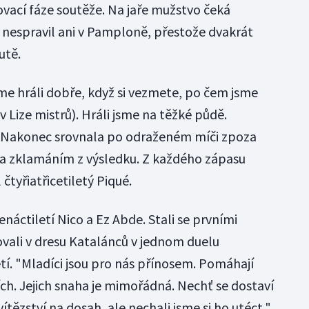
zovací fáze soutěže. Na jaře mužstvo čeká
m nespravil ani v Pamploně, přestože dvakrát
utě.
jsme hráli dobře, když si vezmete, po čem jsme
v Lize mistrů). Hráli jsme na těžké půdě.
. Nakonec srovnala po odraženém míči zpoza
 zklamáním z výsledku. Z každého zápasu
čtyřiatřicetiletý Piqué.
enáctiletí Nico a Ez Abde. Stali se prvními
rovali v dresu Katalánců v jednom duelu
tí. "Mladíci jsou pro nás přínosem. Pomáhají
ch. Jejich snaha je mimořádná. Nechť se dostaví
vítězství na dosah, ale nechali jsme si ho utéct,"