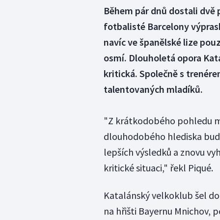
Během pár dnů dostali dvě p
fotbalisté Barcelony výprask
navíc ve španělské lize pou
osmí. Dlouholetá opora Kata
kritická. Společně s trenér
talentovaných mladíků.
"Z krátkodobého pohledu mys
dlouhodobého hlediska budo
lepších výsledků a znovu vy
kritické situaci," řekl Piqué.
Katalánský velkoklub šel do
na hřišti Bayernu Mnichov, 