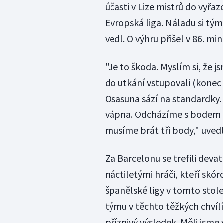
účasti v Lize mistrů do vyřa
Evropská liga. Náladu si tý
vedl. O výhru přišel v 86. min
"Je to škoda. Myslím si, že 
do utkání vstupovali (konec 
Osasuna sází na standardky
vápna. Odcházíme s bodem a
musíme brát tři body," uvedl 
Za Barcelonu se trefili devat
náctiletými hráči, kteří skó
španělské ligy v tomto stole
týmu v těchto těžkých chvílí
příznivý výsledek. Měli jsme 