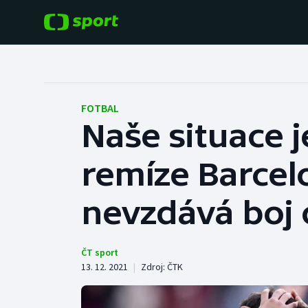
POPULÁRNÍ
DALŠÍ SPORTY
Fotbal
Americký fotbal
FOTBAL
Naše situace je
Hokej
Baseball a softbal
remíze Barcel
Tenis
Basketbal
Atletika
nevzdává boj o
Biatlon
Cyklistika
Boby a skeleton
ČT sport
13. 12. 2021
|
Zdroj:
ČTK
Box