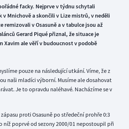
ořádné facky. Nejprve v týdnu schytali
 v Mnichově a skončili v Lize mistrů, v neděli
ze remizovali v Osasuně a v tabulce jsou až
lánců Gerard Piqué přiznal, že situace je
em Xavim ale věří v budoucnost v podobě
líme pouze na následující utkání. Víme, že z
u naši mladíci výborní. Musíme ale dosahovat
hrávat. Je to opravdu naléhavé. Nacházíme se v
 zápasu proti Osasuně po středeční prohře 0:3
po níž poprvé od sezony 2000/01 nepostoupil při