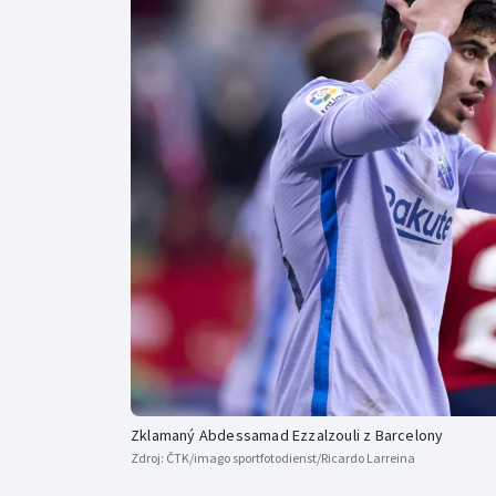
Curling
Dostihy
Florbal
Futsal
Golf
Gymnastika
Zklamaný Abdessamad Ezzalzouli z Barcelony
Zdroj:
ČTK/imago sportfotodienst/Ricardo Larreina