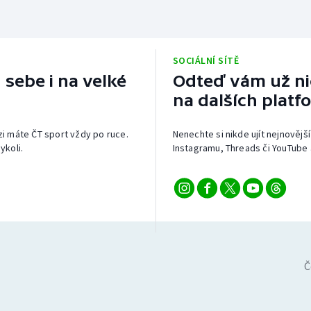
SOCIÁLNÍ SÍTĚ
 sebe i na velké
Odteď vám už nic
na dalších platf
izi máte ČT sport vždy po ruce.
Nenechte si nikde ujít nejnovější
ykoli.
Instagramu, Threads či YouTube 
Č