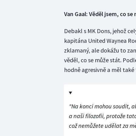
Van Gaal: Věděl jsem, co se
Debakl s MK Dons, jehož celý
kapitána United Waynea Roo
zklamaný, ale dokážu to za
věděl, co se může stát. Pod
hodně agresivně a měl také t
"Na konci mohou soudit, al
a naši filozofii, protože ta
což nemůžete udělat za mě