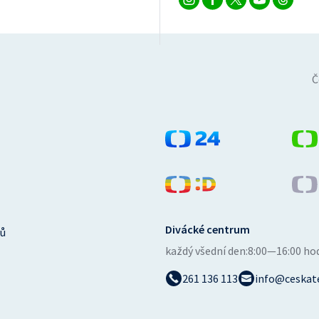
Č
Divácké centrum
ů
každý všední den:
8:00—16:00 ho
261 136 113
info@ceskate