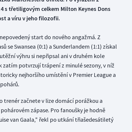
:4 s třetiligovým celkem Milton Keynes Dons
t a víru v jeho filozofii.
 nepovedený start do nového angažmá. Z
sů se Swansea (0:1) a Sunderlandem (1:1) získal
těžní výhru si nepřipsal ani v druhém kole
 zatím potvrzují trápení z minulé sezony, v níž
istoricky nejhoršího umístění v Premier League a
 pohárů.
ako trenér začnete v lize domácí porážkou a
v pohárovém zápase. Pro fanoušky je hodně
ouise van Gaala," řekl po utkání třiašedesátiletý