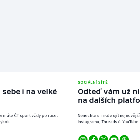
SOCIÁLNÍ SÍTĚ
 sebe i na velké
Odteď vám už nic
na dalších platf
izi máte ČT sport vždy po ruce.
Nenechte si nikde ujít nejnovější
ykoli.
Instagramu, Threads či YouTube 