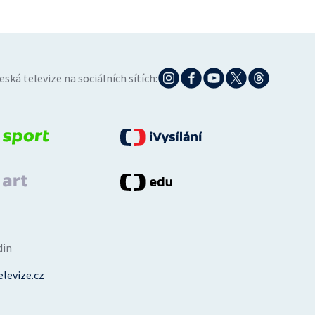
eská televize na sociálních sítích:
din
levize.cz