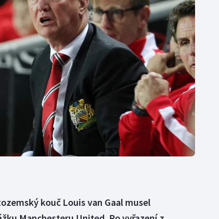
Moderní pětiboj
Triatlon
Motorsport
Veslování
Olympijské hry
Vodní slalom
Parasport
Volejbal
Plavání
Ostatní
Plážový volejbal
izozemský kouč Louis van Gaal musel
ážku Manchesteru United. Po vyřazení z