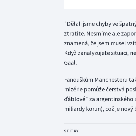
"Dělali jsme chyby ve špatný
ztratíte. Nesmíme ale zapom
znamená, že jsem musel vzít
Když zanalyzujete situaci, n
Gaal.
Fanouškům Manchesteru tak a
mizérie pomůže čerstvá posi
ďáblové" za argentinského zál
miliardy korun), což je nový 
ŠTÍTKY