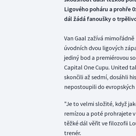
Ligového poháru a prohře 0
dál žádá fanoušky o trpělivos
Van Gaal zažívá mimořádně
úvodních dvou ligových zápa
jediný bod a premiérovou sou
Capital One Cupu. United tak
skončili až sedmí, dosáhli h
nepostoupili do evropských
"Je to velmi složité, když j
remízou a poté prohrajete 
těžké dál věřit ve filozofii L
trenér.