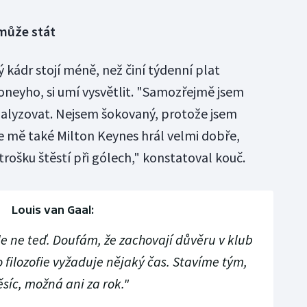
 může stát
 kádr stojí méně, než činí týdenní plat
neyho, si umí vysvětlit. "Samozřejmě jsem
nalyzovat. Nejsem šokovaný, protože jsem
le mě také Milton Keynes hrál velmi dobře,
rošku štěstí při gólech," konstatoval kouč.
Louis van Gaal:
e ne teď. Doufám, že zachovají důvěru v klub
to filozofie vyžaduje nějaký čas. Stavíme tým,
síc, možná ani za rok."