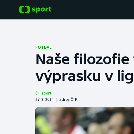
POPULÁRNÍ
DALŠÍ SPORTY
Fotbal
Americký fotbal
FOTBAL
Naše filozofie
Hokej
Baseball a softbal
výprasku v li
Tenis
Basketbal
Atletika
Biatlon
ČT sport
27. 8. 2014
|
Zdroj:
ČTK
Cyklistika
Boby a skeleton
Box