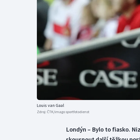
Curling
Dostihy
Florbal
Futsal
Golf
Gymnastika
Louis van Gaal
Zdroj:
ČTK/imago sportfotodienst
Londýn – Bylo to fiasko. N
skousnout další těžkou por