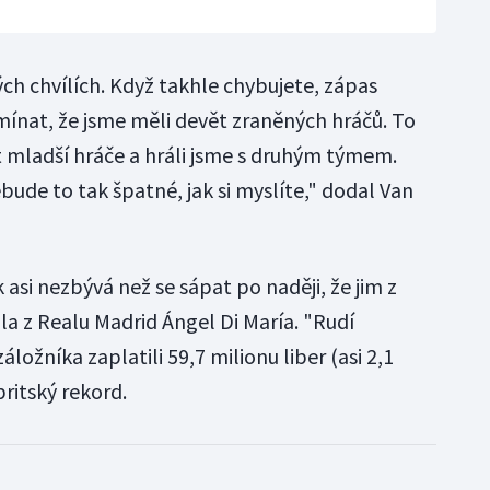
ch chvílích. Když takhle chybujete, zápas
ínat, že jsme měli devět zraněných hráčů. To
 mladší hráče a hráli jsme s druhým týmem.
ebude to tak špatné, jak si myslíte," dodal Van
si nezbývá než se sápat po naději, že jim z
la z Realu Madrid Ángel Di María. "Rudí
ožníka zaplatili 59,7 milionu liber (asi 2,1
britský rekord.