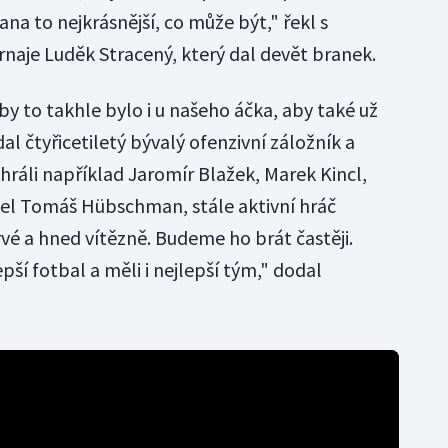
ana to nejkrásnější, co může být," řekl s
rnaje Luděk Stracený, který dal devět branek.
by to takhle bylo i u našeho áčka, aby také už
odal čtyřicetiletý bývalý ofenzivní záložník a
 hráli například Jaromír Blažek, Marek Kincl,
šel Tomáš Hübschman, stále aktivní hráč
vé a hned vítězně. Budeme ho brát častěji.
epší fotbal a měli i nejlepší tým," dodal