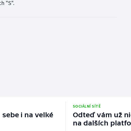
h "S".
SOCIÁLNÍ SÍTĚ
 sebe i na velké
Odteď vám už nic
na dalších platf