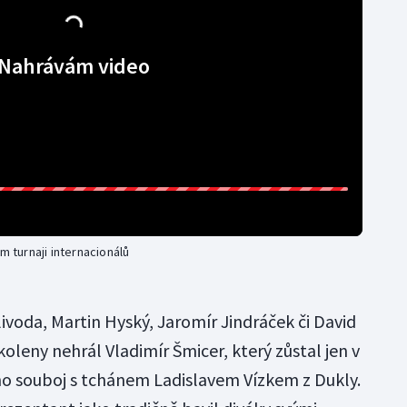
Nahrávám video
m turnaji internacionálů
livoda, Martin Hyský, Jaromír Jindráček či David
koleny nehrál Vladimír Šmicer, který zůstal jen v
eho souboj s tchánem Ladislavem Vízkem z Dukly.