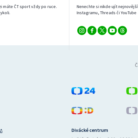
izi máte ČT sport vždy po ruce.
Nenechte si nikde ujít nejnovější
ykoli.
Instagramu, Threads či YouTube 
Č
Divácké centrum
ů