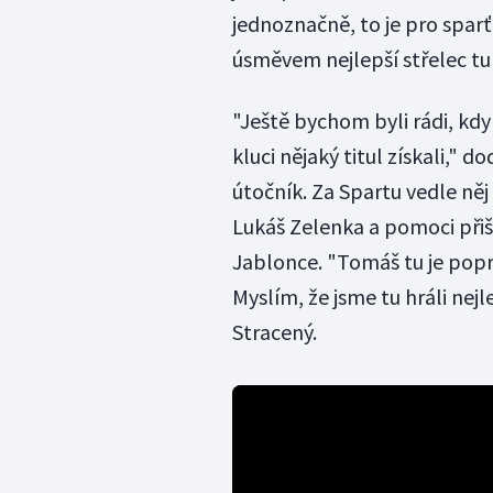
jednoznačně, to je pro sparť
úsměvem nejlepší střelec tu
"Ještě bychom byli rádi, kdy
kluci nějaký titul získali," d
útočník. Za Spartu vedle něj
Lukáš Zelenka a pomoci při
Jablonce. "Tomáš tu je popr
Myslím, že jsme tu hráli nejl
Stracený.