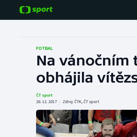
POPULÁRNÍ
DALŠÍ SPORTY
Fotbal
Americký fotbal
FOTBAL
Na vánočním t
Hokej
Baseball a softbal
obhájila vítěz
Tenis
Basketbal
Atletika
Biatlon
ČT sport
26. 12. 2017
|
Zdroj:
ČTK
,
ČT sport
Cyklistika
Boby a skeleton
Box