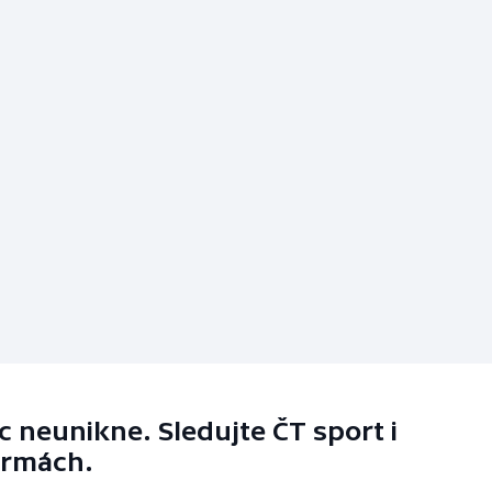
 neunikne. Sledujte ČT sport i
ormách.