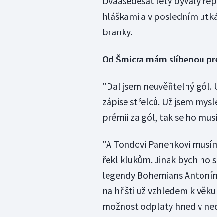
Dvaašedesátiletý bývalý rep
hláškami a v posledním utká
branky.
Od Šmicra mám slíbenou pré
"Dal jsem neuvěřitelný gól. U
zápise střelců. Už jsem mys
prémii za gól, tak se ho mus
"A Tondovi Panenkovi musím 
řekl klukům. Jinak bych ho s
legendy Bohemians Antonína P
na hřišti už vzhledem k věk
možnost odplaty hned v nedě