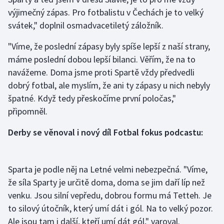
výjimečný zápas. Pro fotbalistu v Čechách je to velký
Gymnastika
svátek," doplnil osmadvacetiletý záložník.
"Víme, že poslední zápasy byly spíše lepší z naší strany,
Házená
máme poslední dobou lepší bilanci. Věřím, že na to
Jezdectví
navážeme. Doma jsme proti Spartě vždy předvedli
dobrý fotbal, ale myslím, že ani ty zápasy u nich nebyly
Judo
špatné. Když tedy přeskočíme první poločas,"
připomněl.
Krasobruslení
Derby se věnoval i nový díl Fotbal fokus podcastu:
Lezení
Lyže a snowboard
Sparta je podle něj na Letné velmi nebezpečná. "Víme,
že síla Sparty je určitě doma, doma se jim daří líp než
Moderní pětiboj
venku. Jsou silní vepředu, dobrou formu má Tetteh. Je
to silový útočník, který umí dát i gól. Na to velký pozor.
Motorsport
Ale jsou tam i další, kteří umí dát gól," varoval.