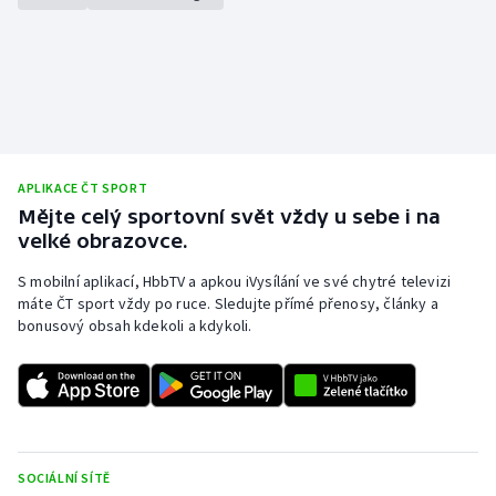
Stolní tenis
Triatlon
Veslování
Vodní slalom
APLIKACE ČT SPORT
Mějte celý sportovní svět vždy u sebe i na
Volejbal
velké obrazovce.
Ostatní
S mobilní aplikací, HbbTV a apkou iVysílání ve své chytré televizi
máte ČT sport vždy po ruce. Sledujte přímé přenosy, články a
bonusový obsah kdekoli a kdykoli.
SOCIÁLNÍ SÍTĚ