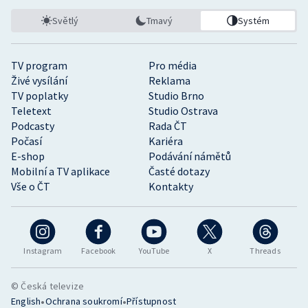
Světlý
Tmavý
Systém
TV program
Pro média
Živé vysílání
Reklama
TV poplatky
Studio Brno
Teletext
Studio Ostrava
Podcasty
Rada ČT
Počasí
Kariéra
E-shop
Podávání námětů
Mobilní a TV aplikace
Časté dotazy
Vše o ČT
Kontakty
Instagram
Facebook
YouTube
X
Threads
© Česká televize
•
•
English
Ochrana soukromí
Přístupnost