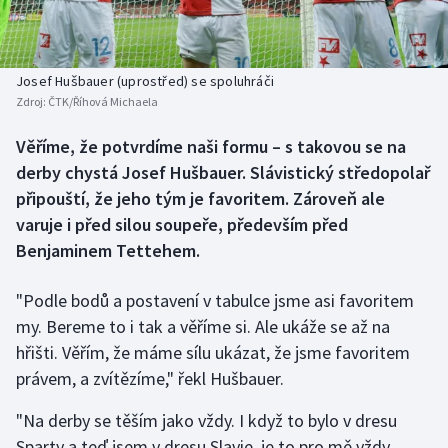
Baseball a softbal
Soutěže
Basketbal
Historické návraty
Josef Hušbauer (uprostřed) se spoluhráči
Zdroj:
ČTK/Říhová Michaela
Biatlon
Aplikace ČT sport
Věříme, že potvrdíme naši formu – s takovou se na
Boby a skeleton
AZ kvíz
derby chystá Josef Hušbauer. Slávistický středopolař
připouští, že jeho tým je favoritem. Zároveň ale
Box
varuje i před silou soupeře, především před
Benjaminem Tettehem.
Curling
"Podle bodů a postavení v tabulce jsme asi favoritem
Dostihy
my. Bereme to i tak a věříme si. Ale ukáže se až na
Florbal
hřišti. Věřím, že máme sílu ukázat, že jsme favoritem
právem, a zvítězíme," řekl Hušbauer.
Futsal
"Na derby se těším jako vždy. I když to bylo v dresu
Sparty a teď jsem v dresu Slavie, je to pro mě vždy
Golf