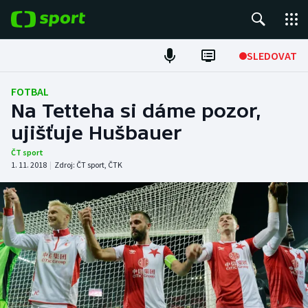
POPULÁRNÍ
SLEDOVAT
Fotbal
FOTBAL
Na Tetteha si dáme pozor,
Hokej
ujišťuje Hušbauer
Tenis
ČT sport
1. 11. 2018
|
Zdroj:
ČT sport
,
ČTK
Atletika
Cyklistika
DALŠÍ SPORTY
Americký fotbal
NEPŘEHLÉDNĚTE