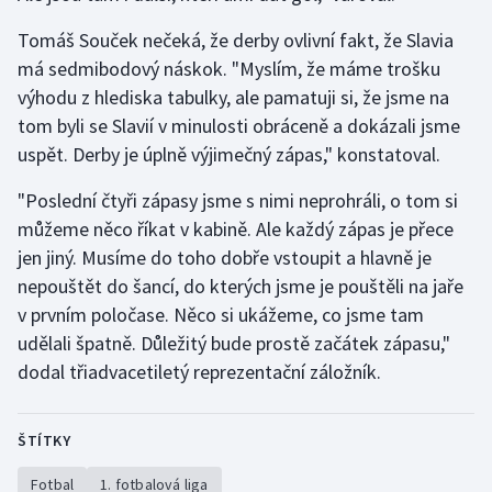
Olympijské hry
Tomáš Souček nečeká, že derby ovlivní fakt, že Slavia
má sedmibodový náskok. "Myslím, že máme trošku
Parasport
výhodu z hlediska tabulky, ale pamatuji si, že jsme na
tom byli se Slavií v minulosti obráceně a dokázali jsme
Plavání
uspět. Derby je úplně výjimečný zápas," konstatoval.
Plážový volejbal
"Poslední čtyři zápasy jsme s nimi neprohráli, o tom si
můžeme něco říkat v kabině. Ale každý zápas je přece
Ragby
jen jiný. Musíme do toho dobře vstoupit a hlavně je
nepouštět do šancí, do kterých jsme je pouštěli na jaře
Rychlobruslení
v prvním poločase. Něco si ukážeme, co jsme tam
udělali špatně. Důležitý bude prostě začátek zápasu,"
Rychlostní kanoistika
dodal třiadvacetiletý reprezentační záložník.
Short track
ŠTÍTKY
Sportovní střelba
Fotbal
1. fotbalová liga