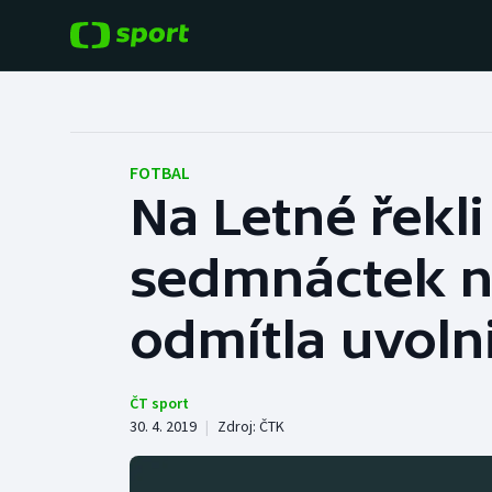
POPULÁRNÍ
DALŠÍ SPORTY
Fotbal
Americký fotbal
FOTBAL
Na Letné řekli
Hokej
Baseball a softbal
sedmnáctek n
Tenis
Basketbal
Atletika
odmítla uvoln
Biatlon
Cyklistika
Boby a skeleton
ČT sport
30. 4. 2019
|
Zdroj:
ČTK
Box