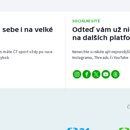
SOCIÁLNÍ SÍTĚ
 sebe i na velké
Odteď vám už nic
na dalších platf
izi máte ČT sport vždy po ruce.
Nenechte si nikde ujít nejnovější
ykoli.
Instagramu, Threads či YouTube 
Č