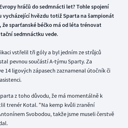
Evropy hráčů do sedmnácti let? Tohle spojení
u vycházející hvězdu totiž Sparta na šampionát
e, že sparťanské béčko má od léta trénovat
entační sedmnáctku vede.
kaci vstřelil tři góly a byl jedním ze strůjců
 stal pevnou součástí A-týmu Sparty. Za
ve 14 ligových zápasech zaznamenal útočník či
asistenci.
Sparta z toho důvodu, že má momentálně k
tlil trenér Kotal. "Na kemp kvůli zranění
 s Antonínem Svobodou, takže jsme museli čerstvě
dal.