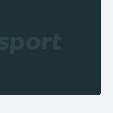
Moderní pětiboj
Triatlon
Motorsport
Veslování
Olympijské hry
Vodní slalom
Parasport
Volejbal
Plavání
Ostatní
Plážový volejbal