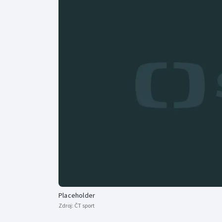
Curling
Dostihy
Florbal
Futsal
Golf
Gymnastika
Placeholder
Zdroj:
ČT sport