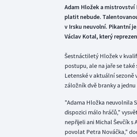
Adam Hložek a mistrovství 
platit nebude. Talentovano
v Irsku neuvolní. Pikantní j
Václav Kotal, který reprez
Šestnáctiletý Hložek v kvalifi
postupu, ale na jaře se také
Letenské v aktuální sezoně 
záložník dvě branky a jednu 
"Adama Hložka neuvolnila 
dispozici málo hráčů," vysvě
nepřijeli ani Michal Ševčík
povolat Petra Nováčka," do