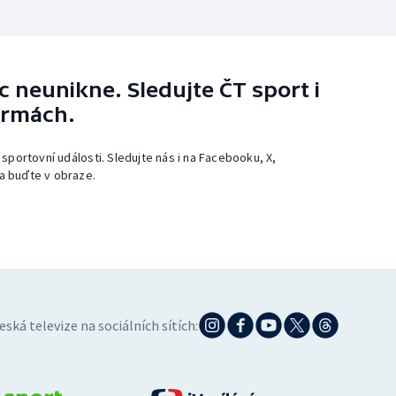
 neunikne. Sledujte ČT sport i
ormách.
 sportovní události. Sledujte nás i na Facebooku, X,
a buďte v obraze.
eská televize na sociálních sítích: