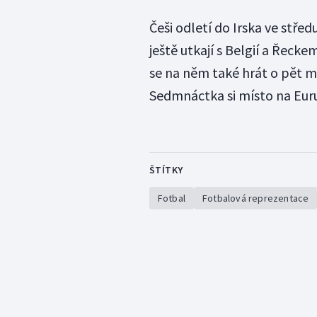
Češi odletí do Irska ve stře
ještě utkají s Belgií a Řecke
se na něm také hrát o pět m
Sedmnáctka si místo na Euru
ŠTÍTKY
Fotbal
Fotbalová reprezentace