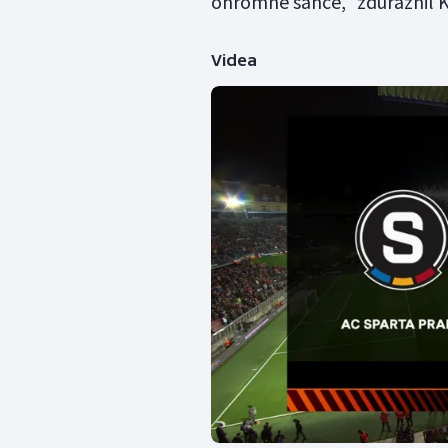
ohromné šance," zdůraznil 
Videa