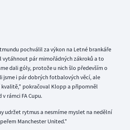
tmundu pochválil za výkon na Letné brankáře
l vytáhnout pár mimořádných zákroků a to
me dali góly, protože u nich šlo především o
li jsme i pár dobrých fotbalových věcí, ale
í kvalitě," pokračoval Klopp a připomněl
d v rámci FA Cupu.
ny udržet rytmus a nesmíme myslet na nedělní
soupeřem Manchester United."