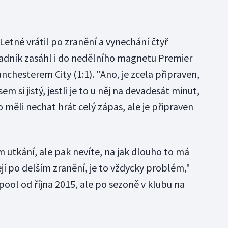
Letné vrátil po zranění a vynechání čtyř
adník zasáhl i do nedělního magnetu Premier
chesterem City (1:1). "Ano, je zcela připraven,
m si jistý, jestli je to u něj na devadesát minut,
o měli nechat hrát celý zápas, ale je připraven
m utkání, ale pak nevíte, na jak dlouho to má
ejí po delším zranění, je to vždycky problém,"
pool od října 2015, ale po sezoně v klubu na