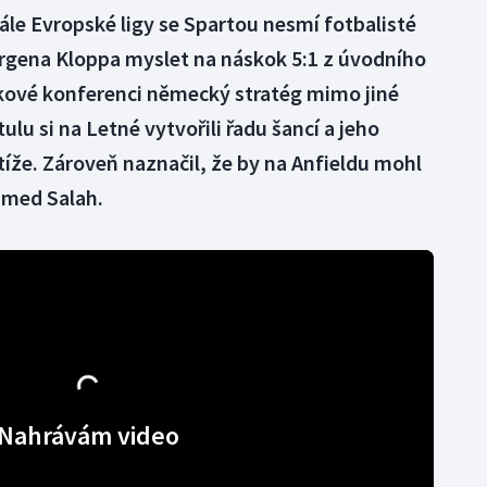
ále Evropské ligy se Spartou nesmí fotbalisté
ürgena Kloppa myslet na náskok 5:1 z úvodního
kové konferenci německý stratég mimo jiné
ulu si na Letné vytvořili řadu šancí a jeho
íže. Zároveň naznačil, že by na Anfieldu mohl
amed Salah.
Nahrávám video