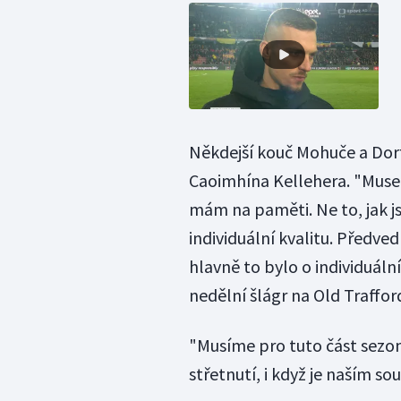
Někdejší kouč Mohuče a Dor
Caoimhína Kellehera. "Muse
mám na paměti. Ne to, jak js
individuální kvalitu. Předved
hlavně to bylo o individuáln
nedělní šlágr na Old Traffor
"Musíme pro tuto část sezo
střetnutí, i když je naším 