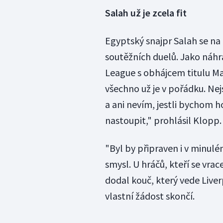
Salah už je zcela fit
Egyptský snajpr Salah se na 
soutěžních duelů. Jako náhr
League s obhájcem titulu Man
všechno už je v pořádku. Nejse
a ani nevím, jestli bychom h
nastoupit," prohlásil Klopp.
"Byl by připraven i v minulé
smysl. U hráčů, kteří se vrac
dodal kouč, který vede Liver
vlastní žádost skončí.