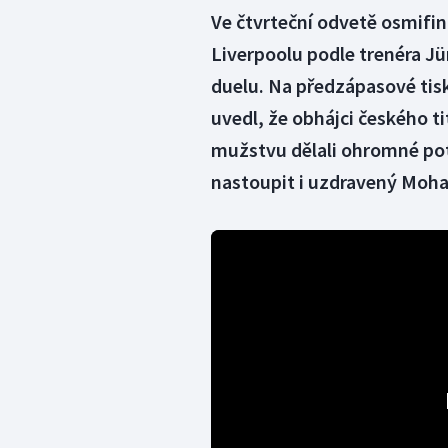
Ve čtvrteční odvetě osmifin
Liverpoolu podle trenéra J
duelu. Na předzápasové tis
uvedl, že obhájci českého tit
mužstvu dělali ohromné pot
nastoupit i uzdravený Moh