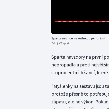
Sparta nechce na Anfieldu jen bránit
Zdroj:
ČT sport
Sparta navzdory na první p
nepropadla a proti největší
stoprocentních šancí, které 
"Myšlenky na sestavu jsou ta
protože přesně to potřebuj
zápasu, ale ne výkon. Poku