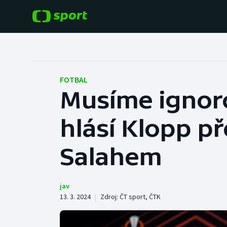
POPULÁRNÍ
DALŠÍ SPORTY
Fotbal
Americký fotbal
FOTBAL
Musíme ignoro
Hokej
Baseball a softbal
hlásí Klopp p
Tenis
Basketbal
Atletika
Salahem
Biatlon
Cyklistika
Boby a skeleton
jav
13. 3. 2024
|
Zdroj:
ČT sport
,
ČTK
Box