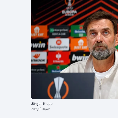
Curling
Dostihy
Florbal
Futsal
Golf
Gymnastika
Jürgen Klopp
Zdroj:
ČTK/AP