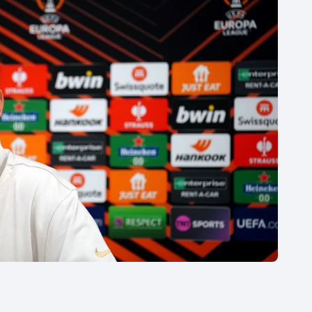
Moderní pětiboj
Triatlon
Motorsport
Veslování
Olympijské hry
Vodní slalom
Parasport
Volejbal
Plavání
Ostatní
Plážový volejbal