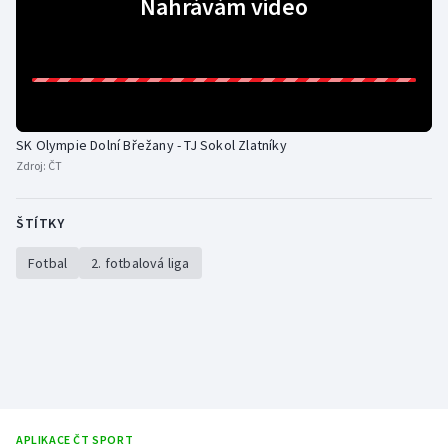
Nahrávám video
Gymnastika
Házená
Jezdectví
SK Olympie Dolní Břežany - TJ Sokol Zlatníky
Zdroj:
ČT
Judo
ŠTÍTKY
Krasobruslení
Fotbal
2. fotbalová liga
Lezení
Lyže a snowboard
Moderní pětiboj
Motorsport
APLIKACE ČT SPORT