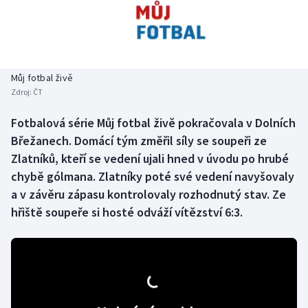
Baseball a softbal
Soutěže
Basketbal
Historické návraty
Biatlon
Aplikace ČT sport
Můj fotbal živě
Zdroj:
ČT
Boby a skeleton
AZ kvíz
Fotbalová série Můj fotbal živě pokračovala v Dolních
Břežanech. Domácí tým změřil síly se soupeři ze
Box
Zlatníků, kteří se vedení ujali hned v úvodu po hrubé
Curling
chybě gólmana. Zlatníky poté své vedení navyšovaly
a v závěru zápasu kontrolovaly rozhodnutý stav. Ze
Dostihy
hřiště soupeře si hosté odváží vítězství 6:3.
Florbal
Futsal
Golf