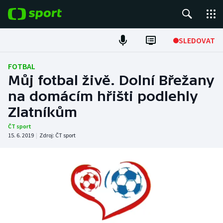
POPULÁRNÍ
SLEDOVAT
Fotbal
FOTBAL
Můj fotbal živě. Dolní Břežany
Hokej
na domácím hřišti podlehly
Zlatníkům
Tenis
ČT sport
Atletika
15. 6. 2019
|
Zdroj:
ČT sport
Cyklistika
DALŠÍ SPORTY
Americký fotbal
NEPŘEHLÉDNĚTE