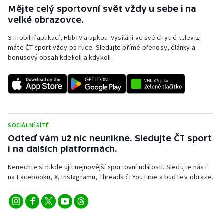
Mějte celý sportovní svět vždy u sebe i na
Olympijské hry
velké obrazovce.
S mobilní aplikací, HbbTV a apkou iVysílání ve své chytré televizi
Parasport
máte ČT sport vždy po ruce. Sledujte přímé přenosy, články a
bonusový obsah kdekoli a kdykoli.
Plavání
Plážový volejbal
Ragby
SOCIÁLNÍ SÍTĚ
Rychlobruslení
Odteď vám už nic neunikne. Sledujte ČT sport
i na dalších platformách.
Rychlostní kanoistika
Nenechte si nikde ujít nejnovější sportovní události. Sledujte nás i
na Facebooku, X, Instagramu, Threads či YouTube a buďte v obraze.
Short track
Sportovní střelba