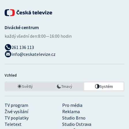
Stolní tenis
Triatlon
Divácké centrum
Veslování
každý všední den:
8:00—16:00 hodin
Vodní slalom
261 136 113
info@ceskatelevize.cz
Volejbal
Ostatní
Vzhled
Světlý
Tmavý
Systém
TV program
Pro média
Živé vysílání
Reklama
TV poplatky
Studio Brno
Teletext
Studio Ostrava