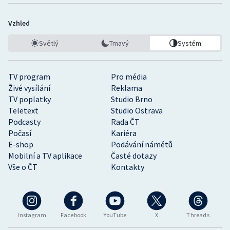
Vzhled
Světlý
Tmavý
Systém
TV program
Pro média
Živé vysílání
Reklama
TV poplatky
Studio Brno
Teletext
Studio Ostrava
Podcasty
Rada ČT
Počasí
Kariéra
E-shop
Podávání námětů
Mobilní a TV aplikace
Časté dotazy
Vše o ČT
Kontakty
Instagram
Facebook
YouTube
X
Threads