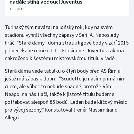
nadále stíhá vedoucí Juventus
Olympijské hry
7. 1. 2017
Parasport
Turínský tým navázal na loňský rok, kdy na svém
stadionu vyhrál všechny zápasy v Serii A. Naposledy
Plavání
hráči "Staré dámy" doma ztratili ligové body v září 2015
při nečekané remíze 1:1 s Frosinone. Juventus tak má
Plážový volejbal
nakročeno k šestému mistrovskému titulu v řadě.
Ragby
Stará dáma vede tabulku o čtyři body před AS Řím a
ještě má zápas k dobru. "Scudetto je naším primárním
Rychlobruslení
cílem, ale vůbec to nebude snadné, protože Řím i
Neapol na nás tlačí, takže k jistotě titulu budeme
Rychlostní kanoistika
potřebovat alespoň 85 bodů. Leden bude klíčový měsíc
pro vývoj sezony," konstatoval trenér Massimiliano
Short track
Allegri.
Sportovní střelba