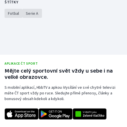
ŠTÍTKY
Stolní tenis
Fotbal
Serie A
Triatlon
Veslování
Vodní slalom
Volejbal
APLIKACE ČT SPORT
Mějte celý sportovní svět vždy u sebe i na
Ostatní
velké obrazovce.
S mobilní aplikací, HbbTV a apkou iVysílání ve své chytré televizi
máte ČT sport vždy po ruce. Sledujte přímé přenosy, články a
bonusový obsah kdekoli a kdykoli.