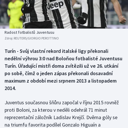
Baseball a softbal
Soutěže
Basketbal
Historické návraty
Biatlon
Aplikace ČT sport
Radost fotbalistů Juventusu
Zdroj:
REUTERS/GIORGIO PEROTTINO
Boby a skeleton
AZ kvíz
Turín - Svůj vlastní rekord italské ligy překonali
nedělní výhrou 3:0 nad Boloňou fotbalisté Juventusu
Box
Turín. Úřadující mistři doma zvítězili už ve 26. utkání
Curling
po sobě, čímž o jeden zápas překonali dosavadní
maximum z období mezi srpnem 2013 a listopadem
Dostihy
2014.
Florbal
Juventus současnou šňůru započal v říjnu 2015 rovněž
proti Boloni, za kterou v neděli odehrál 71 minut
Futsal
reprezentační záložník Ladislav Krejčí. Dvěma góly se
na triumfu favorita podílel Gonzalo Higuaín a
Golf