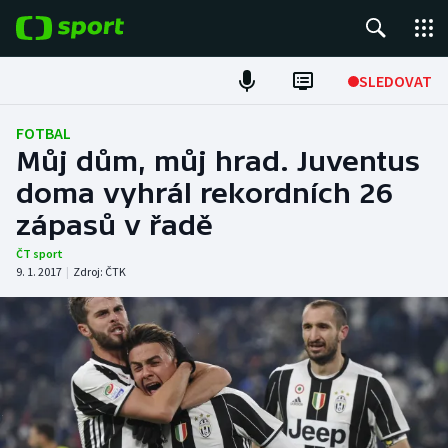
POPULÁRNÍ
SLEDOVAT
Fotbal
FOTBAL
Můj dům, můj hrad. Juventus
Hokej
doma vyhrál rekordních 26
zápasů v řadě
Tenis
ČT sport
Atletika
9. 1. 2017
|
Zdroj:
ČTK
Cyklistika
DALŠÍ SPORTY
Americký fotbal
NEPŘEHLÉDNĚTE