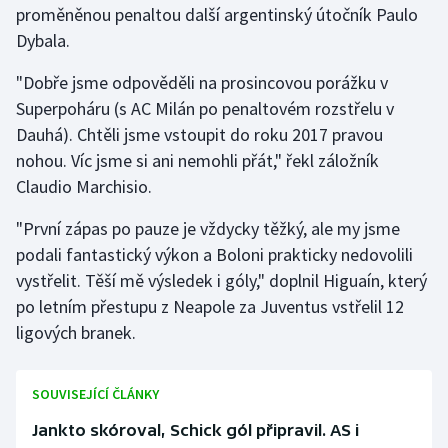
proměněnou penaltou další argentinský útočník Paulo
Dybala.
Gymnastika
"Dobře jsme odpověděli na prosincovou porážku v
Házená
Superpoháru (s AC Milán po penaltovém rozstřelu v
Dauhá). Chtěli jsme vstoupit do roku 2017 pravou
Jezdectví
nohou. Víc jsme si ani nemohli přát," řekl záložník
Claudio Marchisio.
Judo
"První zápas po pauze je vždycky těžký, ale my jsme
Krasobruslení
podali fantastický výkon a Boloni prakticky nedovolili
vystřelit. Těší mě výsledek i góly," doplnil Higuaín, který
Lezení
po letním přestupu z Neapole za Juventus vstřelil 12
ligových branek.
Lyže a snowboard
Moderní pětiboj
SOUVISEJÍCÍ ČLÁNKY
Motorsport
Jankto skóroval, Schick gól připravil. AS i