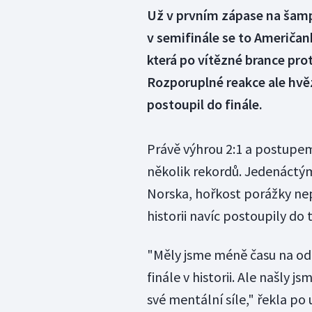
Už v prvním zápase na šam
v semifinále se to Američa
která po vítězné brance proti
Rozporuplné reakce ale hvěz
postoupil do finále.
Právě výhrou 2:1 a postupe
několik rekordů. Jedenáctým
Norska, hořkost porážky nep
historii navíc postoupily do 
"Měly jsme méně času na odp
finále v historii. Ale našly
své mentální síle," řekla po 