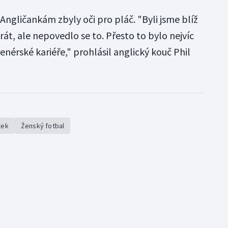
Angličankám zbyly oči pro pláč. "Byli jsme blíž
yhrát, ale nepovedlo se to. Přesto to bylo nejvíc
enérské kariéře," prohlásil anglický kouč Phil
tek
Ženský fotbal