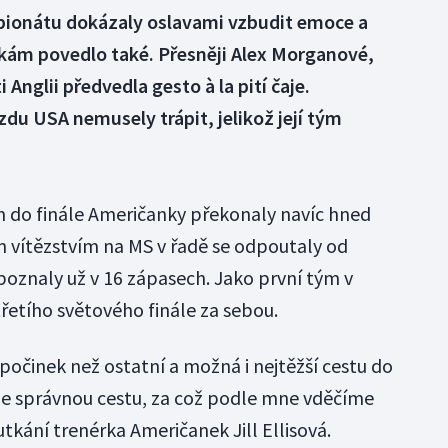
pionátu dokázaly oslavami vzbudit emoce a
nkám povedlo také. Přesněji Alex Morganové,
 Anglii předvedla gesto à la pití čaje.
du USA nemusely trápit, jelikož její tým
m do finále Američanky překonaly navíc hned
 vítězstvím na MS v řadě se odpoutaly od
oznaly už v 16 zápasech. Jako první tým v
třetího světového finále za sebou.
očinek než ostatní a možná i nejtěžší cestu do
 jsme správnou cestu, za což podle mne vděčíme
utkání trenérka Američanek Jill Ellisová.