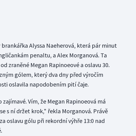
y brankářka Alyssa Naeherová, která pár minut
gličankám penaltu, a Alex Morganová. Ta
 od zraněné Megan Rapinoeové a oslavu 30.
ězným gólem, který dva dny před výročím
sti oslavila napodobením pití čaje.
lo zajímavé. Vím, že Megan Rapinoeová má
 se s ní držet krok," řekla Morganová. Právě
za oslavu gólu při rekordní výhře 13:0 nad
.