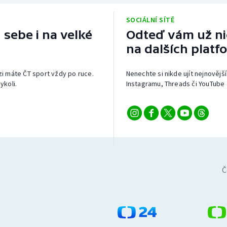
SOCIÁLNÍ SÍTĚ
 sebe i na velké
Odteď vám už nic
na dalších platf
izi máte ČT sport vždy po ruce.
Nenechte si nikde ujít nejnovější
ykoli.
Instagramu, Threads či YouTube 
Č