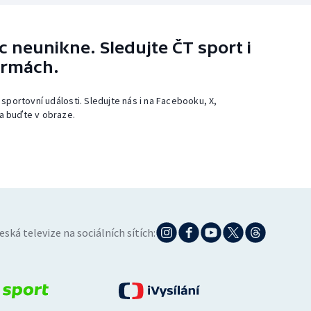
 neunikne. Sledujte ČT sport i
ormách.
 sportovní události. Sledujte nás i na Facebooku, X,
a buďte v obraze.
eská televize na sociálních sítích: