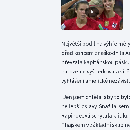
Největší podíl na výhře měl
před koncem zneškodnila An
převzala kapitánskou pásku
narozenin vyšperkovala vít
vyhlášení americké nezávislo
"Jen jsem chtěla, aby to by
nejlepší oslavy. Snažila jsem
Rapinoeová schytala kritiku 
Thajskem v základní skupině