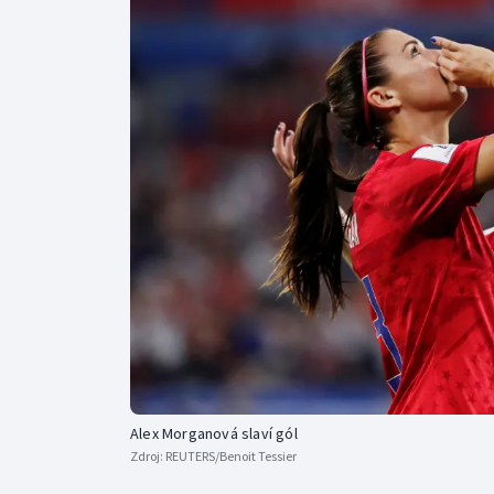
Curling
Dostihy
Florbal
Futsal
Golf
Gymnastika
Alex Morganová slaví gól
Zdroj:
REUTERS/Benoit Tessier