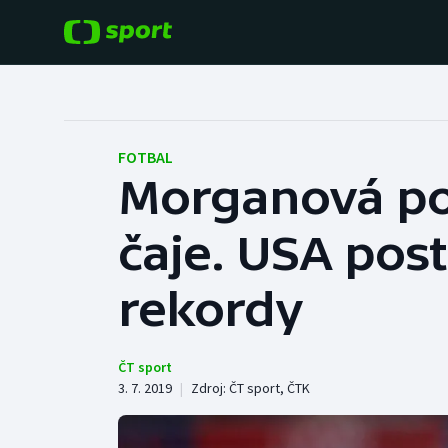
POPULÁRNÍ
DALŠÍ SPORTY
Fotbal
Americký fotbal
FOTBAL
Morganová pod
Hokej
Baseball a softbal
čaje. USA pos
Tenis
Basketbal
Atletika
rekordy
Biatlon
Cyklistika
Boby a skeleton
ČT sport
3. 7. 2019
|
Zdroj:
ČT sport
,
ČTK
Box