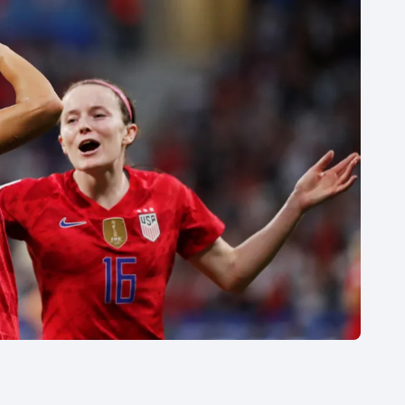
Moderní pětiboj
Triatlon
Motorsport
Veslování
Olympijské hry
Vodní slalom
Parasport
Volejbal
Plavání
Ostatní
Plážový volejbal