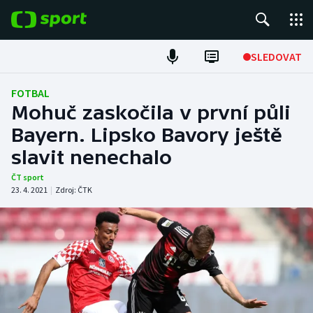
POPULÁRNÍ
SLEDOVAT
Fotbal
FOTBAL
Mohuč zaskočila v první půli
Hokej
Bayern. Lipsko Bavory ještě
slavit nenechalo
Tenis
ČT sport
Atletika
23. 4. 2021
|
Zdroj:
ČTK
Cyklistika
DALŠÍ SPORTY
Americký fotbal
NEPŘEHLÉDNĚTE