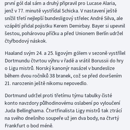
první gól dal sám a druhý připravil pro Lucase Alaria,
jenž v 77. minutě vystřídal Schicka. V nastavení ještě
snížil třetí nejlepší bundesligový střelec André Silva, ale
vzápětí přidal pojistku Kerem Demirbay. Bayer si upevnil
šestou, pohárovou příčku a před Unionem Berlín udržel
čtyřbodový náskok.
Haaland svým 24. a 25. ligovým gólem v sezoně vystřílel
Dortmundu čtvrtou výhru v řadě a vrátil Borussii do hry
o Ligu mistrů. Norský kanonýr nasázel v bundeslize
během dvou ročníků 38 branek, což se před dovršením
21. narozenin ještě nikomu nepovedlo.
Dortmund udržel proti třetímu týmu tabulky čisté
konto navzdory půlhodinovému oslabení po vyloučení
Juda Bellinghama. Čtvrtfinalista Ligy mistrů tak ztrácí
na svého dnešního soupeře už jen dva body, na čtvrtý
Frankfurt o bod méně.