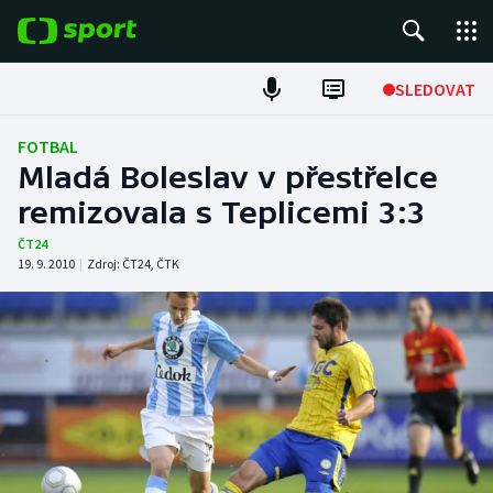
POPULÁRNÍ
SLEDOVAT
Fotbal
FOTBAL
Mladá Boleslav v přestřelce
Hokej
remizovala s Teplicemi 3:3
Tenis
ČT24
19. 9. 2010
|
Zdroj:
ČT24
,
ČTK
Atletika
Cyklistika
DALŠÍ SPORTY
Americký fotbal
NEPŘEHLÉDNĚTE