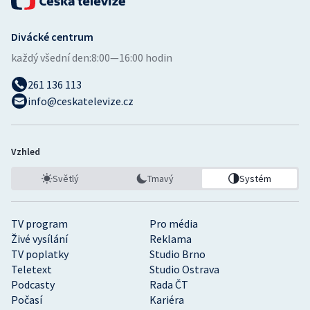
Divácké centrum
každý všední den:
8:00—16:00 hodin
261 136 113
info@ceskatelevize.cz
Vzhled
Světlý
Tmavý
Systém
TV program
Pro média
Živé vysílání
Reklama
TV poplatky
Studio Brno
Teletext
Studio Ostrava
Podcasty
Rada ČT
Počasí
Kariéra