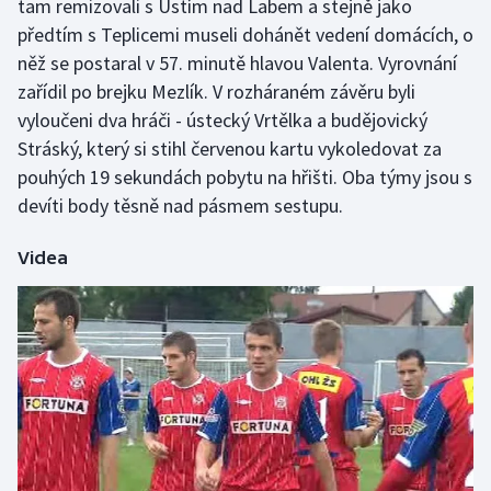
tam remizovali s Ústím nad Labem a stejně jako
Stolní tenis
předtím s Teplicemi museli dohánět vedení domácích, o
něž se postaral v 57. minutě hlavou Valenta. Vyrovnání
Triatlon
zařídil po brejku Mezlík. V rozháraném závěru byli
vyloučeni dva hráči - ústecký Vrtělka a budějovický
Veslování
Stráský, který si stihl červenou kartu vykoledovat za
Vodní slalom
pouhých 19 sekundách pobytu na hřišti. Oba týmy jsou s
devíti body těsně nad pásmem sestupu.
Volejbal
Videa
Ostatní