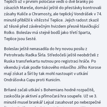
Tepličtí už v prvním poločase vedli o dvě branky po
zásazích Mareše, domácí ještě do přestávky kontrovali
Gymnastika
zásahy Kuliče a Chramosty, ale teplický Vondrášek v 74.
minutě přiblížil k vítězství Teplice. Jejich radost zkazil
Házená
až těsně před závěrečným hvizdem přesně hlavičkující
Rolko. Boleslav má stejně bodů jako třetí Sparta,
Jezdectví
Teplice jsou šesté.
Judo
Boleslav ještě nenasadila do hry novou posilu z
Petrohradu Radka Šírla. Středočeši ještě neobdrželi z
Krasobruslení
Ruska transferkartu nutnou pro registraci hráče. Po
víkendu ji však podle tiskového mluvčího Jiřího Korose
Lezení
mají získat a Šírl by tak mohl nastoupit v utkání
Ondrášovka Cupu proti Kunicím.
Lyže a snowboard
Brňané začali utkání s Bohemians hodně rozpačitě,
Moderní pětiboj
zaskočila je aktivní a přímočará hra soupeře. Už ve 3.
minutě musel brankář Lejsal zasahovat po nebezpečné
Motorsport