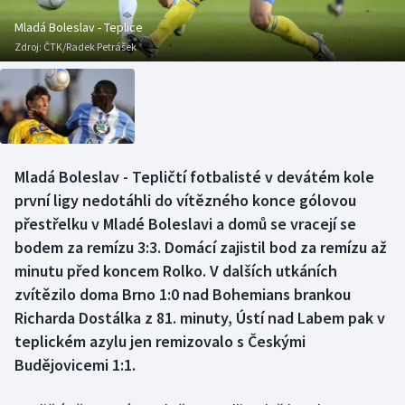
Baseball a softbal
Soutěže
Mladá Boleslav - Teplice
Zdroj:
ČTK/Radek Petrášek
Basketbal
Historické návraty
Biatlon
Aplikace ČT sport
Boby a skeleton
AZ kvíz
Mladá Boleslav - Tepličtí fotbalisté v devátém kole
Box
první ligy nedotáhli do vítězného konce gólovou
přestřelku v Mladé Boleslavi a domů se vracejí se
Curling
bodem za remízu 3:3. Domácí zajistil bod za remízu až
minutu před koncem Rolko. V dalších utkáních
Dostihy
zvítězilo doma Brno 1:0 nad Bohemians brankou
Florbal
Richarda Dostálka z 81. minuty, Ústí nad Labem pak v
teplickém azylu jen remizovalo s Českými
Futsal
Budějovicemi 1:1.
Golf