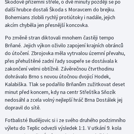
Škodově přízemní střele, o dvě minuty později se po
Olympijské hry
další hrubce dostali Škoda s Moravcem do brejku.
Bohemians zlobili rychlý protiútoky i nadále, jejich
Parasport
akcím chyběla jen přesnější koncovka.
Po změně stran diktovali mnohem častěji tempo
Plavání
Brňané. Jejich výkon oživilo zapojení krajních obránců
Plážový volejbal
do útočení. Zbrojovka měla vytrvalou územní převahu,
přes přehuštěné zadní řady soupeře se dostávala k
Ragby
zakončení velmi obtížně. Závěrečnou čtvrthodinu
dohrávalo Brno s novou útočnou dvojicí Hodek,
Rychlobruslení
Kalabiška. Tlak se podařilo Brňanům zužitkovat deset
minut před koncem, kdy na centr Střeštíka Sňozík
Rychlostní kanoistika
nedosáhl a zcela volný nejlepší hráč Brna Dostálek jej
dopravil do sítě.
Short track
Fotbalisté Budějovic si i ze svého druhého podzimního
Sportovní střelba
výletu do Teplic odvezli výsledek 1:1. V utkání 9. kola