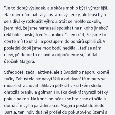
"Je to dobrý výsledek, ale skóre mohlo být i výraznější.
Gymnastika
Nakonec nám nahrály i ostatní výsledky, ale lepší bylo
se s diváky rozloučit výhrou. Stát se mohlo cokoliv,
Házená
jsem rád, že jsme nemuseli spoléhat na nikoho jiného,"
řekl boleslavský trenér Jarolím. "Jsem rád, že jsme to
Jezdectví
čtvrté místo uhráli a postupem do pohárů splnili cíl. V
poslední době jsme moc bodů nedělali, teď se nám
Judo
uleví, půjdeme to oslavit a odpočineme si," přidal
útočník Magera.
Krasobruslení
Středočeši začali aktivně, ale z úvodního náporu kromě
Lezení
tyčky Zahustela nic nevytěžili a od dvacáté minuty se
museli strachovat. Jihlava pětkrát v krátkém sledu
Lyže a snowboard
ohrozila branku a gólman Hruška dvakrát vyrazil těžký
Moderní pětiboj
pokus na roh. Na konci poločasu se hra zase otočila a
domácím vyšla parádní akce. Magera poslal dopředu
Motorsport
Bartla, ten individuálně prošel do pokutového území a