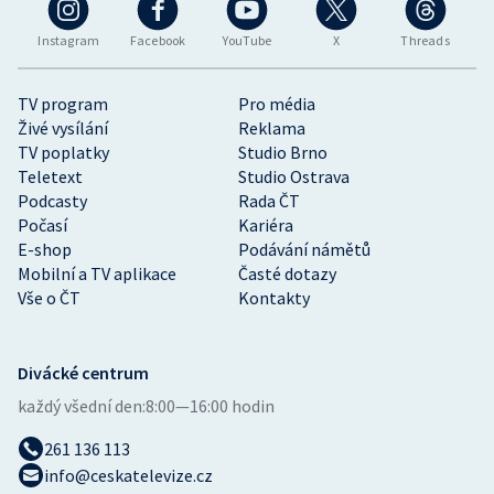
Instagram
Facebook
YouTube
X
Threads
TV program
Pro média
Živé vysílání
Reklama
TV poplatky
Studio Brno
Teletext
Studio Ostrava
Podcasty
Rada ČT
Počasí
Kariéra
E-shop
Podávání námětů
Mobilní a TV aplikace
Časté dotazy
Vše o ČT
Kontakty
Divácké centrum
každý všední den:
8:00—16:00 hodin
261 136 113
info@ceskatelevize.cz