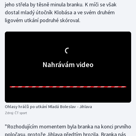
jeho střela by těsně minula branku. K míči se však
Olympijské hry
dostal mladý útočník Klobása a ve svém druhém
ligovém utkání podruhé skóroval.
Parasport
Plavání
Plážový volejbal
Nahrávám video
Ragby
Rychlobruslení
Rychlostní kanoistika
Ohlasy hráčů po utkání Mladá Boleslav - Jihlava
Short track
Zdroj:
ČT sport
Sportovní střelba
"Rozhodujícím momentem byla branka na konci prvního
poločasu, protože Jihlava předtím hrozila. Branka nás