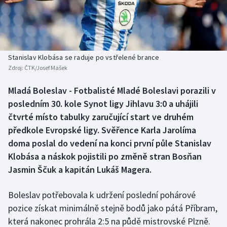
Baseball a softbal
Soutěže
Basketbal
Historické návraty
Biatlon
Aplikace ČT sport
Stanislav Klobása se raduje po vstřelené brance
Zdroj:
ČTK/Josef Mašek
Boby a skeleton
AZ kvíz
Mladá Boleslav - Fotbalisté Mladé Boleslavi porazili v
posledním 30. kole Synot ligy Jihlavu 3:0 a uhájili
Box
čtvrté místo tabulky zaručující start ve druhém
Curling
předkole Evropské ligy. Svěřence Karla Jarolíma
doma poslal do vedení na konci první půle Stanislav
Dostihy
Klobása a náskok pojistili po změně stran Bosňan
Jasmin Ščuk a kapitán Lukáš Magera.
Florbal
Boleslav potřebovala k udržení poslední pohárové
Futsal
pozice získat minimálně stejně bodů jako pátá Příbram,
která nakonec prohrála 2:5 na půdě mistrovské Plzně.
Golf