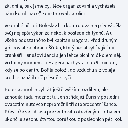
Stolní tenis
zklidnila, pak jsme byli lépe organizovaní a vycházela
nám kombinace," konstatoval Jarolím.
Triatlon
Ve druhé půli už Boleslav hru kontrolovala a předváděla
Veslování
svůj nejlepší výkon za několik posledních týdnů. A u
všeho podstatného byl kapitán Magera. Před druhým
Vodní slalom
gól poslal za obranu Ščuka, který nedal vybíhajícímu
brankáři Hanušovi šanci a jen lehce píchl míč kolem něj.
Volejbal
Vrcholný moment si Magera nachystal na 79. minutu,
kdy se po centru Bořila položil do vzduchu a z voleje
Ostatní
prudce napálil míč přesně k tyči.
Boleslav mohla vyhrát ještě vyšším rozdílem, ale
zahodila řadu možností. Jen střídající Ďuriš v poslední
dvacetiminutovce neproměnil tři stoprocentní šance.
Přestože se Jihlava prezentovala otevřeným fotbalem,
ukončila sezonu čtvrtou porážkou z posledních pěti kol.