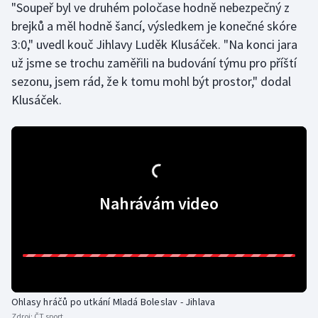
"Soupeř byl ve druhém poločase hodně nebezpečný z
brejků a měl hodně šancí, výsledkem je konečné skóre
3:0," uvedl kouč Jihlavy Luděk Klusáček. "Na konci jara
už jsme se trochu zaměřili na budování týmu pro příští
sezonu, jsem rád, že k tomu mohl být prostor," dodal
Klusáček.
Nahrávám video
Ohlasy hráčů po utkání Mladá Boleslav - Jihlava
Zdroj:
ČT sport