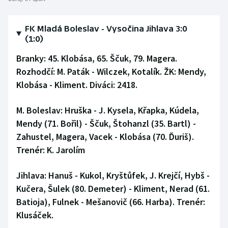
FK Mladá Boleslav - Vysočina Jihlava 3:0
(1:0)
Branky: 45. Klobása, 65. Ščuk, 79. Magera.
Rozhodčí: M. Paták - Wilczek, Kotalík. ŽK: Mendy,
Klobása - Kliment. Diváci: 2418.
M. Boleslav:
Hruška - J. Kysela, Křapka, Kúdela,
Mendy (71. Bořil) - Ščuk, Štohanzl (35. Bartl) -
Zahustel, Magera, Vacek - Klobása (70. Ďuriš).
Trenér: K. Jarolím
Jihlava:
Hanuš - Kukol, Kryštůfek, J. Krejčí, Hybš -
Kučera, Šulek (80. Demeter) - Kliment, Nerad (61.
Batioja), Fulnek - Mešanovič (66. Harba). Trenér:
Klusáček.