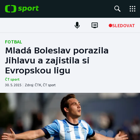
POPULÁRNÍ
SLEDOVAT
Fotbal
FOTBAL
Mladá Boleslav porazila
Hokej
Jihlavu a zajistila si
Evropskou ligu
Tenis
ČT sport
Atletika
30. 5. 2015
|
Zdroj:
ČTK
,
ČT sport
Cyklistika
DALŠÍ SPORTY
Americký fotbal
NEPŘEHLÉDNĚTE