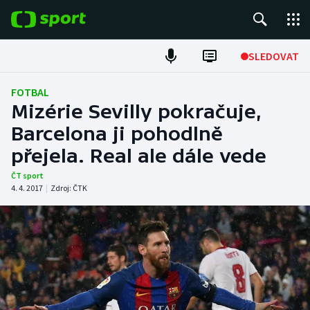
POPULÁRNÍ
SLEDOVAT
Fotbal
FOTBAL
Mizérie Sevilly pokračuje,
Hokej
Barcelona ji pohodlně
přejela. Real ale dále vede
Tenis
ČT sport
Atletika
4. 4. 2017
|
Zdroj:
ČTK
Cyklistika
DALŠÍ SPORTY
Americký fotbal
NEPŘEHLÉDNĚTE