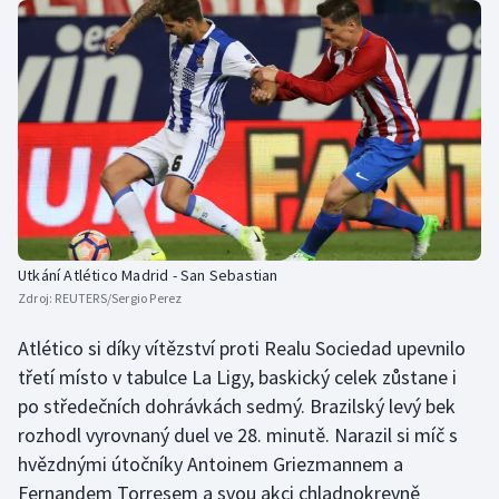
Olympijské hry
Parasport
Plavání
Plážový volejbal
Ragby
Utkání Atlético Madrid - San Sebastian
Zdroj:
REUTERS/Sergio Perez
Rychlobruslení
Atlético si díky vítězství proti Realu Sociedad upevnilo
Rychlostní kanoistika
třetí místo v tabulce La Ligy, baskický celek zůstane i
po středečních dohrávkách sedmý. Brazilský levý bek
Short track
rozhodl vyrovnaný duel ve 28. minutě. Narazil si míč s
Sportovní střelba
hvězdnými útočníky Antoinem Griezmannem a
Fernandem Torresem a svou akci chladnokrevně