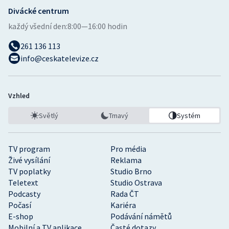
Divácké centrum
každý všední den:
8:00—16:00 hodin
261 136 113
info@ceskatelevize.cz
Vzhled
Světlý
Tmavý
Systém
TV program
Pro média
Živé vysílání
Reklama
TV poplatky
Studio Brno
Teletext
Studio Ostrava
Podcasty
Rada ČT
Počasí
Kariéra
E-shop
Podávání námětů
Mobilní a TV aplikace
Časté dotazy