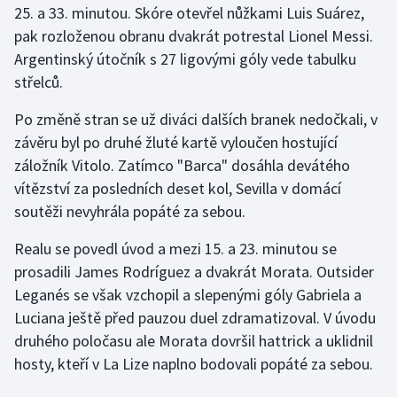
25. a 33. minutou. Skóre otevřel nůžkami Luis Suárez,
pak rozloženou obranu dvakrát potrestal Lionel Messi.
Gymnastika
Argentinský útočník s 27 ligovými góly vede tabulku
střelců.
Házená
Po změně stran se už diváci dalších branek nedočkali, v
Jezdectví
závěru byl po druhé žluté kartě vyloučen hostující
záložník Vitolo. Zatímco "Barca" dosáhla devátého
Judo
vítězství za posledních deset kol, Sevilla v domácí
soutěži nevyhrála popáté za sebou.
Krasobruslení
Realu se povedl úvod a mezi 15. a 23. minutou se
Lezení
prosadili James Rodríguez a dvakrát Morata. Outsider
Leganés se však vzchopil a slepenými góly Gabriela a
Lyže a snowboard
Luciana ještě před pauzou duel zdramatizoval. V úvodu
Moderní pětiboj
druhého poločasu ale Morata dovršil hattrick a uklidnil
hosty, kteří v La Lize naplno bodovali popáté za sebou.
Motorsport