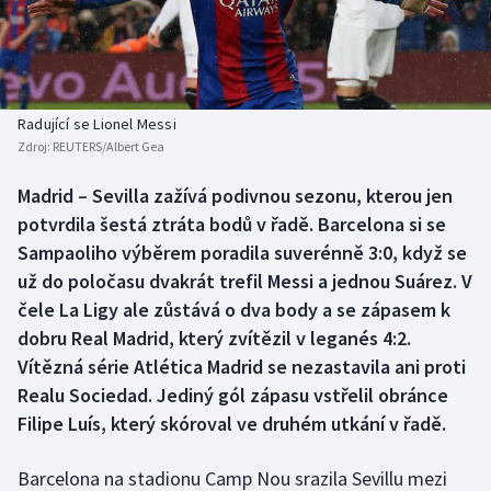
Baseball a softbal
Soutěže
Basketbal
Historické návraty
Biatlon
Aplikace ČT sport
Radující se Lionel Messi
Zdroj:
REUTERS/Albert Gea
Boby a skeleton
AZ kvíz
Madrid – Sevilla zažívá podivnou sezonu, kterou jen
potvrdila šestá ztráta bodů v řadě. Barcelona si se
Box
Sampaoliho výběrem poradila suverénně 3:0, když se
Curling
už do poločasu dvakrát trefil Messi a jednou Suárez. V
čele La Ligy ale zůstává o dva body a se zápasem k
Dostihy
dobru Real Madrid, který zvítězil v leganés 4:2.
Vítězná série Atlética Madrid se nezastavila ani proti
Florbal
Realu Sociedad. Jediný gól zápasu vstřelil obránce
Filipe Luís, který skóroval ve druhém utkání v řadě.
Futsal
Barcelona na stadionu Camp Nou srazila Sevillu mezi
Golf