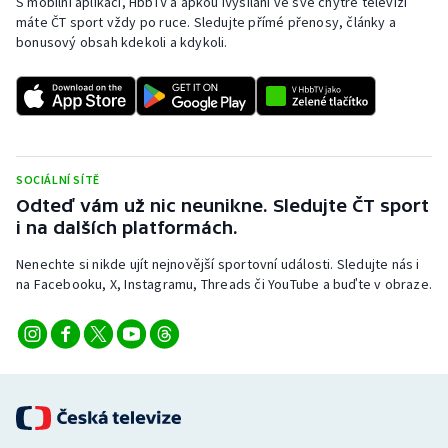
S mobilní aplikací, HbbTV a apkou iVysílání ve své chytré televizi
máte ČT sport vždy po ruce. Sledujte přímé přenosy, články a
bonusový obsah kdekoli a kdykoli.
SOCIÁLNÍ SÍTĚ
Odteď vám už nic neunikne. Sledujte ČT sport
i na dalších platformách.
Nenechte si nikde ujít nejnovější sportovní události. Sledujte nás i
na Facebooku, X, Instagramu, Threads či YouTube a buďte v obraze.