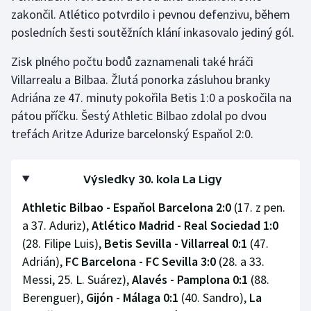
Stolní tenis
zakončil. Atlético potvrdilo i pevnou defenzivu, během
posledních šesti soutěžních klání inkasovalo jediný gól.
Triatlon
Zisk plného počtu bodů zaznamenali také hráči
Veslování
Villarrealu a Bilbaa. Žlutá ponorka zásluhou branky
Adriána ze 47. minuty pokořila Betis 1:0 a poskočila na
Vodní slalom
pátou příčku. Šestý Athletic Bilbao zdolal po dvou
trefách Aritze Adurize barcelonský Espaňol 2:0.
Volejbal
Ostatní
Výsledky 30. kola La Ligy
Athletic Bilbao - Espaňol Barcelona 2:0
(17. z pen.
a 37. Aduriz),
Atlético Madrid - Real Sociedad 1:0
(28. Filipe Luis),
Betis Sevilla - Villarreal 0:1
(47.
Adrián),
FC Barcelona - FC Sevilla 3:0
(28. a 33.
Messi, 25. L. Suárez),
Alavés - Pamplona 0:1
(88.
Berenguer),
Gijón - Málaga 0:1
(40. Sandro),
La